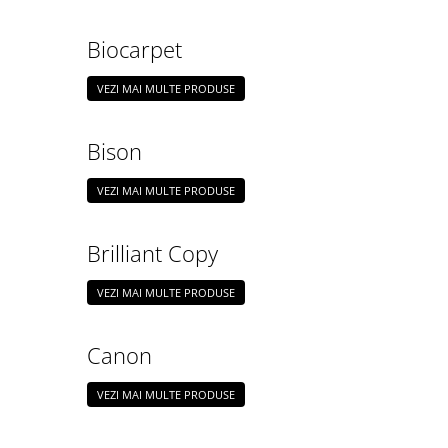
CREIOANE CLASICE & ASCUTITORI
INSTRUMENTE PENTRU
Biocarpet
CORECTURA
RIGLE
VEZI MAI MULTE PRODUSE
COMUNICARE & PREZENTARE
FLIPCHART
Bison
SISTEME DE AFISARE SI DE
PREZENTARE
VEZI MAI MULTE PRODUSE
TABLE MOBILE
TABLE DE CONFERINTA
Brilliant Copy
VIDEOPROIECTOARE
ECRANE DE PROTECTIE SI
VEZI MAI MULTE PRODUSE
ACCESORII
ACCESORII PENTRU TABLE SI
Canon
ECUSOANE
SISTEME INTERACTIVE
VEZI MAI MULTE PRODUSE
TEHNICA DE BIROU
PRODUCTIE PUBLICITARA/AGENDE