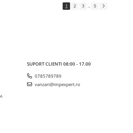
1
2
3
5
...
SUPORT CLIENTI
08:00 - 17.00
0785789789
vanzari@impexpert.ro
0A