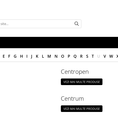
E
F
G
H
I
J
K
L
M
N
O
P
Q
R
S
T
U
V
W
Centropen
VEZI MAI MULTE PRODUSE
Centrum
VEZI MAI MULTE PRODUSE