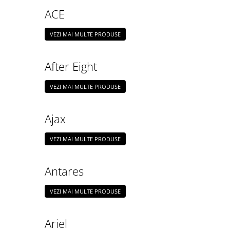
IMPRIMANTA
ACE
HARTIE & CARTON COLOR
TIPIZATE & HARTII OPERATIONALE
VEZI MAI MULTE PRODUSE
PLICURI PENTRU CORESPONDENTA,
DOCUMENTE & SPECIALE
After Eight
ETICHETE AUTOADEZIVE
CUBURI DIN HARTIE & CUBURI
VEZI MAI MULTE PRODUSE
NOTES
CAIETE & BLOCK NOTES-URI
ACCESORII PENTRU BIROU
Ajax
PERFORATOARE
VEZI MAI MULTE PRODUSE
CAPSATOARE & DECAPSATOARE
CAPSE & SUPORTURI
Antares
TAVITE & SUPORT PENTRU
DOCUMENTE
VEZI MAI MULTE PRODUSE
SUPORT ACCESORII PENTRU SCRIS
BANDA ADEZIVA & DISPENCERE
Ariel
ADEZIVI