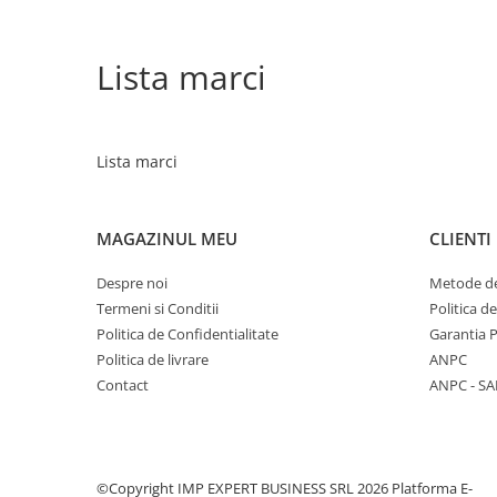
& CALENDARE/PERSONALIZARI
AGENDE DATATE & NEDATATE
Lista marci
CALENDARE DE BIROU & PERETE
PRODUCTIE PUBLICITARA
PERSONALIZARI
Lista marci
CARTUSE & IT
CARTUSE
MAGAZINUL MEU
CLIENTI
CARTUSE ORIGINALE (OEM)
CARTUSE COMPATIBILE
Despre noi
Metode de
IT
Termeni si Conditii
Politica d
Politica de Confidentialitate
Garantia 
LAPTOP-URI
Politica de livrare
ANPC
IMPRIMANTE SI COPIATOARE
Contact
ANPC - SA
DESKTOP-URI
ACCESORII PC & LAPTOP
IGIENA & CURATENIE
ECOLAB
©Copyright IMP EXPERT BUSINESS SRL 2026
Platforma E-