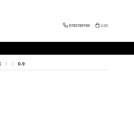
0785789789
0,00
X
Y
Z
0-9