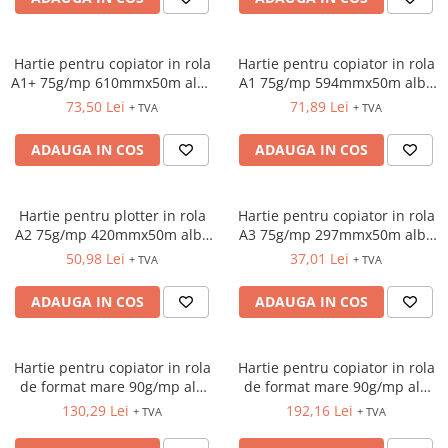
INSTRUMENTE PENTRU
CORECTURA
RIGLE
Hartie pentru copiator in rola
Hartie pentru copiator in rola
COMUNICARE & PREZENTARE
A1+ 75g/mp 610mmx50m alba
A1 75g/mp 594mmx50m alba
Xerox
Xerox
73,50 Lei
71,89 Lei
FLIPCHART
+ TVA
+ TVA
SISTEME DE AFISARE SI DE
ADAUGA IN COS
ADAUGA IN COS
PREZENTARE
TABLE MOBILE
TABLE DE CONFERINTA
Hartie pentru plotter in rola
Hartie pentru copiator in rola
VIDEOPROIECTOARE
A2 75g/mp 420mmx50m alba
A3 75g/mp 297mmx50m alba
Xerox
Xerox
ECRANE DE PROTECTIE SI
50,98 Lei
37,01 Lei
+ TVA
+ TVA
ACCESORII
ADAUGA IN COS
ADAUGA IN COS
ACCESORII PENTRU TABLE SI
ECUSOANE
SISTEME INTERACTIVE
Hartie pentru copiator in rola
Hartie pentru copiator in rola
TEHNICA DE BIROU
de format mare 90g/mp alb
de format mare 90g/mp alb
mat HP Bright White C6035A
mat HP Bright White C6036A
130,29 Lei
192,16 Lei
+ TVA
+ TVA
24"(610mm)x45,7m
36"(914mm)x45,7m