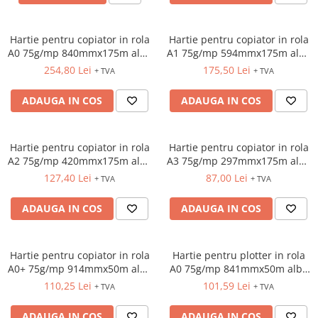
ACCESORII PRINDERE
TUS/TUSIRE & STAMPILE
Hartie pentru copiator in rola
Hartie pentru copiator in rola
A0 75g/mp 840mmx175m alba
A1 75g/mp 594mmx175m alba
INSTRUMENTE DE SCRIS &
Xerox
Xerox
CORECTURA
254,80 Lei
175,50 Lei
+ TVA
+ TVA
INSTRUMENTE DE SCRIS DE
ADAUGA IN COS
ADAUGA IN COS
CALITATE SUPERIOARA
STILOURI - ROLLERE - PIXURI CU
GEL & SET-URI
Hartie pentru copiator in rola
Hartie pentru copiator in rola
PIXURI CU MECANISM
A2 75g/mp 420mmx175m alba
A3 75g/mp 297mmx175m alba
PIXURI FARA MECANISM
Xerox
Xerox
127,40 Lei
87,00 Lei
+ TVA
+ TVA
MARKERE WHITEBOARD
ADAUGA IN COS
ADAUGA IN COS
MARKERE CU VOPSEA
MARKERE PERMANENTE
MARKERE SPECIALE
Hartie pentru copiator in rola
Hartie pentru plotter in rola
TEXTMARKERE
A0+ 75g/mp 914mmx50m alba
A0 75g/mp 841mmx50m alba
Xerox
Xerox
CREIOANE MECANICE & REZERVE
110,25 Lei
101,59 Lei
+ TVA
+ TVA
CREIOANE CLASICE & ASCUTITORI
ADAUGA IN COS
ADAUGA IN COS