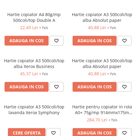
TIPIZATE & HARTII OPERATIONALE
MANUSI NITRIL NEPUDRATE
PLICURI PENTRU CORESPONDENTA,
Hartie copiator A4 80g/mp
Hartie copiator A3 500coli/top
DOCUMENTE & SPECIALE
500coli/top Double A
alba Absolut paper
ETICHETE AUTOADEZIVE
22,49 Lei
40,88 Lei
+ TVA
+ TVA
CUBURI DIN HARTIE & CUBURI
ADAUGA IN COS
ADAUGA IN COS
NOTES
CAIETE & BLOCK NOTES-URI
ACCESORII PENTRU BIROU
Hartie copiator A3 500coli/top
Hartie copiator A3 500coli/top
PERFORATOARE
alba Xerox Business
alba Absolut paper
45,37 Lei
40,88 Lei
CAPSATOARE & DECAPSATOARE
+ TVA
+ TVA
CAPSE & SUPORTURI
ADAUGA IN COS
ADAUGA IN COS
TAVITE & SUPORT PENTRU
DOCUMENTE
SUPORT ACCESORII PENTRU SCRIS
Hartie copiator A3 500coli/top
Hartie pentru copiator in rola
BANDA ADEZIVA & DISPENCERE
lavanda Xerox Symphony
A0+ 75g/mp 914mmx175m
alba Xerox
ADEZIVI
284,70 Lei
+ TVA
FOARFECI
CERE OFERTA
ADAUGA IN COS
CUTTERE