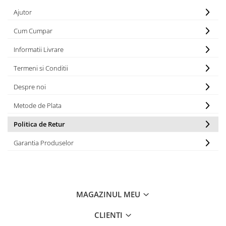
ACCESORII PRINDERE
Ajutor
TUS/TUSIRE & STAMPILE
Cum Cumpar
INSTRUMENTE DE SCRIS &
CORECTURA
Informatii Livrare
INSTRUMENTE DE SCRIS DE
Termeni si Conditii
CALITATE SUPERIOARA
Despre noi
STILOURI - ROLLERE - PIXURI CU
GEL & SET-URI
Metode de Plata
PIXURI CU MECANISM
PIXURI FARA MECANISM
Politica de Retur
MARKERE WHITEBOARD
Garantia Produselor
MARKERE CU VOPSEA
MARKERE PERMANENTE
MARKERE SPECIALE
TEXTMARKERE
MAGAZINUL MEU
CREIOANE MECANICE & REZERVE
CLIENTI
CREIOANE CLASICE & ASCUTITORI