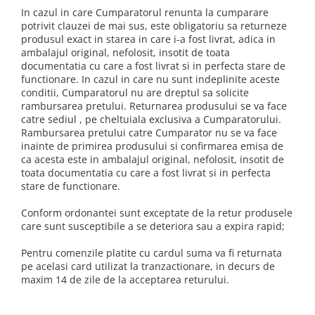
TIPIZATE & HARTII OPERATIONALE
In cazul in care Cumparatorul renunta la cumparare
MANUSI NITRIL NEPUDRATE
potrivit clauzei de mai sus, este obligatoriu sa returneze
PLICURI PENTRU CORESPONDENTA,
produsul exact in starea in care i-a fost livrat, adica in
DOCUMENTE & SPECIALE
ambalajul original, nefolosit, insotit de toata
ETICHETE AUTOADEZIVE
documentatia cu care a fost livrat si in perfecta stare de
functionare. In cazul in care nu sunt indeplinite aceste
CUBURI DIN HARTIE & CUBURI
conditii, Cumparatorul nu are dreptul sa solicite
NOTES
rambursarea pretului. Returnarea produsului se va face
CAIETE & BLOCK NOTES-URI
catre sediul
, pe cheltuiala exclusiva a Cumparatorului.
ACCESORII PENTRU BIROU
Rambursarea pretului catre Cumparator nu se va face
inainte de primirea produsului si confirmarea emisa de
PERFORATOARE
ca acesta este in ambalajul original, nefolosit, insotit de
CAPSATOARE & DECAPSATOARE
toata documentatia cu care a fost livrat si in perfecta
stare de functionare.
CAPSE & SUPORTURI
TAVITE & SUPORT PENTRU
Conform ordonantei sunt exceptate de la retur produsele
DOCUMENTE
care sunt susceptibile a se deteriora sau a expira rapid;
SUPORT ACCESORII PENTRU SCRIS
Pentru comenzile platite cu cardul suma va fi returnata
BANDA ADEZIVA & DISPENCERE
pe acelasi card utilizat la tranzactionare, in decurs de
ADEZIVI
maxim 14 de zile de la acceptarea returului.
FOARFECI
CUTTERE