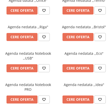
Agenda datata ,,Office"
Agenda nedatata ,,Tehno"
TIPIZATE & HARTII OPERATIONALE
MANUSI NITRIL NEPUDRATE
CERE OFERTA
CERE OFERTA
PLICURI PENTRU CORESPONDENTA,
DOCUMENTE & SPECIALE
ETICHETE AUTOADEZIVE
Agenda nedatata ,,Riga"
Agenda nedatata ,,Bristol"
CUBURI DIN HARTIE & CUBURI
NOTES
CERE OFERTA
CERE OFERTA
CAIETE & BLOCK NOTES-URI
ACCESORII PENTRU BIROU
Agenda nedatata Notebook
Agenda nedatata ,,Eco"
PERFORATOARE
,,USB"
CAPSATOARE & DECAPSATOARE
CAPSE & SUPORTURI
CERE OFERTA
CERE OFERTA
TAVITE & SUPORT PENTRU
DOCUMENTE
Agenda nedatata Notebook
Agenda nedatata ,,Idea"
SUPORT ACCESORII PENTRU SCRIS
PRO
BANDA ADEZIVA & DISPENCERE
ADEZIVI
CERE OFERTA
CERE OFERTA
FOARFECI
CUTTERE