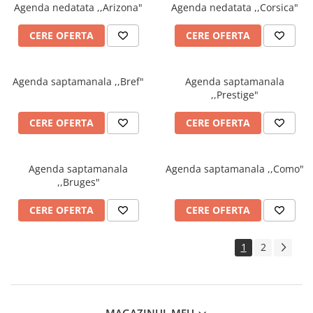
INSTRUMENTE PENTRU
Agenda nedatata ,,Arizona"
Agenda nedatata ,,Corsica"
CORECTURA
CERE OFERTA
CERE OFERTA
RIGLE
COMUNICARE & PREZENTARE
FLIPCHART
Agenda saptamanala ,,Bref"
Agenda saptamanala
SISTEME DE AFISARE SI DE
,,Prestige"
PREZENTARE
CERE OFERTA
CERE OFERTA
TABLE MOBILE
TABLE DE CONFERINTA
VIDEOPROIECTOARE
Agenda saptamanala
Agenda saptamanala ,,Como"
ECRANE DE PROTECTIE SI
,,Bruges"
ACCESORII
CERE OFERTA
CERE OFERTA
ACCESORII PENTRU TABLE SI
ECUSOANE
SISTEME INTERACTIVE
1
2
TEHNICA DE BIROU