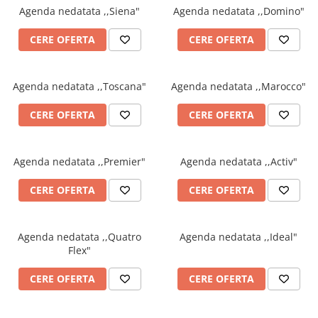
Agenda nedatata ,,Siena"
Agenda nedatata ,,Domino"
ACCESORII PRINDERE
TUS/TUSIRE & STAMPILE
CERE OFERTA
CERE OFERTA
INSTRUMENTE DE SCRIS &
CORECTURA
Agenda nedatata ,,Toscana"
Agenda nedatata ,,Marocco"
INSTRUMENTE DE SCRIS DE
CALITATE SUPERIOARA
CERE OFERTA
CERE OFERTA
STILOURI - ROLLERE - PIXURI CU
GEL & SET-URI
PIXURI CU MECANISM
Agenda nedatata ,,Premier"
Agenda nedatata ,,Activ"
PIXURI FARA MECANISM
CERE OFERTA
CERE OFERTA
MARKERE WHITEBOARD
MARKERE CU VOPSEA
MARKERE PERMANENTE
Agenda nedatata ,,Quatro
Agenda nedatata ,,Ideal"
MARKERE SPECIALE
Flex"
TEXTMARKERE
CERE OFERTA
CERE OFERTA
CREIOANE MECANICE & REZERVE
CREIOANE CLASICE & ASCUTITORI