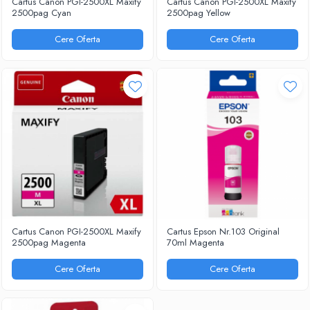
SCAUNE OPERATIONAL
Cartus Canon PGI-2500XL Maxify
Cartus Canon PGI-2500XL Maxify
2500pag Cyan
2500pag Yellow
ERGONOMICE
SCAUNE PROFESIONAL-
Cere Oferta
Cere Oferta
INDUSTRIAL-LABORATOARE
SCAUNE VIZITATOR
MESE REGLABILE & BANCI
MOBILIER EDUCATIONAL
MOBILIER DE BIROU
MOBILIER METALIC
Cartus Canon PGI-2500XL Maxify
Cartus Epson Nr.103 Original
2500pag Magenta
70ml Magenta
Cere Oferta
Cere Oferta