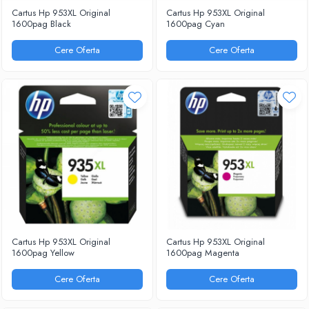
CALENDARE DE BIROU & PERETE
Cartus Hp 953XL Original
Cartus Hp 953XL Original
1600pag Black
1600pag Cyan
PRODUCTIE PUBLICITARA
Cere Oferta
Cere Oferta
PERSONALIZARI
CARTUSE & IT
CARTUSE
CARTUSE ORIGINALE (OEM)
CARTUSE COMPATIBILE
IT
LAPTOP-URI
IMPRIMANTE SI COPIATOARE
DESKTOP-URI
ACCESORII PC & LAPTOP
IGIENA & CURATENIE
Cartus Hp 953XL Original
Cartus Hp 953XL Original
1600pag Yellow
1600pag Magenta
ECOLAB
Cere Oferta
Cere Oferta
SAPUNURI & DEZINFECTANTI
ODORIZANTE PENTRU CAMERA