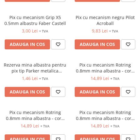
ACCESORII PRINDERE
TUS/TUSIRE & STAMPILE
Pix cu mecanism Grip X5
Pix cu mecanism negru Pilot
0.5mm albastru Faber Castell
Acroball
INSTRUMENTE DE SCRIS &
CORECTURA
3,00 Lei
9,83 Lei
+ TVA
+ TVA
INSTRUMENTE DE SCRIS DE
ADAUGA IN COS
ADAUGA IN COS
CALITATE SUPERIOARA
STILOURI - ROLLERE - PIXURI CU
GEL & SET-URI
Rezerva mina albastra pentru
Pix cu mecanism Rotring
PIXURI CU MECANISM
pix tip Parker metalica
0.8mm mina albastra - corp
PIXURI FARA MECANISM
Centrum
portocaliu
1,46 Lei
14,89 Lei
+ TVA
+ TVA
MARKERE WHITEBOARD
ADAUGA IN COS
ADAUGA IN COS
MARKERE CU VOPSEA
MARKERE PERMANENTE
MARKERE SPECIALE
Pix cu mecanism Rotring
Pix cu mecanism Rotring
TEXTMARKERE
0.8mm mina albastra - corp
0.8mm mina albastra - corp
verde neon
albastru
CREIOANE MECANICE & REZERVE
14,89 Lei
14,89 Lei
+ TVA
+ TVA
CREIOANE CLASICE & ASCUTITORI
ADAUGA IN COS
ADAUGA IN COS