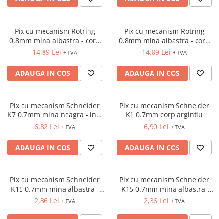
INSTRUMENTE PENTRU
CORECTURA
RIGLE
Pix cu mecanism Rotring
Pix cu mecanism Rotring
COMUNICARE & PREZENTARE
0.8mm mina albastra - corp
0.8mm mina albastra - corp
alb
negru
14,89 Lei
14,89 Lei
FLIPCHART
+ TVA
+ TVA
SISTEME DE AFISARE SI DE
ADAUGA IN COS
ADAUGA IN COS
PREZENTARE
TABLE MOBILE
TABLE DE CONFERINTA
Pix cu mecanism Schneider
Pix cu mecanism Schneider
VIDEOPROIECTOARE
K7 0.7mm mina neagra - inel
K1 0.7mm corp argintiu
negru
ECRANE DE PROTECTIE SI
6,82 Lei
6,90 Lei
+ TVA
+ TVA
ACCESORII
ADAUGA IN COS
ADAUGA IN COS
ACCESORII PENTRU TABLE SI
ECUSOANE
SISTEME INTERACTIVE
Pix cu mecanism Schneider
Pix cu mecanism Schneider
TEHNICA DE BIROU
K15 0.7mm mina albastra -
K15 0.7mm mina albastra-
corp albastru
corp rosu
2,36 Lei
2,36 Lei
+ TVA
+ TVA