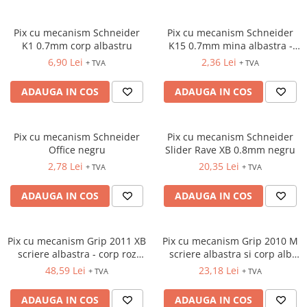
TIPIZATE & HARTII OPERATIONALE
MANUSI NITRIL NEPUDRATE
PLICURI PENTRU CORESPONDENTA,
Pix cu mecanism Schneider
Pix cu mecanism Schneider
DOCUMENTE & SPECIALE
K1 0.7mm corp albastru
K15 0.7mm mina albastra -
corp negru
ETICHETE AUTOADEZIVE
6,90 Lei
2,36 Lei
+ TVA
+ TVA
CUBURI DIN HARTIE & CUBURI
ADAUGA IN COS
ADAUGA IN COS
NOTES
CAIETE & BLOCK NOTES-URI
ACCESORII PENTRU BIROU
Pix cu mecanism Schneider
Pix cu mecanism Schneider
PERFORATOARE
Office negru
Slider Rave XB 0.8mm negru
2,78 Lei
20,35 Lei
CAPSATOARE & DECAPSATOARE
+ TVA
+ TVA
CAPSE & SUPORTURI
ADAUGA IN COS
ADAUGA IN COS
TAVITE & SUPORT PENTRU
DOCUMENTE
SUPORT ACCESORII PENTRU SCRIS
Pix cu mecanism Grip 2011 XB
Pix cu mecanism Grip 2010 M
BANDA ADEZIVA & DISPENCERE
scriere albastra - corp roz
scriere albastra si corp alb
sidef Faber Castell
Faber Castell
ADEZIVI
48,59 Lei
23,18 Lei
+ TVA
+ TVA
FOARFECI
ADAUGA IN COS
ADAUGA IN COS
CUTTERE