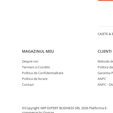
CREIOANE CLASICE & ASCUTITORI
INSTRUMENTE PENTRU
CORECTURA
RIGLE
COMUNICARE & PREZENTARE
CAIETE &
FLIPCHART
SISTEME DE AFISARE SI DE
PREZENTARE
MAGAZINUL MEU
CLIENTI
TABLE MOBILE
TABLE DE CONFERINTA
Despre noi
Metode de
Termeni si Conditii
Politica d
VIDEOPROIECTOARE
Politica de Confidentialitate
Garantia 
ECRANE DE PROTECTIE SI
Politica de livrare
ANPC
ACCESORII
Contact
ANPC - SA
ACCESORII PENTRU TABLE SI
ECUSOANE
SISTEME INTERACTIVE
TEHNICA DE BIROU
©Copyright IMP EXPERT BUSINESS SRL 2026
Platforma E-
PRODUCTIE PUBLICITARA/AGENDE
commerce by Gomag