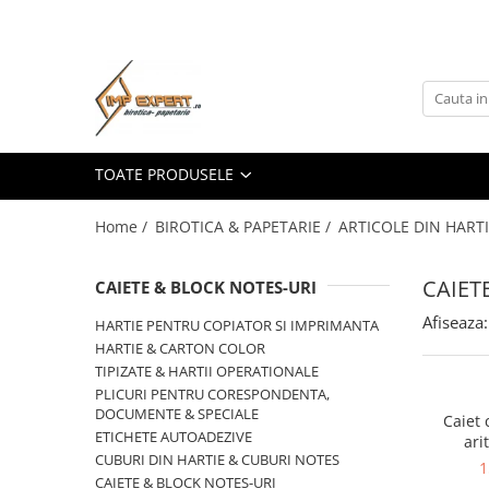
Toate Produsele
BIROTICA & PAPETARIE
ORGANIZARE & ARHIVARE
TOATE PRODUSELE
BIBLIORAFTURI & CAIETE MECANICE
ACCESORII ARHIVARE
Home /
BIROTICA & PAPETARIE /
ARTICOLE DIN HARTI
SEPARATOARE
FILE DE PLASTIC
CAIET
CAIETE & BLOCK NOTES-URI
INDEX AUTOADEZIV
CUTII DE ARHIVARE
Afiseaza:
HARTIE PENTRU COPIATOR SI IMPRIMANTA
HARTIE & CARTON COLOR
DOSARE DIN PLASTIC & CARTON
TIPIZATE & HARTII OPERATIONALE
MAPE DE BIROU
PLICURI PENTRU CORESPONDENTA,
CLIPBOARD-URI
DOCUMENTE & SPECIALE
Caiet 
ARTICOLE DIN HARTIE
ETICHETE AUTOADEZIVE
ari
CUBURI DIN HARTIE & CUBURI NOTES
1
HARTIE PENTRU COPIATOR SI
CAIETE & BLOCK NOTES-URI