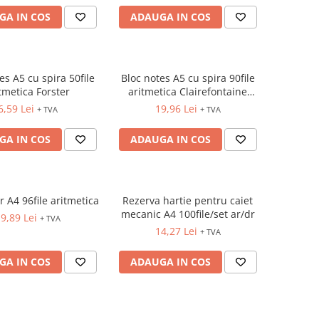
GA IN COS
ADAUGA IN COS
es A5 cu spira 50file
Bloc notes A5 cu spira 90file
tmetica Forster
aritmetica Clairefontaine
Pupitre
6,59 Lei
19,96 Lei
+ TVA
+ TVA
GA IN COS
ADAUGA IN COS
 A4 96file aritmetica
Rezerva hartie pentru caiet
mecanic A4 100file/set ar/dr
9,89 Lei
+ TVA
14,27 Lei
+ TVA
GA IN COS
ADAUGA IN COS