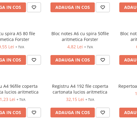
A IN COS
ADAUGA IN COS
ADAU
cu spira A5 80 file
Bloc notes A6 cu spira 50file
Bloc not
tmetica Forster
aritmetica Forster
ari
9,55 Lei
4,82 Lei
+ TVA
+ TVA
A IN COS
ADAUGA IN COS
ADAU
u A4 96file coperta
Registru A4 192 file coperta
Repertoar
ta lucios aritmetica
cartonata lucios aritmetica
1
1,23 Lei
32,15 Lei
+ TVA
+ TVA
A IN COS
ADAUGA IN COS
ADAU