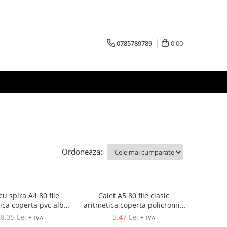
0785789789
0,00
Ordoneaza:
cu spira A4 80 file
Caiet A5 80 file clasic
ica coperta pvc alb
aritmetica coperta policromie
Wow Leitz
Pigna
8,35 Lei
5,47 Lei
+ TVA
+ TVA