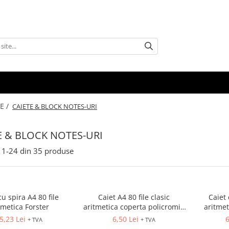
E /
CAIETE & BLOCK NOTES-URI
E & BLOCK NOTES-URI
1-
24
din
35
produse
cu spira A4 80 file
Caiet A4 80 file clasic
Caiet 
tmetica Forster
aritmetica coperta policromie
aritmet
Pigna
5,23 Lei
6,50 Lei
6
+ TVA
+ TVA