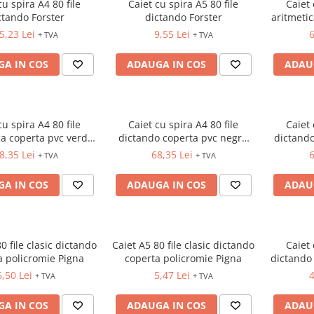
cu spira A4 80 file
Caiet cu spira A5 80 file
Caiet 
ctando Forster
dictando Forster
aritmeti
5,23 Lei
9,55 Lei
6
+ TVA
+ TVA
A IN COS
ADAUGA IN COS
ADAU
cu spira A4 80 file
Caiet cu spira A4 80 file
Caiet 
ca coperta pvc verde
dictando coperta pvc negru
dictando
Wow Leitz
Wow Leitz
8,35 Lei
68,35 Lei
6
+ TVA
+ TVA
A IN COS
ADAUGA IN COS
ADAU
0 file clasic dictando
Caiet A5 80 file clasic dictando
Caiet 
a policromie Pigna
coperta policromie Pigna
dictando
6,50 Lei
5,47 Lei
4
+ TVA
+ TVA
A IN COS
ADAUGA IN COS
ADAU