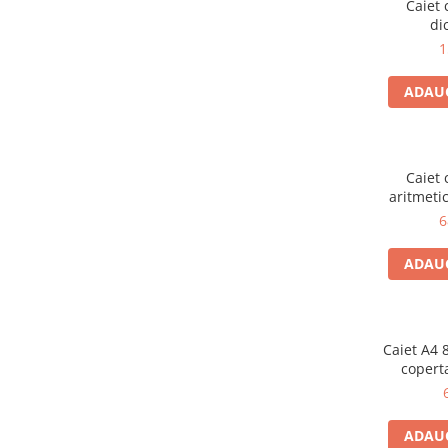
Caiet 
FOARFECI
di
CUTTERE
1
ACCESORII PRINDERE
TUS/TUSIRE & STAMPILE
ADAUG
INSTRUMENTE DE SCRIS &
CORECTURA
INSTRUMENTE DE SCRIS DE
Caiet 
CALITATE SUPERIOARA
aritmeti
STILOURI - ROLLERE - PIXURI CU
6
GEL & SET-URI
PIXURI CU MECANISM
ADAUG
PIXURI FARA MECANISM
MARKERE WHITEBOARD
MARKERE CU VOPSEA
Caiet A4 8
MARKERE PERMANENTE
copert
MARKERE SPECIALE
TEXTMARKERE
ADAUG
CREIOANE MECANICE & REZERVE