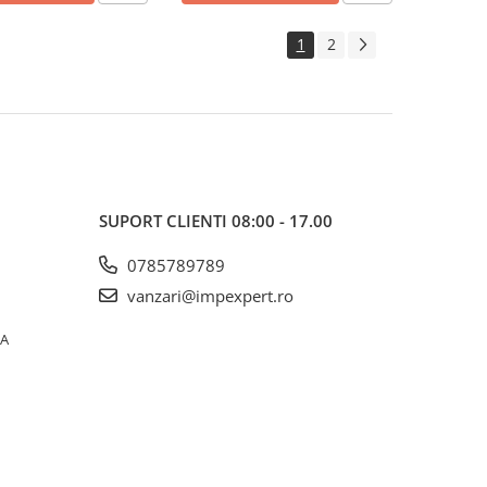
1
2
SUPORT CLIENTI
08:00 - 17.00
0785789789
vanzari@impexpert.ro
0A