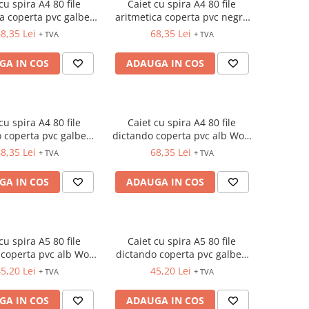
cu spira A4 80 file
Caiet cu spira A4 80 file
ca coperta pvc galben
aritmetica coperta pvc negru
Wow Leitz
Wow Leitz
8,35 Lei
68,35 Lei
+ TVA
+ TVA
GA IN COS
ADAUGA IN COS
cu spira A4 80 file
Caiet cu spira A4 80 file
 coperta pvc galben
dictando coperta pvc alb Wow
Wow Leitz
Leitz
8,35 Lei
68,35 Lei
+ TVA
+ TVA
GA IN COS
ADAUGA IN COS
cu spira A5 80 file
Caiet cu spira A5 80 file
 coperta pvc alb Wow
dictando coperta pvc galben
Leitz
Wow Leitz
5,20 Lei
45,20 Lei
+ TVA
+ TVA
GA IN COS
ADAUGA IN COS