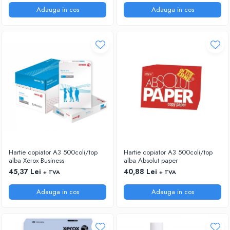
ACCESORII PRINDERE
Adauga in cos
Adauga in cos
TUS/TUSIRE & STAMPILE
INSTRUMENTE DE SCRIS &
CORECTURA
INSTRUMENTE DE SCRIS DE CALITATE
SUPERIOARA
STILOURI - ROLLERE - PIXURI CU GEL &
SET-URI
PIXURI CU MECANISM
PIXURI FARA MECANISM
MARKERE WHITEBOARD
MARKERE CU VOPSEA
Hartie copiator A3 500coli/top
Hartie copiator A3 500coli/top
MARKERE PERMANENTE
alba Xerox Business
alba Absolut paper
MARKERE SPECIALE
45,37 Lei
40,88 Lei
+ TVA
+ TVA
TEXTMARKERE
Adauga in cos
Adauga in cos
CREIOANE MECANICE & REZERVE
CREIOANE CLASICE & ASCUTITORI
INSTRUMENTE PENTRU CORECTURA