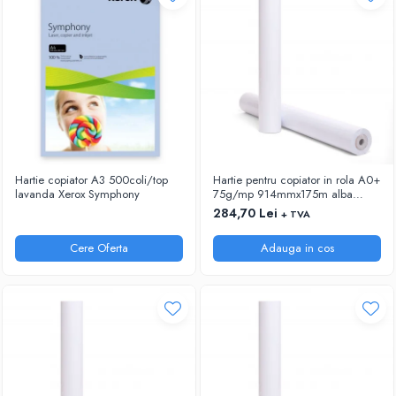
RIGLE
COMUNICARE & PREZENTARE
FLIPCHART
SISTEME DE AFISARE SI DE
PREZENTARE
TABLE MOBILE
TABLE DE CONFERINTA
VIDEOPROIECTOARE
Hartie copiator A3 500coli/top
Hartie pentru copiator in rola A0+
ECRANE DE PROTECTIE SI ACCESORII
lavanda Xerox Symphony
75g/mp 914mmx175m alba
Xerox
284,70 Lei
+ TVA
ACCESORII PENTRU TABLE SI
ECUSOANE
Cere Oferta
Adauga in cos
SISTEME INTERACTIVE
TEHNICA DE BIROU