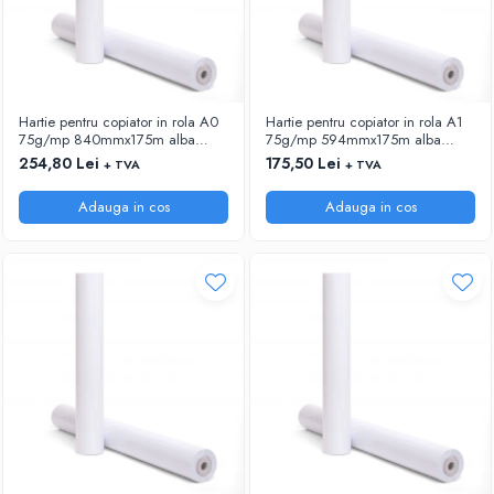
Hartie pentru copiator in rola A0
Hartie pentru copiator in rola A1
75g/mp 840mmx175m alba
75g/mp 594mmx175m alba
Xerox
Xerox
254,80 Lei
175,50 Lei
+ TVA
+ TVA
Adauga in cos
Adauga in cos