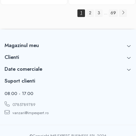
1
2
3
69
...
Magazinul meu
Clienti
Date comerciale
Suport clienti
08:00 - 17.00
0785789789
vanzari@impexpert.ro
©Copyright IMP EXPERT BUSINESS SRL 2026