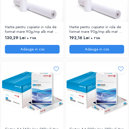
Hartie pentru copiator in rola de
Hartie pentru copiator in rola de
format mare 90g/mp alb mat HP
format mare 90g/mp alb mat HP
Bright White C6035A 24"
Bright White C6036A 36"
130,29 Lei
192,16 Lei
+ TVA
+ TVA
(610mm)x45,7m
(914mm)x45,7m
Adauga in cos
Adauga in cos