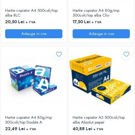
ARTICOLE DIN HARTIE
TIPIZATE & HARTII OPERATIONALE
MANUSI NITRIL NEPUDRATE
Hartie copiator A4 500coli/top
Hartie copiator A4 80g/mp
PLICURI PENTRU CORESPONDENTA,
alba BLC
500coli/top alba Clio
DOCUMENTE & SPECIALE
20,50 Lei
17,50 Lei
+ TVA
+ TVA
ETICHETE AUTOADEZIVE
Adauga in cos
Adauga in cos
CUBURI DIN HARTIE & CUBURI NOTES
CAIETE & BLOCK NOTES-URI
ACCESORII PENTRU BIROU
PERFORATOARE
CAPSATOARE & DECAPSATOARE
CAPSE & SUPORTURI
TAVITE & SUPORT PENTRU
DOCUMENTE
SUPORT ACCESORII PENTRU SCRIS
BANDA ADEZIVA & DISPENCERE
ADEZIVI
Hartie copiator A4 80g/mp
Hartie copiator A3 500coli/top
FOARFECI
500coli/top Double A
alba Absolut paper
CUTTERE
22,49 Lei
40,88 Lei
+ TVA
+ TVA