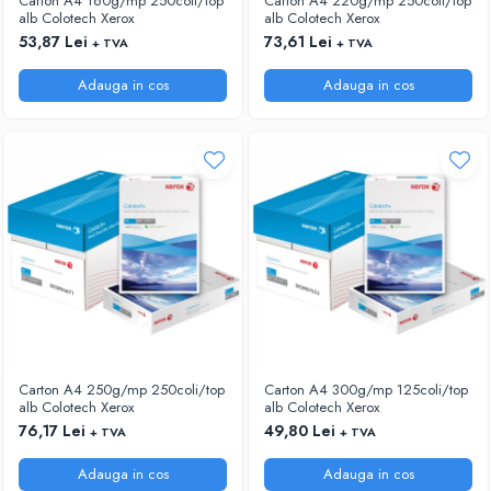
Carton A4 160g/mp 250coli/top
Carton A4 220g/mp 250coli/top
alb Colotech Xerox
alb Colotech Xerox
53,87 Lei
73,61 Lei
+ TVA
+ TVA
Adauga in cos
Adauga in cos
Carton A4 250g/mp 250coli/top
Carton A4 300g/mp 125coli/top
alb Colotech Xerox
alb Colotech Xerox
76,17 Lei
49,80 Lei
+ TVA
+ TVA
Adauga in cos
Adauga in cos