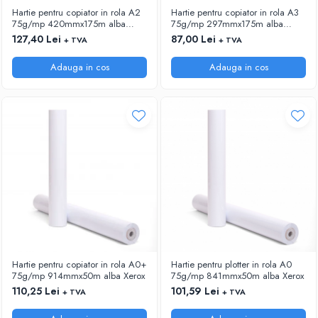
Hartie pentru copiator in rola A2
Hartie pentru copiator in rola A3
75g/mp 420mmx175m alba
75g/mp 297mmx175m alba
Xerox
Xerox
127,40 Lei
87,00 Lei
+ TVA
+ TVA
Adauga in cos
Adauga in cos
Hartie pentru copiator in rola A0+
Hartie pentru plotter in rola A0
75g/mp 914mmx50m alba Xerox
75g/mp 841mmx50m alba Xerox
110,25 Lei
101,59 Lei
+ TVA
+ TVA