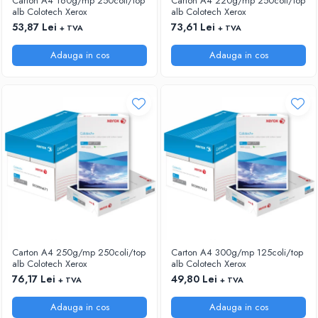
Carton A4 160g/mp 250coli/top
Carton A4 220g/mp 250coli/top
alb Colotech Xerox
alb Colotech Xerox
53,87 Lei
73,61 Lei
+ TVA
+ TVA
Adauga in cos
Adauga in cos
Carton A4 250g/mp 250coli/top
Carton A4 300g/mp 125coli/top
alb Colotech Xerox
alb Colotech Xerox
76,17 Lei
49,80 Lei
+ TVA
+ TVA
Adauga in cos
Adauga in cos