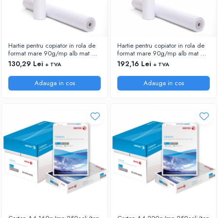
Hartie pentru copiator in rola de
Hartie pentru copiator in rola de
format mare 90g/mp alb mat HP
format mare 90g/mp alb mat HP
Bright White C6035A 24"
Bright White C6036A 36"
130,29 Lei
192,16 Lei
+ TVA
+ TVA
(610mm)x45,7m
(914mm)x45,7m
Adauga in cos
Adauga in cos