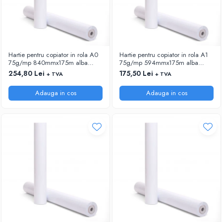
Hartie pentru copiator in rola A0
Hartie pentru copiator in rola A1
75g/mp 840mmx175m alba
75g/mp 594mmx175m alba
Xerox
Xerox
254,80 Lei
175,50 Lei
+ TVA
+ TVA
Adauga in cos
Adauga in cos