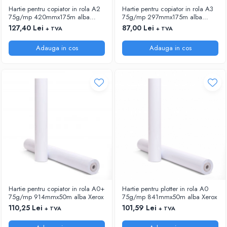
Hartie pentru copiator in rola A2
Hartie pentru copiator in rola A3
75g/mp 420mmx175m alba
75g/mp 297mmx175m alba
Xerox
Xerox
127,40 Lei
87,00 Lei
+ TVA
+ TVA
Adauga in cos
Adauga in cos
Hartie pentru copiator in rola A0+
Hartie pentru plotter in rola A0
75g/mp 914mmx50m alba Xerox
75g/mp 841mmx50m alba Xerox
110,25 Lei
101,59 Lei
+ TVA
+ TVA