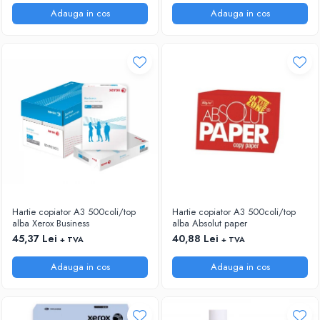
ACCESORII PRINDERE
Adauga in cos
Adauga in cos
TUS/TUSIRE & STAMPILE
INSTRUMENTE DE SCRIS &
CORECTURA
INSTRUMENTE DE SCRIS DE CALITATE
SUPERIOARA
STILOURI - ROLLERE - PIXURI CU GEL &
SET-URI
PIXURI CU MECANISM
PIXURI FARA MECANISM
MARKERE WHITEBOARD
MARKERE CU VOPSEA
Hartie copiator A3 500coli/top
Hartie copiator A3 500coli/top
MARKERE PERMANENTE
alba Xerox Business
alba Absolut paper
MARKERE SPECIALE
45,37 Lei
40,88 Lei
+ TVA
+ TVA
TEXTMARKERE
Adauga in cos
Adauga in cos
CREIOANE MECANICE & REZERVE
CREIOANE CLASICE & ASCUTITORI
INSTRUMENTE PENTRU CORECTURA