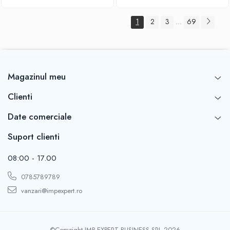
1
2
3
69
...
Magazinul meu
Clienti
Date comerciale
Suport clienti
08:00 - 17.00
0785789789
vanzari@impexpert.ro
©Copyright IMP EXPERT BUSINESS SRL 2026