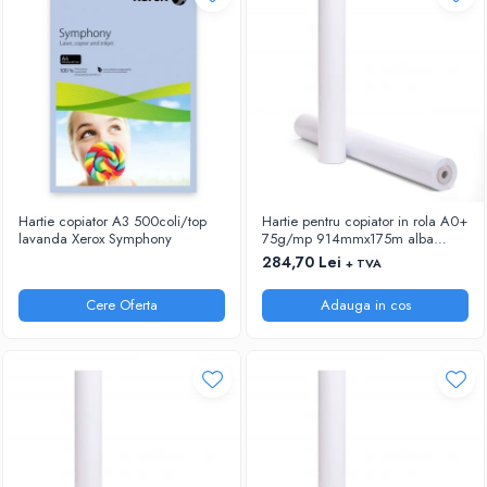
RIGLE
COMUNICARE & PREZENTARE
FLIPCHART
SISTEME DE AFISARE SI DE
PREZENTARE
TABLE MOBILE
TABLE DE CONFERINTA
VIDEOPROIECTOARE
Hartie copiator A3 500coli/top
Hartie pentru copiator in rola A0+
ECRANE DE PROTECTIE SI ACCESORII
lavanda Xerox Symphony
75g/mp 914mmx175m alba
Xerox
284,70 Lei
+ TVA
ACCESORII PENTRU TABLE SI
ECUSOANE
Cere Oferta
Adauga in cos
SISTEME INTERACTIVE
TEHNICA DE BIROU