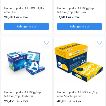
ARTICOLE DIN HARTIE
TIPIZATE & HARTII OPERATIONALE
MANUSI NITRIL NEPUDRATE
Hartie copiator A4 500coli/top
Hartie copiator A4 80g/mp
PLICURI PENTRU CORESPONDENTA,
alba BLC
500coli/top alba Clio
DOCUMENTE & SPECIALE
20,50 Lei
17,50 Lei
+ TVA
+ TVA
ETICHETE AUTOADEZIVE
Adauga in cos
Adauga in cos
CUBURI DIN HARTIE & CUBURI NOTES
CAIETE & BLOCK NOTES-URI
ACCESORII PENTRU BIROU
PERFORATOARE
CAPSATOARE & DECAPSATOARE
CAPSE & SUPORTURI
TAVITE & SUPORT PENTRU
DOCUMENTE
SUPORT ACCESORII PENTRU SCRIS
BANDA ADEZIVA & DISPENCERE
ADEZIVI
Hartie copiator A4 80g/mp
Hartie copiator A3 500coli/top
FOARFECI
500coli/top Double A
alba Absolut paper
CUTTERE
22,49 Lei
40,88 Lei
+ TVA
+ TVA