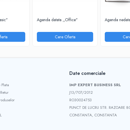
asic"
Agenda datata ,,Office"
Agenda nedata
erta
Cere Oferta
Cer
Date comerciale
 Plata
IMP EXPERT BUSINESS SRL
 Retur
J13/707/2012
roduselor
RO30024753
PUNCT DE LUCRU STR. RAZOARE 8
L
CONSTANTA, CONSTANTA