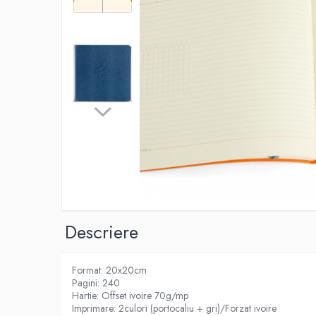
IMPRIMANTA
HARTIE & CARTON COLOR
TIPIZATE & HARTII OPERATIONALE
PLICURI PENTRU CORESPONDENTA,
DOCUMENTE & SPECIALE
ETICHETE AUTOADEZIVE
CUBURI DIN HARTIE & CUBURI NOTES
CAIETE & BLOCK NOTES-URI
ACCESORII PENTRU BIROU
PERFORATOARE
CAPSATOARE & DECAPSATOARE
CAPSE & SUPORTURI
TAVITE & SUPORT PENTRU
Descriere
DOCUMENTE
SUPORT ACCESORII PENTRU SCRIS
Format: 20x20cm
BANDA ADEZIVA & DISPENCERE
Pagini: 240
ADEZIVI
Hartie: Offset ivoire 70g/mp
FOARFECI
Imprimare: 2culori (portocaliu + gri)/Forzat ivoire