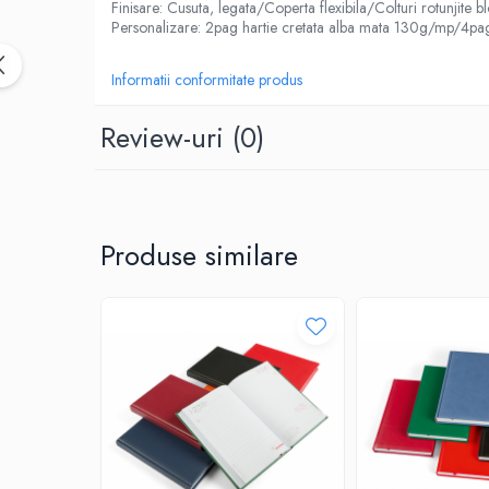
Finisare: Cusuta, legata/Coperta flexibila/Colturi rotunjite 
CUTTERE
Personalizare: 2pag hartie cretata alba mata 130g/mp/4pa
ACCESORII PRINDERE
TUS/TUSIRE & STAMPILE
Informatii conformitate produs
INSTRUMENTE DE SCRIS &
CORECTURA
Review-uri
(0)
INSTRUMENTE DE SCRIS DE CALITATE
SUPERIOARA
STILOURI - ROLLERE - PIXURI CU GEL &
SET-URI
Produse similare
PIXURI CU MECANISM
PIXURI FARA MECANISM
MARKERE WHITEBOARD
MARKERE CU VOPSEA
MARKERE PERMANENTE
MARKERE SPECIALE
TEXTMARKERE
CREIOANE MECANICE & REZERVE
CREIOANE CLASICE & ASCUTITORI