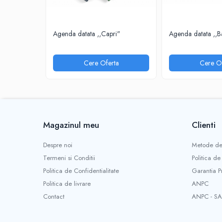
INSTRUMENTE PENTRU CORECTURA
RIGLE
Agenda datata ,,Capri"
Agenda datata ,,B
COMUNICARE & PREZENTARE
FLIPCHART
Cere Oferta
Cere Of
SISTEME DE AFISARE SI DE
PREZENTARE
TABLE MOBILE
TABLE DE CONFERINTA
VIDEOPROIECTOARE
Magazinul meu
Clienti
ECRANE DE PROTECTIE SI ACCESORII
ACCESORII PENTRU TABLE SI
Despre noi
Metode de
ECUSOANE
Termeni si Conditii
Politica de
SISTEME INTERACTIVE
Politica de Confidentialitate
Garantia P
TEHNICA DE BIROU
Politica de livrare
ANPC
PRODUCTIE PUBLICITARA/AGENDE &
Contact
ANPC - SA
CALENDARE/PERSONALIZARI
AGENDE DATATE & NEDATATE