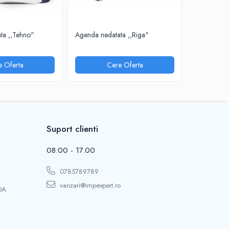
ta ,,Tehno"
Agenda nedatata ,,Riga"
Agenda neda
e Oferta
Cere Oferta
Suport clienti
08:00 - 17.00
0785789789
vanzari@impexpert.ro
0A