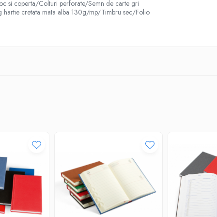
bloc si coperta/Colturi perforate/Semn de carte gri
g hartie cretata mata alba 130g/mp/Timbru sec/Folio