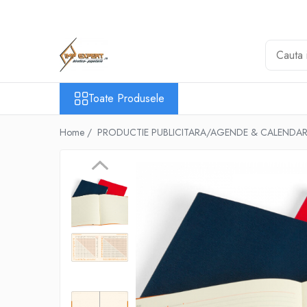
Toate Produsele
BIROTICA & PAPETARIE
ORGANIZARE & ARHIVARE
Toate Produsele
BIBLIORAFTURI & CAIETE MECANICE
ACCESORII ARHIVARE
Home /
PRODUCTIE PUBLICITARA/AGENDE & CALENDAR
SEPARATOARE
FILE DE PLASTIC
INDEX AUTOADEZIV
CUTII DE ARHIVARE
DOSARE DIN PLASTIC & CARTON
MAPE DE BIROU
CLIPBOARD-URI
ARTICOLE DIN HARTIE
HARTIE PENTRU COPIATOR SI