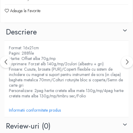
ACCESORII PRINDERE
TUS/TUSIRE & STAMPILE
Adauga la Favorite
INSTRUMENTE DE SCRIS &
CORECTURA
Descriere
INSTRUMENTE DE SCRIS DE CALITATE
SUPERIOARA
STILOURI - ROLLERE - PIXURI CU GEL &
Format: 16x21cm
SET-URI
Pagini: 288file
Hartie: Offset alba 70g/mp
PIXURI CU MECANISM
Imprimare: Forzat alb 140g/mp/2culori (albastru + gri)
PIXURI FARA MECANISM
Finisare: Cusuta, brosata (PUR)/Coperti flexibile cu sistem de
inchidere cu magnet si suport pentru instrument de scris (in clapa)
MARKERE WHITEBOARD
bagheta metalica 70mm/Colturi rotunjite bloc si coperta/Semn de
MARKERE CU VOPSEA
carte gri
MARKERE PERMANENTE
Personalizare: 2pag hartie cretata alba mata 130g/mp/4pag hartie
cretata mata alba 130g/mp/timbru sec/Folio
MARKERE SPECIALE
TEXTMARKERE
Informatii conformitate produs
CREIOANE MECANICE & REZERVE
CREIOANE CLASICE & ASCUTITORI
Review-uri
(0)
INSTRUMENTE PENTRU CORECTURA