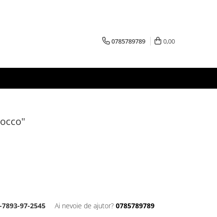
0785789789
0,00
rocco"
-7893-97-2545
Ai nevoie de ajutor?
0785789789