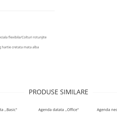
iala flexibila/Colturi rotunjite
 hartie cretata mata alba
PRODUSE SIMILARE
a ,,Basic"
Agenda datata ,,Office"
Agenda ned