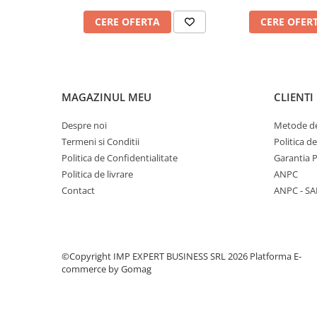
CREIOANE CLASICE & ASCUTITORI
CERE OFERTA
CERE OFER
INSTRUMENTE PENTRU
CORECTURA
RIGLE
COMUNICARE & PREZENTARE
MAGAZINUL MEU
CLIENTI
FLIPCHART
SISTEME DE AFISARE SI DE
Despre noi
Metode de
PREZENTARE
Termeni si Conditii
Politica d
TABLE MOBILE
Politica de Confidentialitate
Garantia 
TABLE DE CONFERINTA
Politica de livrare
ANPC
VIDEOPROIECTOARE
Contact
ANPC - SA
ECRANE DE PROTECTIE SI
ACCESORII
ACCESORII PENTRU TABLE SI
ECUSOANE
©Copyright IMP EXPERT BUSINESS SRL 2026
Platforma E-
commerce by Gomag
SISTEME INTERACTIVE
TEHNICA DE BIROU
PRODUCTIE PUBLICITARA/AGENDE