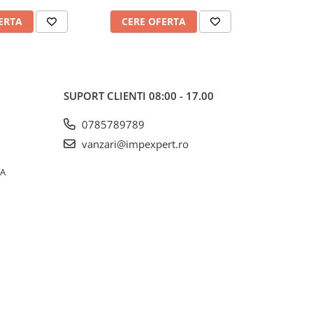
ERTA
CERE OFERTA
CERE
SUPORT CLIENTI
08:00 - 17.00
0785789789
vanzari@impexpert.ro
0A