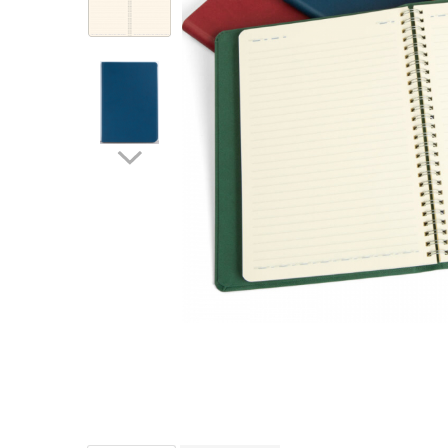
IMPRIMANTA
HARTIE & CARTON COLOR
TIPIZATE & HARTII OPERATIONALE
PLICURI PENTRU CORESPONDENTA,
DOCUMENTE & SPECIALE
ETICHETE AUTOADEZIVE
CUBURI DIN HARTIE & CUBURI
NOTES
CAIETE & BLOCK NOTES-URI
ACCESORII PENTRU BIROU
PERFORATOARE
CAPSATOARE & DECAPSATOARE
CAPSE & SUPORTURI
TAVITE & SUPORT PENTRU
DOCUMENTE
SUPORT ACCESORII PENTRU SCRIS
BANDA ADEZIVA & DISPENCERE
ADEZIVI