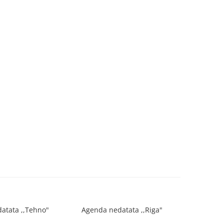
atata ,,Tehno"
Agenda nedatata ,,Riga"
Agenda n