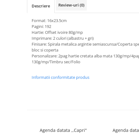
FOARFECI
Review-uri
(0)
Descriere
CUTTERE
ACCESORII PRINDERE
Format: 16x23.5cm
Pagini: 192
TUS/TUSIRE & STAMPILE
Hartie: Offset ivoire 80g/mp
INSTRUMENTE DE SCRIS &
Imprimare: 2 culori (albastru + gri)
CORECTURA
Finisare: Spirala metalica argintie semiascunsa/Coperta spec
bloc si coperta
INSTRUMENTE DE SCRIS DE
Personalizare: 2pag hartie cretata alba mata 130g/mp/4pag
CALITATE SUPERIOARA
130g/mp/Timbru sec/Folio
STILOURI - ROLLERE - PIXURI CU
GEL & SET-URI
Informatii conformitate produs
PIXURI CU MECANISM
PIXURI FARA MECANISM
MARKERE WHITEBOARD
MARKERE CU VOPSEA
MARKERE PERMANENTE
MARKERE SPECIALE
TEXTMARKERE
Agenda datata ,,Capri"
Agenda datat
CREIOANE MECANICE & REZERVE