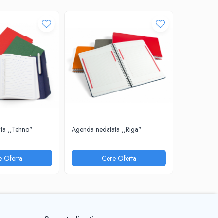
ta ,,Tehno"
Agenda nedatata ,,Riga"
Agenda neda
e Oferta
Cere Oferta