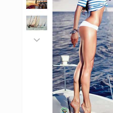
IMPRIMANTA
HARTIE & CARTON COLOR
TIPIZATE & HARTII OPERATIONALE
PLICURI PENTRU CORESPONDENTA,
DOCUMENTE & SPECIALE
ETICHETE AUTOADEZIVE
CUBURI DIN HARTIE & CUBURI NOTES
CAIETE & BLOCK NOTES-URI
ACCESORII PENTRU BIROU
PERFORATOARE
CAPSATOARE & DECAPSATOARE
CAPSE & SUPORTURI
TAVITE & SUPORT PENTRU
DOCUMENTE
SUPORT ACCESORII PENTRU SCRIS
BANDA ADEZIVA & DISPENCERE
ADEZIVI
FOARFECI