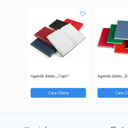
INSTRUMENTE PENTRU CORECTURA
RIGLE
COMUNICARE & PREZENTARE
FLIPCHART
SISTEME DE AFISARE SI DE
PREZENTARE
TABLE MOBILE
TABLE DE CONFERINTA
VIDEOPROIECTOARE
ECRANE DE PROTECTIE SI ACCESORII
Agenda datata ,,Capri"
Agenda datata ,,B
ACCESORII PENTRU TABLE SI
ECUSOANE
Cere Oferta
Cere Of
SISTEME INTERACTIVE
TEHNICA DE BIROU
PRODUCTIE PUBLICITARA/AGENDE &
CALENDARE/PERSONALIZARI
AGENDE DATATE & NEDATATE