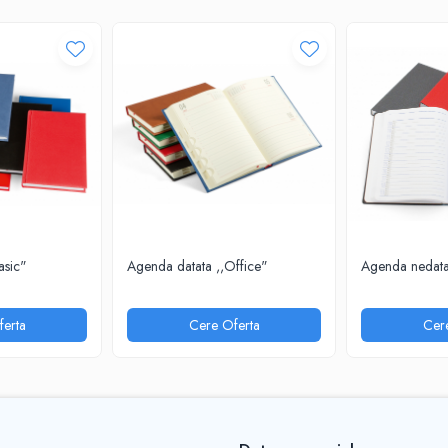
asic"
Agenda datata ,,Office"
Agenda nedata
erta
Cere Oferta
Cer