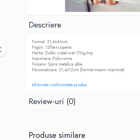
CUTTERE
ACCESORII PRINDERE
TUS/TUSIRE & STAMPILE
Descriere
INSTRUMENTE DE SCRIS &
CORECTURA
Format: 31,4x46cm
INSTRUMENTE DE SCRIS DE CALITATE
Pagini: 12file+coperta
SUPERIOARA
Hartie: Dublu cratat mat 170g/mp
Imprimare: Policromie
STILOURI - ROLLERE - PIXURI CU GEL &
Finisare: Spira metalica alba
SET-URI
Personalizare: 31,4x12cm (format maxim imprimat)
PIXURI CU MECANISM
PIXURI FARA MECANISM
Informatii conformitate produs
MARKERE WHITEBOARD
MARKERE CU VOPSEA
Review-uri
(0)
MARKERE PERMANENTE
MARKERE SPECIALE
TEXTMARKERE
CREIOANE MECANICE & REZERVE
Produse similare
CREIOANE CLASICE & ASCUTITORI