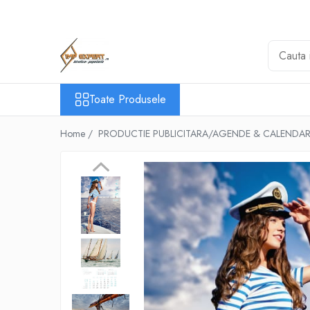
Toate Produsele
BIROTICA & PAPETARIE
ORGANIZARE & ARHIVARE
Toate Produsele
BIBLIORAFTURI & CAIETE MECANICE
ACCESORII ARHIVARE
Home /
PRODUCTIE PUBLICITARA/AGENDE & CALENDAR
SEPARATOARE
FILE DE PLASTIC
INDEX AUTOADEZIV
CUTII DE ARHIVARE
DOSARE DIN PLASTIC & CARTON
MAPE DE BIROU
CLIPBOARD-URI
ARTICOLE DIN HARTIE
HARTIE PENTRU COPIATOR SI