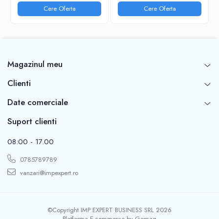
RIGLE
Cere Oferta
Cere Oferta
COMUNICARE & PREZENTARE
FLIPCHART
SISTEME DE AFISARE SI DE
PREZENTARE
Magazinul meu
TABLE MOBILE
TABLE DE CONFERINTA
Clienti
VIDEOPROIECTOARE
Date comerciale
ECRANE DE PROTECTIE SI ACCESORII
ACCESORII PENTRU TABLE SI
Suport clienti
ECUSOANE
08:00 - 17.00
SISTEME INTERACTIVE
TEHNICA DE BIROU
0785789789
vanzari@impexpert.ro
©Copyright IMP EXPERT BUSINESS SRL 2026
Platforma E-commerce by Gomag