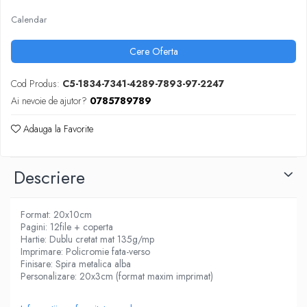
ARTICOLE DIN HARTIE
TIPIZATE & HARTII OPERATIONALE
Calendar
MANUSI NITRIL NEPUDRATE
PLICURI PENTRU CORESPONDENTA,
DOCUMENTE & SPECIALE
Cere Oferta
ETICHETE AUTOADEZIVE
CUBURI DIN HARTIE & CUBURI NOTES
Cod Produs:
C5-1834-7341-4289-7893-97-2247
CAIETE & BLOCK NOTES-URI
Ai nevoie de ajutor?
0785789789
ACCESORII PENTRU BIROU
Adauga la Favorite
PERFORATOARE
CAPSATOARE & DECAPSATOARE
Descriere
CAPSE & SUPORTURI
TAVITE & SUPORT PENTRU
DOCUMENTE
Format: 20x10cm
SUPORT ACCESORII PENTRU SCRIS
Pagini: 12file + coperta
Hartie: Dublu cretat mat 135g/mp
BANDA ADEZIVA & DISPENCERE
Imprimare: Policromie fata-verso
ADEZIVI
Finisare: Spira metalica alba
FOARFECI
Personalizare: 20x3cm (format maxim imprimat)
CUTTERE