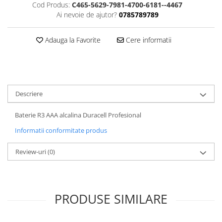
Cod Produs:
C465-5629-7981-4700-6181--4467
ACCESORII PRINDERE
Ai nevoie de ajutor?
0785789789
TUS/TUSIRE & STAMPILE
INSTRUMENTE DE SCRIS &
Adauga la Favorite
Cere informatii
CORECTURA
INSTRUMENTE DE SCRIS DE
CALITATE SUPERIOARA
STILOURI - ROLLERE - PIXURI CU
Descriere
GEL & SET-URI
PIXURI CU MECANISM
Baterie R3 AAA alcalina Duracell Profesional
PIXURI FARA MECANISM
Informatii conformitate produs
MARKERE WHITEBOARD
MARKERE CU VOPSEA
Review-uri
(0)
MARKERE PERMANENTE
MARKERE SPECIALE
TEXTMARKERE
PRODUSE SIMILARE
CREIOANE MECANICE & REZERVE
CREIOANE CLASICE & ASCUTITORI