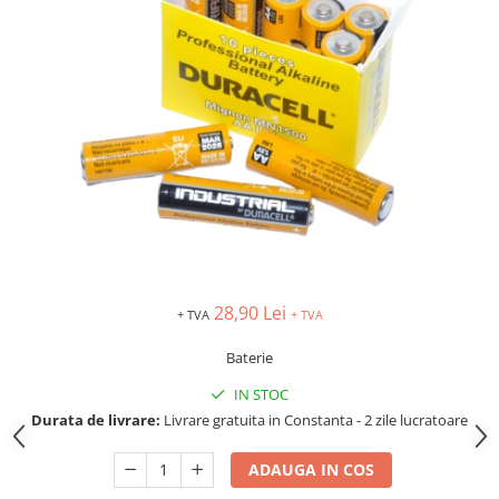
TIPIZATE & HARTII OPERATIONALE
MANUSI NITRIL NEPUDRATE
PLICURI PENTRU CORESPONDENTA,
DOCUMENTE & SPECIALE
ETICHETE AUTOADEZIVE
CUBURI DIN HARTIE & CUBURI
NOTES
CAIETE & BLOCK NOTES-URI
ACCESORII PENTRU BIROU
PERFORATOARE
CAPSATOARE & DECAPSATOARE
CAPSE & SUPORTURI
28,90 Lei
+ TVA
+ TVA
TAVITE & SUPORT PENTRU
DOCUMENTE
Baterie
SUPORT ACCESORII PENTRU SCRIS
IN STOC
BANDA ADEZIVA & DISPENCERE
Durata de livrare:
Livrare gratuita in Constanta - 2 zile lucratoare
ADEZIVI
FOARFECI
ADAUGA IN COS
CUTTERE