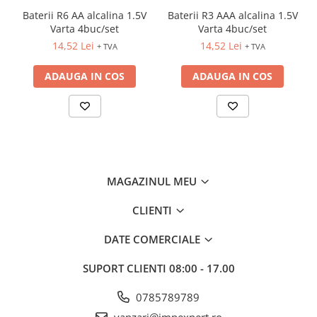
INSTRUMENTE PENTRU
Baterii R6 AA alcalina 1.5V
Baterii R3 AAA alcalina 1.5V
CORECTURA
Varta 4buc/set
Varta 4buc/set
RIGLE
14,52 Lei
14,52 Lei
+ TVA
+ TVA
COMUNICARE & PREZENTARE
ADAUGA IN COS
ADAUGA IN COS
FLIPCHART
SISTEME DE AFISARE SI DE
PREZENTARE
TABLE MOBILE
TABLE DE CONFERINTA
VIDEOPROIECTOARE
MAGAZINUL MEU
ECRANE DE PROTECTIE SI
ACCESORII
CLIENTI
ACCESORII PENTRU TABLE SI
ECUSOANE
DATE COMERCIALE
SISTEME INTERACTIVE
TEHNICA DE BIROU
SUPORT CLIENTI
08:00 - 17.00
0785789789