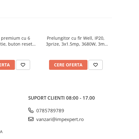
r premium cu 6
Prelungitor cu fir Well, IP20,
Prelungitor
ctie, buton reset
3prize, 3x1.5mp, 3680W, 3m,
3x1
TED
alb
ERTA
CERE OFERTA
CERE
SUPORT CLIENTI
08:00 - 17.00
0785789789
vanzari@impexpert.ro
0A