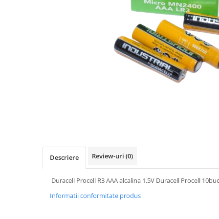
IMPRIMANTA
HARTIE & CARTON COLOR
TIPIZATE & HARTII OPERATIONALE
PLICURI PENTRU CORESPONDENTA,
DOCUMENTE & SPECIALE
ETICHETE AUTOADEZIVE
CUBURI DIN HARTIE & CUBURI
NOTES
CAIETE & BLOCK NOTES-URI
ACCESORII PENTRU BIROU
PERFORATOARE
CAPSATOARE & DECAPSATOARE
CAPSE & SUPORTURI
Review-uri
(0)
Descriere
TAVITE & SUPORT PENTRU
DOCUMENTE
Duracell Procell R3 AAA alcalina 1.5V Duracell Procell 10bu
SUPORT ACCESORII PENTRU SCRIS
Informatii conformitate produs
BANDA ADEZIVA & DISPENCERE
ADEZIVI