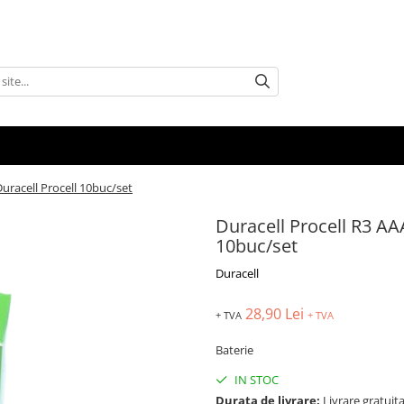
Duracell Procell 10buc/set
Duracell Procell R3 AAA
10buc/set
Duracell
28,90 Lei
+ TVA
+ TVA
Baterie
IN STOC
Durata de livrare:
Livrare gratuita