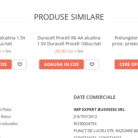
PRODUSE SIMILARE
alcalina 1.5V
Duracell Procell R6 AA alcalina
Prelungito
uc/set
1.5V Duracell Procell 10buc/set
prize, prote
i
28,90 Lei
+ TVA
+ TVA
COS
ADAUGA IN COS
CERE OF
DATE COMERCIALE
 Plata
IMP EXPERT BUSINESS SRL
e Retur
J13/707/2012
Produselor
RO30024753
PUNCT DE LUCRU STR. RAZOARE 8
L
CONSTANTA, CONSTANTA