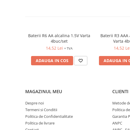
FOARFECI
CUTTERE
ACCESORII PRINDERE
TUS/TUSIRE & STAMPILE
INSTRUMENTE DE SCRIS &
Baterii R6 AA alcalina 1.5V Varta
Baterii R3 AAA 
CORECTURA
4buc/set
Varta 4b
INSTRUMENTE DE SCRIS DE
14,52 Lei
14,52 Le
+ TVA
CALITATE SUPERIOARA
ADAUGA IN COS
ADAUGA IN 
STILOURI - ROLLERE - PIXURI CU
GEL & SET-URI
PIXURI CU MECANISM
PIXURI FARA MECANISM
MARKERE WHITEBOARD
MAGAZINUL MEU
CLIENTI
MARKERE CU VOPSEA
Despre noi
Metode de
MARKERE PERMANENTE
Termeni si Conditii
Politica d
MARKERE SPECIALE
Politica de Confidentialitate
Garantia 
TEXTMARKERE
Politica de livrare
ANPC
CREIOANE MECANICE & REZERVE
Contact
ANPC - SA