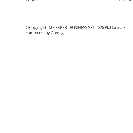
CREIOANE CLASICE & ASCUTITORI
INSTRUMENTE PENTRU
CORECTURA
RIGLE
©Copyright IMP EXPERT BUSINESS SRL 2026
Platforma E-
commerce by Gomag
COMUNICARE & PREZENTARE
FLIPCHART
SISTEME DE AFISARE SI DE
PREZENTARE
TABLE MOBILE
TABLE DE CONFERINTA
VIDEOPROIECTOARE
ECRANE DE PROTECTIE SI
ACCESORII
ACCESORII PENTRU TABLE SI
ECUSOANE
SISTEME INTERACTIVE
TEHNICA DE BIROU
PRODUCTIE PUBLICITARA/AGENDE