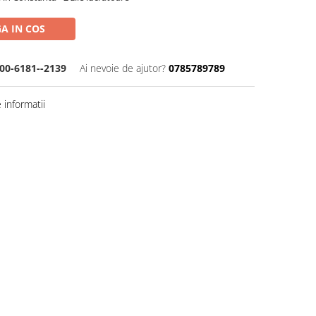
A IN COS
00-6181--2139
Ai nevoie de ajutor?
0785789789
informatii