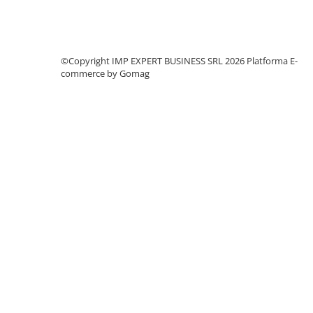
CREIOANE CLASICE & ASCUTITORI
INSTRUMENTE PENTRU
CORECTURA
RIGLE
©Copyright IMP EXPERT BUSINESS SRL 2026
Platforma E-
commerce by Gomag
COMUNICARE & PREZENTARE
FLIPCHART
SISTEME DE AFISARE SI DE
PREZENTARE
TABLE MOBILE
TABLE DE CONFERINTA
VIDEOPROIECTOARE
ECRANE DE PROTECTIE SI
ACCESORII
ACCESORII PENTRU TABLE SI
ECUSOANE
SISTEME INTERACTIVE
TEHNICA DE BIROU
PRODUCTIE PUBLICITARA/AGENDE