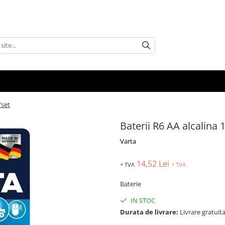
/set
Baterii R6 AA alcalina 
Varta
14,52 Lei
+ TVA
+ TVA
Baterie
IN STOC
Durata de livrare:
Livrare gratuita