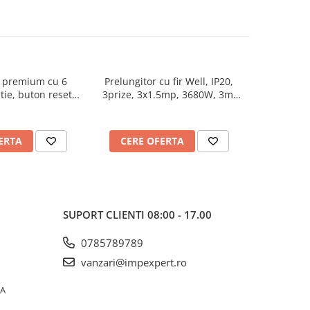
r premium cu 6
Prelungitor cu fir Well, IP20,
Prelungitor
ctie, buton reset
3prize, 3x1.5mp, 3680W, 3m,
3x1
TED
alb
ERTA
CERE OFERTA
CERE
SUPORT CLIENTI
08:00 - 17.00
0785789789
vanzari@impexpert.ro
0A