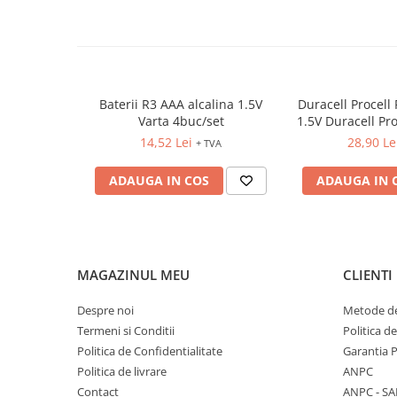
FOARFECI
CUTTERE
ACCESORII PRINDERE
TUS/TUSIRE & STAMPILE
INSTRUMENTE DE SCRIS &
Baterii R3 AAA alcalina 1.5V
Duracell Procell 
CORECTURA
Varta 4buc/set
1.5V Duracell Pr
14,52 Lei
28,90 Le
INSTRUMENTE DE SCRIS DE
+ TVA
CALITATE SUPERIOARA
ADAUGA IN COS
ADAUGA IN 
STILOURI - ROLLERE - PIXURI CU
GEL & SET-URI
PIXURI CU MECANISM
PIXURI FARA MECANISM
MARKERE WHITEBOARD
MAGAZINUL MEU
CLIENTI
MARKERE CU VOPSEA
Despre noi
Metode de
MARKERE PERMANENTE
Termeni si Conditii
Politica d
MARKERE SPECIALE
Politica de Confidentialitate
Garantia 
TEXTMARKERE
Politica de livrare
ANPC
CREIOANE MECANICE & REZERVE
Contact
ANPC - SA