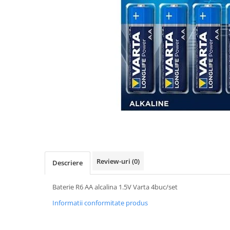
IMPRIMANTA
HARTIE & CARTON COLOR
TIPIZATE & HARTII OPERATIONALE
PLICURI PENTRU CORESPONDENTA,
DOCUMENTE & SPECIALE
ETICHETE AUTOADEZIVE
CUBURI DIN HARTIE & CUBURI
NOTES
CAIETE & BLOCK NOTES-URI
ACCESORII PENTRU BIROU
PERFORATOARE
CAPSATOARE & DECAPSATOARE
CAPSE & SUPORTURI
Review-uri
(0)
Descriere
TAVITE & SUPORT PENTRU
DOCUMENTE
Baterie R6 AA alcalina 1.5V Varta 4buc/set
SUPORT ACCESORII PENTRU SCRIS
Informatii conformitate produs
BANDA ADEZIVA & DISPENCERE
ADEZIVI