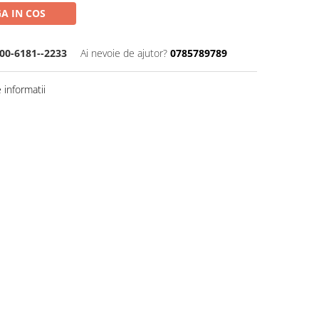
A IN COS
00-6181--2233
Ai nevoie de ajutor?
0785789789
informatii