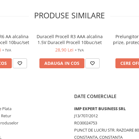
PRODUSE SIMILARE
R6 AA alcalina
Duracell Procell R3 AAA alcalina
Prelungito
ocell 10buc/set
1.5V Duracell Procell 10buc/set
prize, prote
i
28,90 Lei
+ TVA
+ TVA
COS
ADAUGA IN COS
CERE OF
DATE COMERCIALE
 Plata
IMP EXPERT BUSINESS SRL
e Retur
J13/707/2012
Produselor
RO30024753
PUNCT DE LUCRU STR. RAZOARE 8
L
CONSTANTA, CONSTANTA