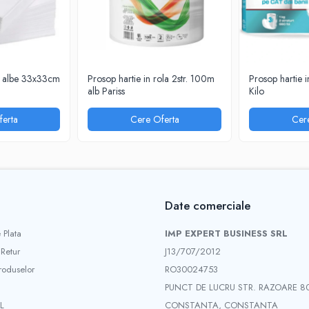
a albe 33x33cm
Prosop hartie in rola 2str. 100m
Prosop hartie in
alb Pariss
Kilo
erta
Cere Oferta
Cer
Date comerciale
 Plata
IMP EXPERT BUSINESS SRL
 Retur
J13/707/2012
roduselor
RO30024753
PUNCT DE LUCRU STR. RAZOARE 8
L
CONSTANTA, CONSTANTA