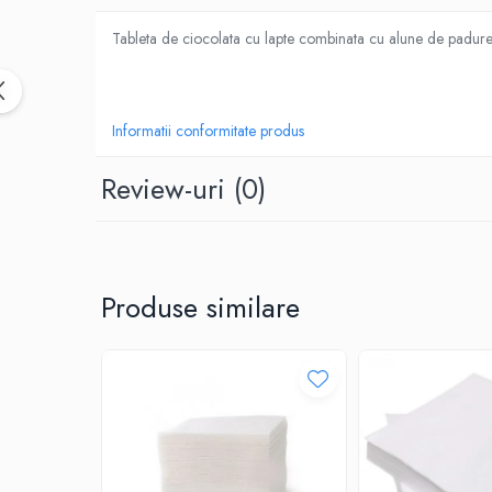
CUTTERE
Tableta de ciocolata cu lapte combinata cu alune de padure,
ACCESORII PRINDERE
TUS/TUSIRE & STAMPILE
INSTRUMENTE DE SCRIS &
CORECTURA
Informatii conformitate produs
INSTRUMENTE DE SCRIS DE CALITATE
Review-uri
(0)
SUPERIOARA
STILOURI - ROLLERE - PIXURI CU GEL &
SET-URI
PIXURI CU MECANISM
PIXURI FARA MECANISM
Produse similare
MARKERE WHITEBOARD
MARKERE CU VOPSEA
MARKERE PERMANENTE
MARKERE SPECIALE
TEXTMARKERE
CREIOANE MECANICE & REZERVE
CREIOANE CLASICE & ASCUTITORI