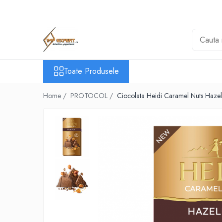
Toate Produsele
BIROTICA & PAPETARIE
ORGANIZARE & ARHIVARE
Toate Produsele
BIBLIORAFTURI & CAIETE MECANICE
ACCESORII ARHIVARE
Home /
PROTOCOL /
Ciocolata Heidi Caramel Nuts Haze
SEPARATOARE
FILE DE PLASTIC
INDEX AUTOADEZIV
CUTII DE ARHIVARE
DOSARE DIN PLASTIC & CARTON
MAPE DE BIROU
CLIPBOARD-URI
ARTICOLE DIN HARTIE
HARTIE PENTRU COPIATOR SI