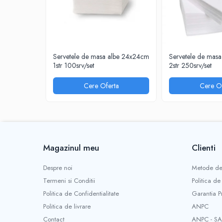
INSTRUMENTE PENTRU CORECTURA
RIGLE
COMUNICARE & PREZENTARE
FLIPCHART
Servetele de masa albe 24x24cm
Servetele de mas
SISTEME DE AFISARE SI DE
1str 100srv/set
2str 250srv/set
PREZENTARE
Cere Oferta
Cere Of
TABLE MOBILE
TABLE DE CONFERINTA
VIDEOPROIECTOARE
ECRANE DE PROTECTIE SI ACCESORII
ACCESORII PENTRU TABLE SI
Magazinul meu
Clienti
ECUSOANE
SISTEME INTERACTIVE
Despre noi
Metode de
TEHNICA DE BIROU
Termeni si Conditii
Politica de
PRODUCTIE PUBLICITARA/AGENDE &
Politica de Confidentialitate
Garantia P
CALENDARE/PERSONALIZARI
Politica de livrare
ANPC
AGENDE DATATE & NEDATATE
Contact
ANPC - SA