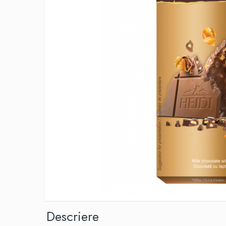
IMPRIMANTA
HARTIE & CARTON COLOR
TIPIZATE & HARTII OPERATIONALE
PLICURI PENTRU CORESPONDENTA,
DOCUMENTE & SPECIALE
ETICHETE AUTOADEZIVE
CUBURI DIN HARTIE & CUBURI NOTES
CAIETE & BLOCK NOTES-URI
ACCESORII PENTRU BIROU
PERFORATOARE
CAPSATOARE & DECAPSATOARE
CAPSE & SUPORTURI
TAVITE & SUPORT PENTRU
DOCUMENTE
SUPORT ACCESORII PENTRU SCRIS
BANDA ADEZIVA & DISPENCERE
ADEZIVI
Descriere
FOARFECI