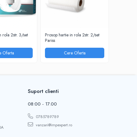
 rola 2str. 3/set
Prosop hartie in rola 2str. 2/set
Prosop hart
Pariss
pliat alb ,,Z
e Oferta
Cere Oferta
Suport clienti
08:00 - 17.00
0785789789
vanzari@impexpert.ro
0A