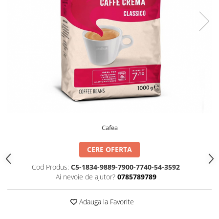
TIPIZATE & HARTII OPERATIONALE
MANUSI NITRIL NEPUDRATE
PLICURI PENTRU CORESPONDENTA,
DOCUMENTE & SPECIALE
ETICHETE AUTOADEZIVE
CUBURI DIN HARTIE & CUBURI
NOTES
CAIETE & BLOCK NOTES-URI
ACCESORII PENTRU BIROU
PERFORATOARE
CAPSATOARE & DECAPSATOARE
Cafea
CAPSE & SUPORTURI
TAVITE & SUPORT PENTRU
CERE OFERTA
DOCUMENTE
Cod Produs:
C5-1834-9889-7900-7740-54-3592
SUPORT ACCESORII PENTRU SCRIS
Ai nevoie de ajutor?
0785789789
BANDA ADEZIVA & DISPENCERE
ADEZIVI
Adauga la Favorite
FOARFECI
CUTTERE