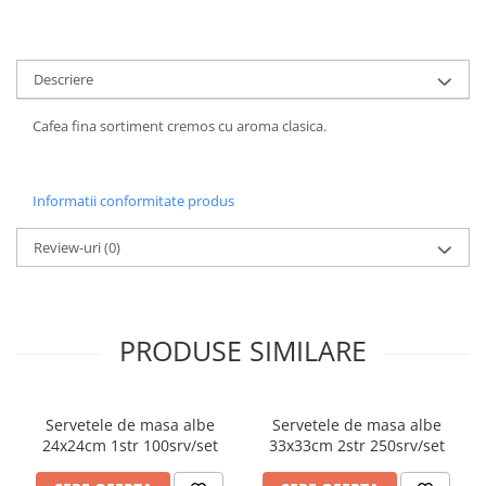
ACCESORII PRINDERE
TUS/TUSIRE & STAMPILE
Descriere
INSTRUMENTE DE SCRIS &
CORECTURA
Cafea fina sortiment cremos cu aroma clasica.
INSTRUMENTE DE SCRIS DE
CALITATE SUPERIOARA
STILOURI - ROLLERE - PIXURI CU
Informatii conformitate produs
GEL & SET-URI
PIXURI CU MECANISM
Review-uri
(0)
PIXURI FARA MECANISM
MARKERE WHITEBOARD
MARKERE CU VOPSEA
PRODUSE SIMILARE
MARKERE PERMANENTE
MARKERE SPECIALE
TEXTMARKERE
Servetele de masa albe
Servetele de masa albe
CREIOANE MECANICE & REZERVE
24x24cm 1str 100srv/set
33x33cm 2str 250srv/set
CREIOANE CLASICE & ASCUTITORI