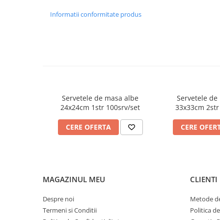
FOARFECI
Informatii conformitate produs
CUTTERE
ACCESORII PRINDERE
TUS/TUSIRE & STAMPILE
INSTRUMENTE DE SCRIS &
CORECTURA
INSTRUMENTE DE SCRIS DE
CALITATE SUPERIOARA
Servetele de masa albe
Servetele de
STILOURI - ROLLERE - PIXURI CU
24x24cm 1str 100srv/set
33x33cm 2str
GEL & SET-URI
PIXURI CU MECANISM
CERE OFERTA
CERE OFER
PIXURI FARA MECANISM
MARKERE WHITEBOARD
MARKERE CU VOPSEA
MARKERE PERMANENTE
MAGAZINUL MEU
CLIENTI
MARKERE SPECIALE
Despre noi
Metode de
TEXTMARKERE
Termeni si Conditii
Politica d
CREIOANE MECANICE & REZERVE