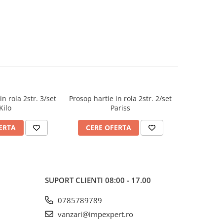
in rola 2str. 3/set
Prosop hartie in rola 2str. 2/set
Prosop hart
Kilo
Pariss
p
ERTA
CERE OFERTA
CERE
SUPORT CLIENTI
08:00 - 17.00
0785789789
vanzari@impexpert.ro