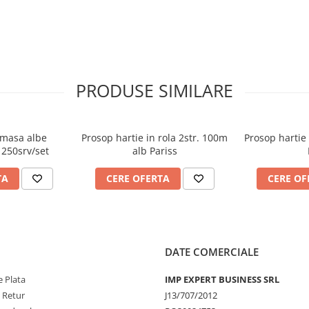
PRODUSE SIMILARE
 masa albe
Prosop hartie in rola 2str. 100m
Prosop hartie 
 250srv/set
alb Pariss
TA
CERE OFERTA
CERE OF
DATE COMERCIALE
 Plata
IMP EXPERT BUSINESS SRL
e Retur
J13/707/2012