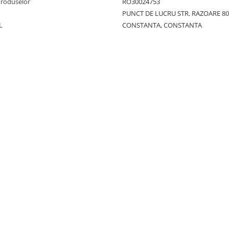
Produselor
RO30024753
PUNCT DE LUCRU STR. RAZOARE 8
L
CONSTANTA, CONSTANTA