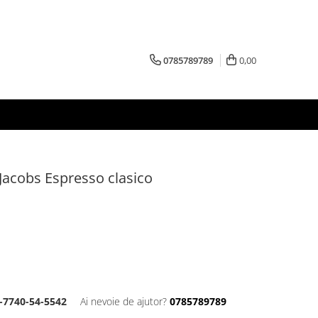
0785789789
0,00
Jacobs Espresso clasico
-7740-54-5542
Ai nevoie de ajutor?
0785789789