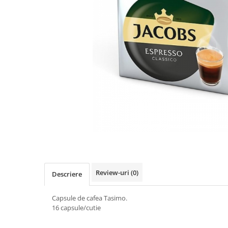
IMPRIMANTA
HARTIE & CARTON COLOR
TIPIZATE & HARTII OPERATIONALE
PLICURI PENTRU CORESPONDENTA,
DOCUMENTE & SPECIALE
ETICHETE AUTOADEZIVE
CUBURI DIN HARTIE & CUBURI
NOTES
CAIETE & BLOCK NOTES-URI
ACCESORII PENTRU BIROU
PERFORATOARE
CAPSATOARE & DECAPSATOARE
CAPSE & SUPORTURI
TAVITE & SUPORT PENTRU
Review-uri
(0)
Descriere
DOCUMENTE
SUPORT ACCESORII PENTRU SCRIS
Capsule de cafea Tasimo.
BANDA ADEZIVA & DISPENCERE
16 capsule/cutie
ADEZIVI