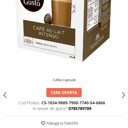
TIPIZATE & HARTII OPERATIONALE
MANUSI NITRIL NEPUDRATE
PLICURI PENTRU CORESPONDENTA,
DOCUMENTE & SPECIALE
ETICHETE AUTOADEZIVE
CUBURI DIN HARTIE & CUBURI
NOTES
CAIETE & BLOCK NOTES-URI
ACCESORII PENTRU BIROU
PERFORATOARE
CAPSATOARE & DECAPSATOARE
CAPSE & SUPORTURI
Cafea capsule
TAVITE & SUPORT PENTRU
DOCUMENTE
CERE OFERTA
SUPORT ACCESORII PENTRU SCRIS
Cod Produs:
C5-1834-9889-7900-7740-54-6866
BANDA ADEZIVA & DISPENCERE
Ai nevoie de ajutor?
0785789789
ADEZIVI
FOARFECI
Adauga la Favorite
CUTTERE