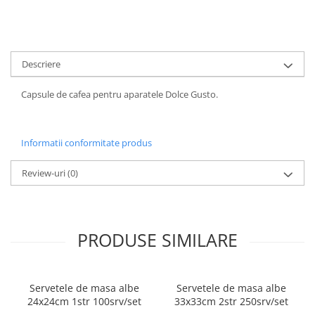
ACCESORII PRINDERE
TUS/TUSIRE & STAMPILE
INSTRUMENTE DE SCRIS &
Descriere
CORECTURA
INSTRUMENTE DE SCRIS DE
Capsule de cafea pentru aparatele Dolce Gusto.
CALITATE SUPERIOARA
STILOURI - ROLLERE - PIXURI CU
GEL & SET-URI
Informatii conformitate produs
PIXURI CU MECANISM
PIXURI FARA MECANISM
Review-uri
(0)
MARKERE WHITEBOARD
MARKERE CU VOPSEA
MARKERE PERMANENTE
PRODUSE SIMILARE
MARKERE SPECIALE
TEXTMARKERE
CREIOANE MECANICE & REZERVE
Servetele de masa albe
Servetele de masa albe
CREIOANE CLASICE & ASCUTITORI
24x24cm 1str 100srv/set
33x33cm 2str 250srv/set