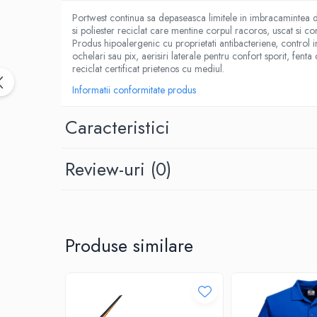
CUTTERE
Portwest continua sa depaseasca limitele in imbracamintea d
ACCESORII PRINDERE
si poliester reciclat care mentine corpul racoros, uscat si conf
Produs hipoalergenic cu proprietati antibacteriene, control i
TUS/TUSIRE & STAMPILE
ochelari sau pix, aerisiri laterale pentru confort sporit, fent
INSTRUMENTE DE SCRIS &
reciclat certificat prietenos cu mediul.
CORECTURA
Informatii conformitate produs
INSTRUMENTE DE SCRIS DE CALITATE
SUPERIOARA
Caracteristici
STILOURI - ROLLERE - PIXURI CU GEL &
SET-URI
Review-uri
(0)
PIXURI CU MECANISM
PIXURI FARA MECANISM
MARKERE WHITEBOARD
MARKERE CU VOPSEA
Produse similare
MARKERE PERMANENTE
MARKERE SPECIALE
TEXTMARKERE
CREIOANE MECANICE & REZERVE
CREIOANE CLASICE & ASCUTITORI