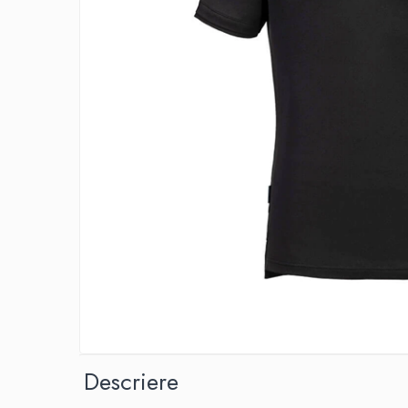
IMPRIMANTA
HARTIE & CARTON COLOR
TIPIZATE & HARTII OPERATIONALE
PLICURI PENTRU CORESPONDENTA,
DOCUMENTE & SPECIALE
ETICHETE AUTOADEZIVE
CUBURI DIN HARTIE & CUBURI NOTES
CAIETE & BLOCK NOTES-URI
ACCESORII PENTRU BIROU
PERFORATOARE
CAPSATOARE & DECAPSATOARE
CAPSE & SUPORTURI
TAVITE & SUPORT PENTRU
DOCUMENTE
SUPORT ACCESORII PENTRU SCRIS
BANDA ADEZIVA & DISPENCERE
Descriere
ADEZIVI
FOARFECI