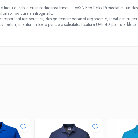
e lucru durabila cu introducerea tricoului WX3 Eco Polo. Proiectat cu un des
ortabil pe durata intregii zile.
ncorporat al temperaturii, design contemporan si ergonomic, ideal pentru corpor
a cu nasturi, intarituri in toate punctele solicitate, tesatura UPF 40 pentru a bl