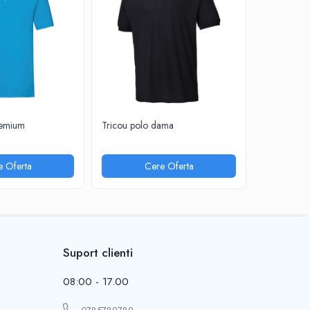
remium
Tricou polo dama
Tricou polo 
e Oferta
Cere Oferta
Suport clienti
08:00 - 17.00