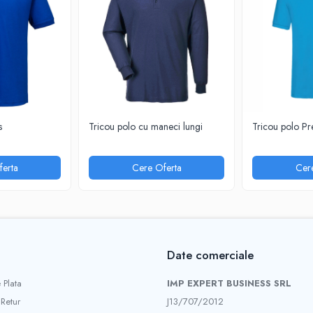
s
Tricou polo cu maneci lungi
Tricou polo P
erta
Cere Oferta
Cer
Date comerciale
 Plata
IMP EXPERT BUSINESS SRL
 Retur
J13/707/2012