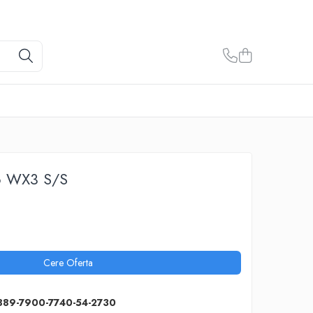
lo WX3 S/S
Cere Oferta
889-7900-7740-54-2730