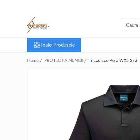
Toate Produsele
BIROTICA & PAPETARIE
ORGANIZARE & ARHIVARE
Toate Produsele
BIBLIORAFTURI & CAIETE MECANICE
ACCESORII ARHIVARE
Home /
PROTECTIA MUNCII /
Tricou Eco Polo WX3 S/S
SEPARATOARE
FILE DE PLASTIC
INDEX AUTOADEZIV
CUTII DE ARHIVARE
DOSARE DIN PLASTIC & CARTON
MAPE DE BIROU
CLIPBOARD-URI
ARTICOLE DIN HARTIE
HARTIE PENTRU COPIATOR SI