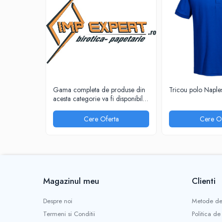
INSTRUMENTE PENTRU CORECTURA
RIGLE
COMUNICARE & PREZENTARE
FLIPCHART
SISTEME DE AFISARE SI DE
PREZENTARE
TABLE MOBILE
Gama completa de produse din
Tricou polo Naple
acesta categorie va fi disponibila
TABLE DE CONFERINTA
in curand!
VIDEOPROIECTOARE
Cere Oferta
Cere Of
ECRANE DE PROTECTIE SI ACCESORII
ACCESORII PENTRU TABLE SI
ECUSOANE
SISTEME INTERACTIVE
TEHNICA DE BIROU
Magazinul meu
Clienti
PRODUCTIE PUBLICITARA/AGENDE &
CALENDARE/PERSONALIZARI
Despre noi
Metode de
AGENDE DATATE & NEDATATE
Termeni si Conditii
Politica de