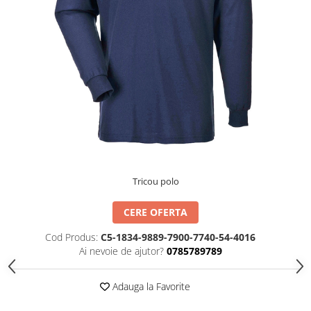
TIPIZATE & HARTII OPERATIONALE
MANUSI NITRIL NEPUDRATE
PLICURI PENTRU CORESPONDENTA,
DOCUMENTE & SPECIALE
ETICHETE AUTOADEZIVE
CUBURI DIN HARTIE & CUBURI
NOTES
CAIETE & BLOCK NOTES-URI
ACCESORII PENTRU BIROU
PERFORATOARE
CAPSATOARE & DECAPSATOARE
Tricou polo
CAPSE & SUPORTURI
TAVITE & SUPORT PENTRU
CERE OFERTA
DOCUMENTE
Cod Produs:
C5-1834-9889-7900-7740-54-4016
SUPORT ACCESORII PENTRU SCRIS
Ai nevoie de ajutor?
0785789789
BANDA ADEZIVA & DISPENCERE
ADEZIVI
Adauga la Favorite
FOARFECI
CUTTERE