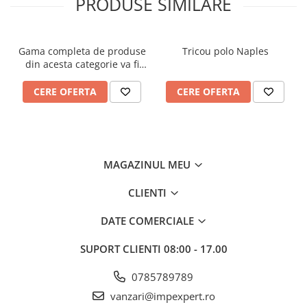
PRODUSE SIMILARE
INSTRUMENTE PENTRU
CORECTURA
RIGLE
Gama completa de produse
Tricou polo Naples
COMUNICARE & PREZENTARE
din acesta categorie va fi
FLIPCHART
disponibila in curand!
CERE OFERTA
CERE OFERTA
SISTEME DE AFISARE SI DE
PREZENTARE
TABLE MOBILE
TABLE DE CONFERINTA
VIDEOPROIECTOARE
MAGAZINUL MEU
ECRANE DE PROTECTIE SI
ACCESORII
CLIENTI
ACCESORII PENTRU TABLE SI
DATE COMERCIALE
ECUSOANE
SISTEME INTERACTIVE
SUPORT CLIENTI
08:00 - 17.00
TEHNICA DE BIROU
0785789789
vanzari@impexpert.ro