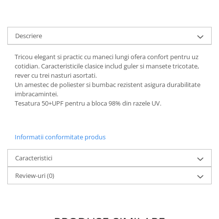
ACCESORII PRINDERE
TUS/TUSIRE & STAMPILE
Descriere
INSTRUMENTE DE SCRIS &
CORECTURA
Tricou elegant si practic cu maneci lungi ofera confort pentru uz
INSTRUMENTE DE SCRIS DE
cotidian. Caracteristicile clasice includ guler si mansete tricotate,
CALITATE SUPERIOARA
rever cu trei nasturi asortati.
STILOURI - ROLLERE - PIXURI CU
Un amestec de poliester si bumbac rezistent asigura durabilitate
imbracamintei.
GEL & SET-URI
Tesatura 50+UPF pentru a bloca 98% din razele UV.
PIXURI CU MECANISM
PIXURI FARA MECANISM
MARKERE WHITEBOARD
Informatii conformitate produs
MARKERE CU VOPSEA
MARKERE PERMANENTE
Caracteristici
MARKERE SPECIALE
Review-uri
(0)
TEXTMARKERE
CREIOANE MECANICE & REZERVE
CREIOANE CLASICE & ASCUTITORI