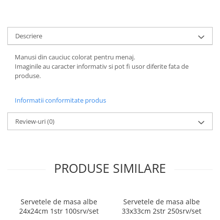
ACCESORII PRINDERE
TUS/TUSIRE & STAMPILE
Descriere
INSTRUMENTE DE SCRIS &
CORECTURA
Manusi din cauciuc colorat pentru menaj.
INSTRUMENTE DE SCRIS DE
Imaginile au caracter informativ si pot fi usor diferite fata de
CALITATE SUPERIOARA
produse.
STILOURI - ROLLERE - PIXURI CU
GEL & SET-URI
Informatii conformitate produs
PIXURI CU MECANISM
PIXURI FARA MECANISM
Review-uri
(0)
MARKERE WHITEBOARD
MARKERE CU VOPSEA
MARKERE PERMANENTE
PRODUSE SIMILARE
MARKERE SPECIALE
TEXTMARKERE
CREIOANE MECANICE & REZERVE
Servetele de masa albe
Servetele de masa albe
CREIOANE CLASICE & ASCUTITORI
24x24cm 1str 100srv/set
33x33cm 2str 250srv/set