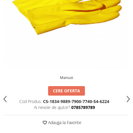
TIPIZATE & HARTII OPERATIONALE
MANUSI NITRIL NEPUDRATE
PLICURI PENTRU CORESPONDENTA,
DOCUMENTE & SPECIALE
ETICHETE AUTOADEZIVE
CUBURI DIN HARTIE & CUBURI
NOTES
CAIETE & BLOCK NOTES-URI
ACCESORII PENTRU BIROU
PERFORATOARE
CAPSATOARE & DECAPSATOARE
Manusi
CAPSE & SUPORTURI
TAVITE & SUPORT PENTRU
CERE OFERTA
DOCUMENTE
Cod Produs:
C5-1834-9889-7900-7740-54-6224
SUPORT ACCESORII PENTRU SCRIS
Ai nevoie de ajutor?
0785789789
BANDA ADEZIVA & DISPENCERE
ADEZIVI
Adauga la Favorite
FOARFECI
CUTTERE