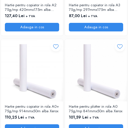
Hartie pentru copiator in rola A2
Hartie pentru copiator in rola A3
75g/mp 420mmx175m alba
75g/mp 297mmx175m alba
Xerox
Xerox
127,40 Lei
87,00 Lei
+ TVA
+ TVA
Adauga in cos
Adauga in cos
Hartie pentru copiator in rola A0+
Hartie pentru plotter in rola A0
75g/mp 914mmx50m alba Xerox
75g/mp 841mmx50m alba Xerox
110,25 Lei
101,59 Lei
+ TVA
+ TVA