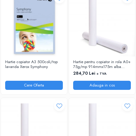
RIGLE
COMUNICARE & PREZENTARE
FLIPCHART
SISTEME DE AFISARE SI DE
PREZENTARE
TABLE MOBILE
TABLE DE CONFERINTA
VIDEOPROIECTOARE
Hartie copiator A3 500coli/top
Hartie pentru copiator in rola A0+
ECRANE DE PROTECTIE SI ACCESORII
lavanda Xerox Symphony
75g/mp 914mmx175m alba
Xerox
284,70 Lei
+ TVA
ACCESORII PENTRU TABLE SI
ECUSOANE
Cere Oferta
Adauga in cos
SISTEME INTERACTIVE
TEHNICA DE BIROU