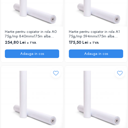
Hartie pentru copiator in rola A0
Hartie pentru copiator in rola A1
75g/mp 840mmx175m alba
75g/mp 594mmx175m alba
Xerox
Xerox
254,80 Lei
175,50 Lei
+ TVA
+ TVA
Adauga in cos
Adauga in cos