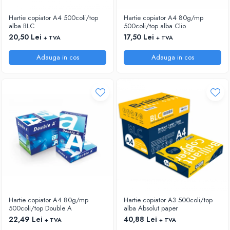
ARTICOLE DIN HARTIE
TIPIZATE & HARTII OPERATIONALE
MANUSI NITRIL NEPUDRATE
Hartie copiator A4 500coli/top
Hartie copiator A4 80g/mp
PLICURI PENTRU CORESPONDENTA,
alba BLC
500coli/top alba Clio
DOCUMENTE & SPECIALE
20,50 Lei
17,50 Lei
+ TVA
+ TVA
ETICHETE AUTOADEZIVE
Adauga in cos
Adauga in cos
CUBURI DIN HARTIE & CUBURI NOTES
CAIETE & BLOCK NOTES-URI
ACCESORII PENTRU BIROU
PERFORATOARE
CAPSATOARE & DECAPSATOARE
CAPSE & SUPORTURI
TAVITE & SUPORT PENTRU
DOCUMENTE
SUPORT ACCESORII PENTRU SCRIS
BANDA ADEZIVA & DISPENCERE
ADEZIVI
Hartie copiator A4 80g/mp
Hartie copiator A3 500coli/top
FOARFECI
500coli/top Double A
alba Absolut paper
CUTTERE
22,49 Lei
40,88 Lei
+ TVA
+ TVA