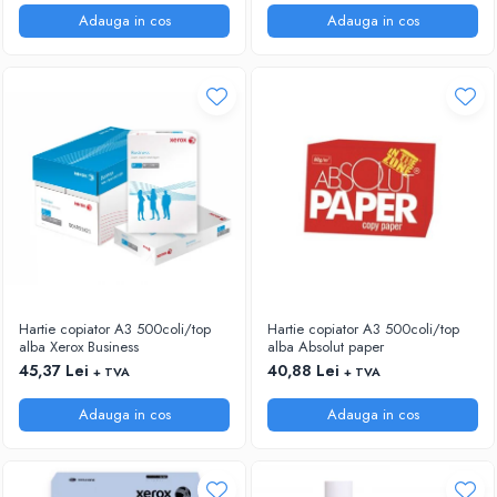
ACCESORII PRINDERE
Adauga in cos
Adauga in cos
TUS/TUSIRE & STAMPILE
INSTRUMENTE DE SCRIS &
CORECTURA
INSTRUMENTE DE SCRIS DE CALITATE
SUPERIOARA
STILOURI - ROLLERE - PIXURI CU GEL &
SET-URI
PIXURI CU MECANISM
PIXURI FARA MECANISM
MARKERE WHITEBOARD
MARKERE CU VOPSEA
Hartie copiator A3 500coli/top
Hartie copiator A3 500coli/top
MARKERE PERMANENTE
alba Xerox Business
alba Absolut paper
MARKERE SPECIALE
45,37 Lei
40,88 Lei
+ TVA
+ TVA
TEXTMARKERE
Adauga in cos
Adauga in cos
CREIOANE MECANICE & REZERVE
CREIOANE CLASICE & ASCUTITORI
INSTRUMENTE PENTRU CORECTURA