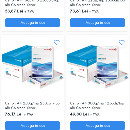
Carton A4 160g/mp 250coli/top
Carton A4 220g/mp 250coli/top
alb Colotech Xerox
alb Colotech Xerox
53,87 Lei
73,61 Lei
+ TVA
+ TVA
Adauga in cos
Adauga in cos
Carton A4 250g/mp 250coli/top
Carton A4 300g/mp 125coli/top
alb Colotech Xerox
alb Colotech Xerox
76,17 Lei
49,80 Lei
+ TVA
+ TVA
Adauga in cos
Adauga in cos