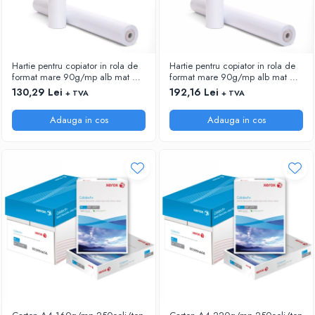
Hartie pentru copiator in rola de
Hartie pentru copiator in rola de
format mare 90g/mp alb mat HP
format mare 90g/mp alb mat HP
Bright White C6035A 24"
Bright White C6036A 36"
130,29 Lei
192,16 Lei
+ TVA
+ TVA
(610mm)x45,7m
(914mm)x45,7m
Adauga in cos
Adauga in cos