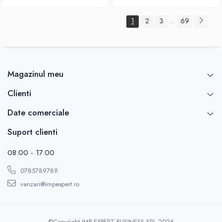
1
2
3
69
...
Magazinul meu
Clienti
Date comerciale
Suport clienti
08:00 - 17.00
0785789789
vanzari@impexpert.ro
©Copyright IMP EXPERT BUSINESS SRL 2026