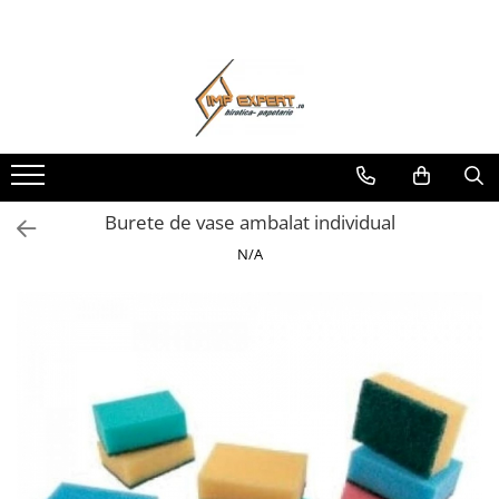
Toate Produsele
BIROTICA & PAPETARIE
ORGANIZARE & ARHIVARE
BIBLIORAFTURI & CAIETE MECANICE
ACCESORII ARHIVARE
Burete de vase ambalat individual
SEPARATOARE
N/A
FILE DE PLASTIC
INDEX AUTOADEZIV
CUTII DE ARHIVARE
DOSARE DIN PLASTIC & CARTON
MAPE DE BIROU
CLIPBOARD-URI
ARTICOLE DIN HARTIE
HARTIE PENTRU COPIATOR SI