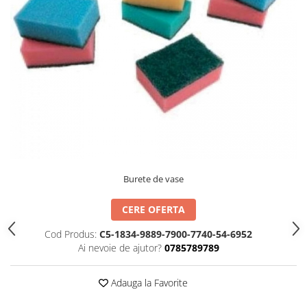
IMPRIMANTA
HARTIE & CARTON COLOR
TIPIZATE & HARTII OPERATIONALE
PLICURI PENTRU CORESPONDENTA,
DOCUMENTE & SPECIALE
ETICHETE AUTOADEZIVE
CUBURI DIN HARTIE & CUBURI
NOTES
CAIETE & BLOCK NOTES-URI
ACCESORII PENTRU BIROU
PERFORATOARE
Burete de vase
CAPSATOARE & DECAPSATOARE
CERE OFERTA
CAPSE & SUPORTURI
TAVITE & SUPORT PENTRU
Cod Produs:
C5-1834-9889-7900-7740-54-6952
DOCUMENTE
Ai nevoie de ajutor?
0785789789
SUPORT ACCESORII PENTRU SCRIS
BANDA ADEZIVA & DISPENCERE
Adauga la Favorite
ADEZIVI