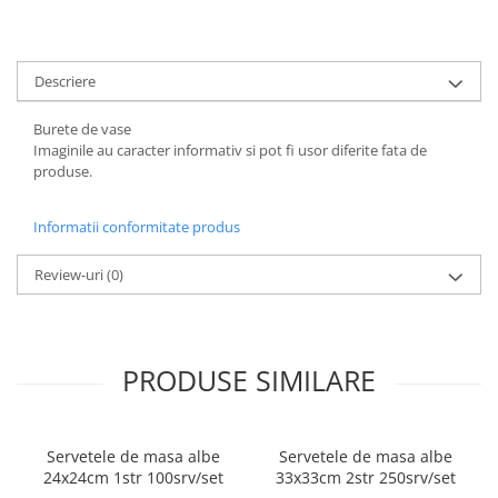
FOARFECI
CUTTERE
ACCESORII PRINDERE
Descriere
TUS/TUSIRE & STAMPILE
INSTRUMENTE DE SCRIS &
Burete de vase
CORECTURA
Imaginile au caracter informativ si pot fi usor diferite fata de
produse.
INSTRUMENTE DE SCRIS DE
CALITATE SUPERIOARA
Informatii conformitate produs
STILOURI - ROLLERE - PIXURI CU
GEL & SET-URI
Review-uri
(0)
PIXURI CU MECANISM
PIXURI FARA MECANISM
MARKERE WHITEBOARD
MARKERE CU VOPSEA
PRODUSE SIMILARE
MARKERE PERMANENTE
MARKERE SPECIALE
Servetele de masa albe
Servetele de masa albe
TEXTMARKERE
24x24cm 1str 100srv/set
33x33cm 2str 250srv/set
CREIOANE MECANICE & REZERVE