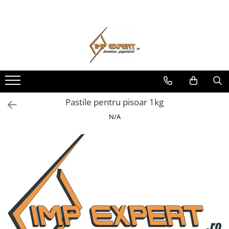
Toate Produsele
BIROTICA & PAPETARIE
ORGANIZARE & ARHIVARE
BIBLIORAFTURI & CAIETE MECANICE
ACCESORII ARHIVARE
Pastile pentru pisoar 1kg
SEPARATOARE
N/A
FILE DE PLASTIC
INDEX AUTOADEZIV
CUTII DE ARHIVARE
DOSARE DIN PLASTIC & CARTON
MAPE DE BIROU
CLIPBOARD-URI
ARTICOLE DIN HARTIE
HARTIE PENTRU COPIATOR SI