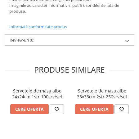
FOARFECI
Imaginile au caracter informativ si pot fi usor diferite fata de
CUTTERE
produse.
ACCESORII PRINDERE
TUS/TUSIRE & STAMPILE
Informatii conformitate produs
INSTRUMENTE DE SCRIS &
Review-uri
(0)
CORECTURA
INSTRUMENTE DE SCRIS DE
CALITATE SUPERIOARA
STILOURI - ROLLERE - PIXURI CU
PRODUSE SIMILARE
GEL & SET-URI
PIXURI CU MECANISM
PIXURI FARA MECANISM
Servetele de masa albe
Servetele de masa albe
MARKERE WHITEBOARD
24x24cm 1str 100srv/set
33x33cm 2str 250srv/set
MARKERE CU VOPSEA
CERE OFERTA
CERE OFERTA
MARKERE PERMANENTE
MARKERE SPECIALE
TEXTMARKERE
CREIOANE MECANICE & REZERVE