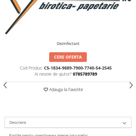
IMPRIMANTA
HARTIE & CARTON COLOR
TIPIZATE & HARTII OPERATIONALE
PLICURI PENTRU CORESPONDENTA,
DOCUMENTE & SPECIALE
ETICHETE AUTOADEZIVE
Dezinfectant
CUBURI DIN HARTIE & CUBURI
NOTES
CERE OFERTA
CAIETE & BLOCK NOTES-URI
ACCESORII PENTRU BIROU
Cod Produs:
C5-1834-9889-7900-7740-54-2545
Ai nevoie de ajutor?
0785789789
PERFORATOARE
CAPSATOARE & DECAPSATOARE
Adauga la Favorite
CAPSE & SUPORTURI
TAVITE & SUPORT PENTRU
DOCUMENTE
SUPORT ACCESORII PENTRU SCRIS
Descriere
BANDA ADEZIVA & DISPENCERE
ADEZIVI
Pastile pentru mentinerea igienei pisoarelor.