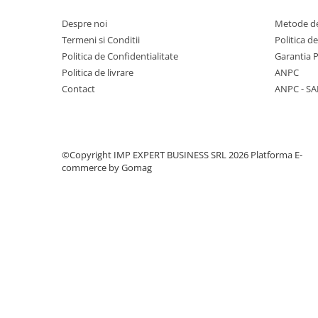
CREIOANE CLASICE & ASCUTITORI
Despre noi
Metode de
INSTRUMENTE PENTRU
Termeni si Conditii
Politica d
CORECTURA
Politica de Confidentialitate
Garantia 
RIGLE
Politica de livrare
ANPC
COMUNICARE & PREZENTARE
Contact
ANPC - SA
FLIPCHART
SISTEME DE AFISARE SI DE
PREZENTARE
TABLE MOBILE
©Copyright IMP EXPERT BUSINESS SRL 2026
Platforma E-
commerce by Gomag
TABLE DE CONFERINTA
VIDEOPROIECTOARE
ECRANE DE PROTECTIE SI
ACCESORII
ACCESORII PENTRU TABLE SI
ECUSOANE
SISTEME INTERACTIVE
TEHNICA DE BIROU
PRODUCTIE PUBLICITARA/AGENDE