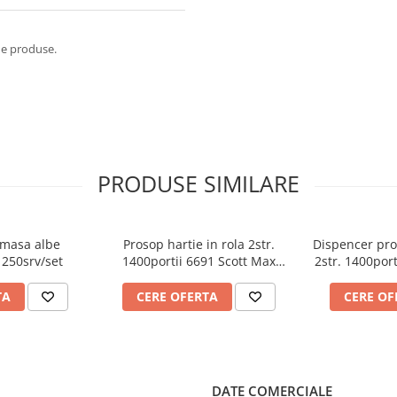
 de produse.
PRODUSE SIMILARE
 masa albe
Prosop hartie in rola 2str.
Dispencer pros
 250srv/set
1400portii 6691 Scott Max
2str. 1400port
Kimberly Clark
Kimbe
TA
CERE OFERTA
CERE OF
DATE COMERCIALE