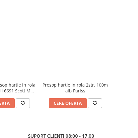
op hartie in rola
Prosop hartie in rola 2str. 100m
Prosop hart
ii 6691 Scott Max
alb Pariss
rly Clark
ERTA
CERE OFERTA
CERE
SUPORT CLIENTI
08:00 - 17.00