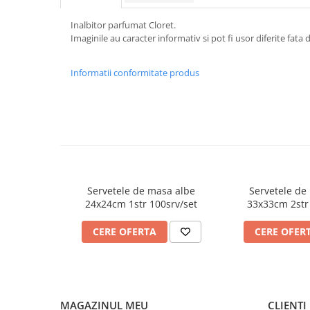
FOARFECI
CUTTERE
Inalbitor parfumat Cloret.
Imaginile au caracter informativ si pot fi usor diferite fata
ACCESORII PRINDERE
TUS/TUSIRE & STAMPILE
Informatii conformitate produs
INSTRUMENTE DE SCRIS &
CORECTURA
INSTRUMENTE DE SCRIS DE
CALITATE SUPERIOARA
STILOURI - ROLLERE - PIXURI CU
GEL & SET-URI
PIXURI CU MECANISM
Servetele de masa albe
Servetele de
PIXURI FARA MECANISM
24x24cm 1str 100srv/set
33x33cm 2str
MARKERE WHITEBOARD
MARKERE CU VOPSEA
CERE OFERTA
CERE OFER
MARKERE PERMANENTE
MARKERE SPECIALE
TEXTMARKERE
CREIOANE MECANICE & REZERVE
MAGAZINUL MEU
CLIENTI