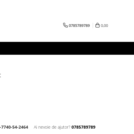
0785789789
0,00
t
-7740-54-2464
Ai nevoie de ajutor?
0785789789