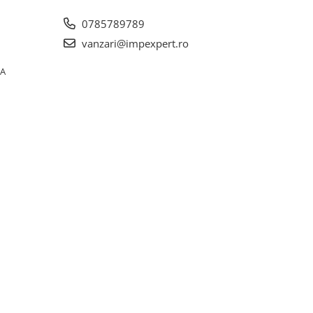
0785789789
vanzari@impexpert.ro
0A