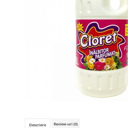
IMPRIMANTA
HARTIE & CARTON COLOR
TIPIZATE & HARTII OPERATIONALE
PLICURI PENTRU CORESPONDENTA,
DOCUMENTE & SPECIALE
ETICHETE AUTOADEZIVE
CUBURI DIN HARTIE & CUBURI
NOTES
CAIETE & BLOCK NOTES-URI
ACCESORII PENTRU BIROU
PERFORATOARE
CAPSATOARE & DECAPSATOARE
CAPSE & SUPORTURI
TAVITE & SUPORT PENTRU
DOCUMENTE
SUPORT ACCESORII PENTRU SCRIS
BANDA ADEZIVA & DISPENCERE
ADEZIVI
Review-uri
(0)
Descriere