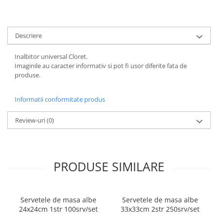
ACCESORII PRINDERE
TUS/TUSIRE & STAMPILE
Descriere
INSTRUMENTE DE SCRIS &
CORECTURA
Inalbitor universal Cloret.
INSTRUMENTE DE SCRIS DE
Imaginile au caracter informativ si pot fi usor diferite fata de
CALITATE SUPERIOARA
produse.
STILOURI - ROLLERE - PIXURI CU
GEL & SET-URI
Informatii conformitate produs
PIXURI CU MECANISM
PIXURI FARA MECANISM
Review-uri
(0)
MARKERE WHITEBOARD
MARKERE CU VOPSEA
MARKERE PERMANENTE
PRODUSE SIMILARE
MARKERE SPECIALE
TEXTMARKERE
CREIOANE MECANICE & REZERVE
Servetele de masa albe
Servetele de masa albe
CREIOANE CLASICE & ASCUTITORI
24x24cm 1str 100srv/set
33x33cm 2str 250srv/set