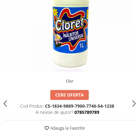
TIPIZATE & HARTII OPERATIONALE
MANUSI NITRIL NEPUDRATE
PLICURI PENTRU CORESPONDENTA,
DOCUMENTE & SPECIALE
ETICHETE AUTOADEZIVE
CUBURI DIN HARTIE & CUBURI
NOTES
CAIETE & BLOCK NOTES-URI
ACCESORII PENTRU BIROU
PERFORATOARE
CAPSATOARE & DECAPSATOARE
Clor
CAPSE & SUPORTURI
TAVITE & SUPORT PENTRU
CERE OFERTA
DOCUMENTE
Cod Produs:
C5-1834-9889-7900-7740-54-1238
SUPORT ACCESORII PENTRU SCRIS
Ai nevoie de ajutor?
0785789789
BANDA ADEZIVA & DISPENCERE
ADEZIVI
Adauga la Favorite
FOARFECI
CUTTERE