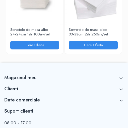
RIGLE
COMUNICARE & PREZENTARE
FLIPCHART
SISTEME DE AFISARE SI DE
Servetele de masa albe
Servetele de masa albe
PREZENTARE
24x24cm 1str 100srv/set
33x33cm 2str 250srv/set
TABLE MOBILE
Cere Oferta
Cere Oferta
TABLE DE CONFERINTA
VIDEOPROIECTOARE
ECRANE DE PROTECTIE SI ACCESORII
ACCESORII PENTRU TABLE SI
ECUSOANE
Magazinul meu
SISTEME INTERACTIVE
Clienti
TEHNICA DE BIROU
Date comerciale
Suport clienti
08:00 - 17.00