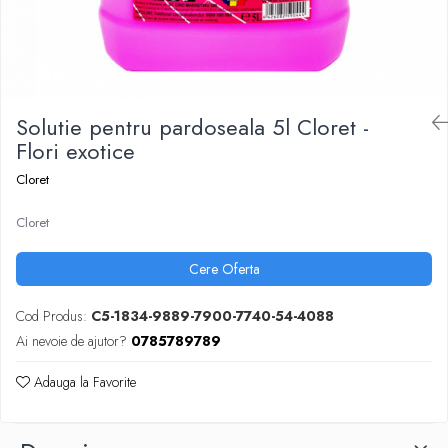
ARTICOLE DIN HARTIE
TIPIZATE & HARTII OPERATIONALE
MANUSI NITRIL NEPUDRATE
PLICURI PENTRU CORESPONDENTA,
DOCUMENTE & SPECIALE
ETICHETE AUTOADEZIVE
CUBURI DIN HARTIE & CUBURI NOTES
Solutie pentru pardoseala 5l Cloret -
CAIETE & BLOCK NOTES-URI
Flori exotice
ACCESORII PENTRU BIROU
Cloret
PERFORATOARE
Cloret
CAPSATOARE & DECAPSATOARE
CAPSE & SUPORTURI
Cere Oferta
TAVITE & SUPORT PENTRU
DOCUMENTE
Cod Produs:
C5-1834-9889-7900-7740-54-4088
SUPORT ACCESORII PENTRU SCRIS
Ai nevoie de ajutor?
0785789789
BANDA ADEZIVA & DISPENCERE
ADEZIVI
Adauga la Favorite
FOARFECI
CUTTERE