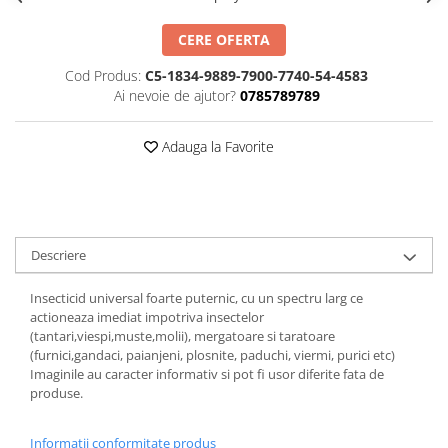
ACCESORII PRINDERE
CERE OFERTA
TUS/TUSIRE & STAMPILE
Cod Produs:
C5-1834-9889-7900-7740-54-4583
INSTRUMENTE DE SCRIS &
Ai nevoie de ajutor?
0785789789
CORECTURA
INSTRUMENTE DE SCRIS DE
Adauga la Favorite
CALITATE SUPERIOARA
STILOURI - ROLLERE - PIXURI CU
GEL & SET-URI
PIXURI CU MECANISM
PIXURI FARA MECANISM
Descriere
MARKERE WHITEBOARD
MARKERE CU VOPSEA
Insecticid universal foarte puternic, cu un spectru larg ce
actioneaza imediat impotriva insectelor
MARKERE PERMANENTE
(tantari,viespi,muste,molii), mergatoare si taratoare
MARKERE SPECIALE
(furnici,gandaci, paianjeni, plosnite, paduchi, viermi, purici etc)
Imaginile au caracter informativ si pot fi usor diferite fata de
TEXTMARKERE
produse.
CREIOANE MECANICE & REZERVE
CREIOANE CLASICE & ASCUTITORI
Informatii conformitate produs