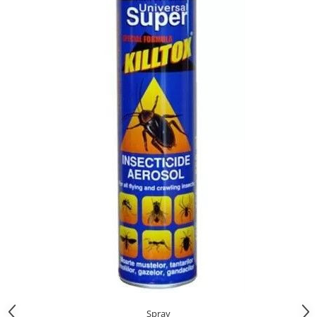
TIPIZATE & HARTII OPERATIONALE
MANUSI NITRIL NEPUDRATE
PLICURI PENTRU CORESPONDENTA,
DOCUMENTE & SPECIALE
ETICHETE AUTOADEZIVE
CUBURI DIN HARTIE & CUBURI
NOTES
CAIETE & BLOCK NOTES-URI
ACCESORII PENTRU BIROU
PERFORATOARE
CAPSATOARE & DECAPSATOARE
CAPSE & SUPORTURI
TAVITE & SUPORT PENTRU
DOCUMENTE
SUPORT ACCESORII PENTRU SCRIS
BANDA ADEZIVA & DISPENCERE
ADEZIVI
FOARFECI
Spray
CUTTERE