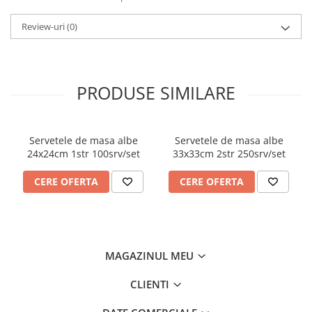
INSTRUMENTE PENTRU
CORECTURA
Review-uri
(0)
RIGLE
COMUNICARE & PREZENTARE
FLIPCHART
PRODUSE SIMILARE
SISTEME DE AFISARE SI DE
PREZENTARE
TABLE MOBILE
Servetele de masa albe
Servetele de masa albe
TABLE DE CONFERINTA
24x24cm 1str 100srv/set
33x33cm 2str 250srv/set
VIDEOPROIECTOARE
ECRANE DE PROTECTIE SI
CERE OFERTA
CERE OFERTA
ACCESORII
ACCESORII PENTRU TABLE SI
ECUSOANE
SISTEME INTERACTIVE
MAGAZINUL MEU
TEHNICA DE BIROU
CLIENTI