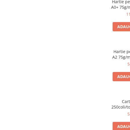
Hartie pe
FOARFECI
A0+ 75g/
CUTTERE
11
ACCESORII PRINDERE
TUS/TUSIRE & STAMPILE
ADAUG
INSTRUMENTE DE SCRIS &
CORECTURA
INSTRUMENTE DE SCRIS DE
Hartie p
CALITATE SUPERIOARA
A2 75g/
STILOURI - ROLLERE - PIXURI CU
5
GEL & SET-URI
PIXURI CU MECANISM
ADAUG
PIXURI FARA MECANISM
MARKERE WHITEBOARD
MARKERE CU VOPSEA
Car
MARKERE PERMANENTE
250coli/t
MARKERE SPECIALE
5
TEXTMARKERE
ADAUG
CREIOANE MECANICE & REZERVE