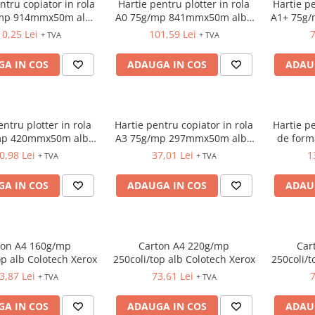
ntru copiator in rola
Hartie pentru plotter in rola
Hartie pe
mp 914mmx50m alba
A0 75g/mp 841mmx50m alba
A1+ 75g
Xerox
Xerox
0,25 Lei
101,59 Lei
7
+ TVA
+ TVA
A IN COS
ADAUGA IN COS
ADAU
entru plotter in rola
Hartie pentru copiator in rola
Hartie pe
mp 420mmx50m alba
A3 75g/mp 297mmx50m alba
de form
Xerox
Xerox
mat HP 
0,98 Lei
37,01 Lei
1
+ TVA
+ TVA
24"
A IN COS
ADAUGA IN COS
ADAU
ton A4 160g/mp
Carton A4 220g/mp
Car
op alb Colotech Xerox
250coli/top alb Colotech Xerox
250coli/t
3,87 Lei
73,61 Lei
7
+ TVA
+ TVA
A IN COS
ADAUGA IN COS
ADAU