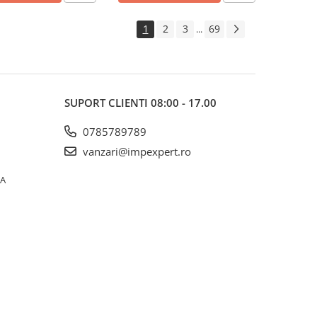
1
2
3
69
...
SUPORT CLIENTI
08:00 - 17.00
0785789789
vanzari@impexpert.ro
0A