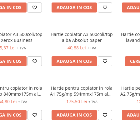
A IN COS
ADAUGA IN COS
ADAU
piator A3 500coli/top
Hartie copiator A3 500coli/top
Hartie co
 Xerox Business
alba Absolut paper
lavan
5,37 Lei
40,88 Lei
+ TVA
+ TVA
A IN COS
ADAUGA IN COS
CER
ntru copiator in rola
Hartie pentru copiator in rola
Hartie pe
p 840mmx175m alba
A1 75g/mp 594mmx175m alba
A2 75g/
Xerox
Xerox
4,80 Lei
175,50 Lei
1
+ TVA
+ TVA
A IN COS
ADAUGA IN COS
ADAU