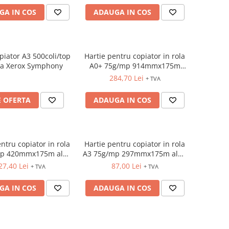
GA IN COS
ADAUGA IN COS
piator A3 500coli/top
Hartie pentru copiator in rola
da Xerox Symphony
A0+ 75g/mp 914mmx175m
alba Xerox
284,70 Lei
+ TVA
E OFERTA
ADAUGA IN COS
ntru copiator in rola
Hartie pentru copiator in rola
mp 420mmx175m alba
A3 75g/mp 297mmx175m alba
Xerox
Xerox
27,40 Lei
87,00 Lei
+ TVA
+ TVA
GA IN COS
ADAUGA IN COS