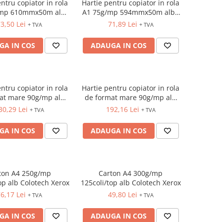
ntru copiator in rola
Hartie pentru copiator in rola
/mp 610mmx50m alba
A1 75g/mp 594mmx50m alba
Xerox
Xerox
3,50 Lei
71,89 Lei
+ TVA
+ TVA
GA IN COS
ADAUGA IN COS
ntru copiator in rola
Hartie pentru copiator in rola
at mare 90g/mp alb
de format mare 90g/mp alb
Bright White C6035A
mat HP Bright White C6036A
30,29 Lei
192,16 Lei
+ TVA
+ TVA
(610mm)x45,7m
36"(914mm)x45,7m
GA IN COS
ADAUGA IN COS
ton A4 250g/mp
Carton A4 300g/mp
op alb Colotech Xerox
125coli/top alb Colotech Xerox
6,17 Lei
49,80 Lei
+ TVA
+ TVA
GA IN COS
ADAUGA IN COS