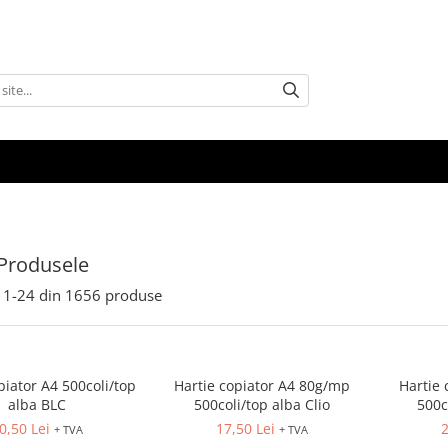
Produsele
1-
24
din
1656
produse
piator A4 500coli/top
Hartie copiator A4 80g/mp
Hartie 
alba BLC
500coli/top alba Clio
500c
0,50 Lei
17,50 Lei
2
+ TVA
+ TVA