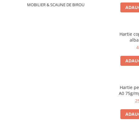
IMPRIMANTA
MOBILIER & SCAUNE DE BIROU
ADAUG
HARTIE & CARTON COLOR
TIPIZATE & HARTII OPERATIONALE
PLICURI PENTRU CORESPONDENTA,
DOCUMENTE & SPECIALE
Hartie co
ETICHETE AUTOADEZIVE
alba
CUBURI DIN HARTIE & CUBURI
4
NOTES
ADAUG
CAIETE & BLOCK NOTES-URI
ACCESORII PENTRU BIROU
PERFORATOARE
CAPSATOARE & DECAPSATOARE
Hartie pe
A0 75g/m
CAPSE & SUPORTURI
25
TAVITE & SUPORT PENTRU
DOCUMENTE
ADAUG
SUPORT ACCESORII PENTRU SCRIS
BANDA ADEZIVA & DISPENCERE
ADEZIVI