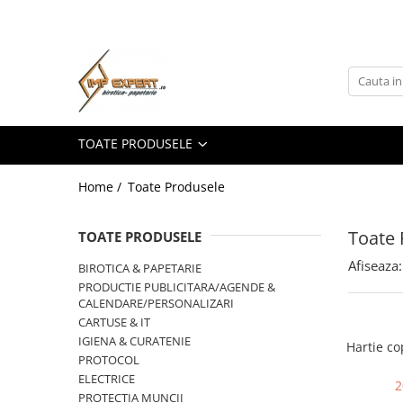
Toate Produsele
BIROTICA & PAPETARIE
ORGANIZARE & ARHIVARE
TOATE PRODUSELE
BIBLIORAFTURI & CAIETE MECANICE
ACCESORII ARHIVARE
Home /
Toate Produsele
SEPARATOARE
FILE DE PLASTIC
Toate 
TOATE PRODUSELE
INDEX AUTOADEZIV
CUTII DE ARHIVARE
Afiseaza:
BIROTICA & PAPETARIE
PRODUCTIE PUBLICITARA/AGENDE &
DOSARE DIN PLASTIC & CARTON
CALENDARE/PERSONALIZARI
MAPE DE BIROU
CARTUSE & IT
CLIPBOARD-URI
IGIENA & CURATENIE
Hartie co
ARTICOLE DIN HARTIE
PROTOCOL
ELECTRICE
2
HARTIE PENTRU COPIATOR SI
PROTECTIA MUNCII