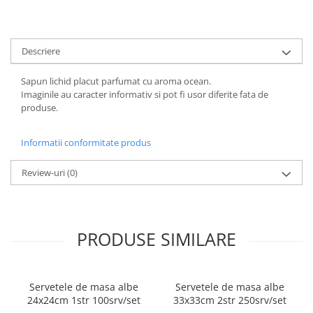
ACCESORII PRINDERE
TUS/TUSIRE & STAMPILE
Descriere
INSTRUMENTE DE SCRIS &
CORECTURA
Sapun lichid placut parfumat cu aroma ocean.
INSTRUMENTE DE SCRIS DE
Imaginile au caracter informativ si pot fi usor diferite fata de
CALITATE SUPERIOARA
produse.
STILOURI - ROLLERE - PIXURI CU
GEL & SET-URI
Informatii conformitate produs
PIXURI CU MECANISM
PIXURI FARA MECANISM
Review-uri
(0)
MARKERE WHITEBOARD
MARKERE CU VOPSEA
MARKERE PERMANENTE
PRODUSE SIMILARE
MARKERE SPECIALE
TEXTMARKERE
CREIOANE MECANICE & REZERVE
Servetele de masa albe
Servetele de masa albe
CREIOANE CLASICE & ASCUTITORI
24x24cm 1str 100srv/set
33x33cm 2str 250srv/set