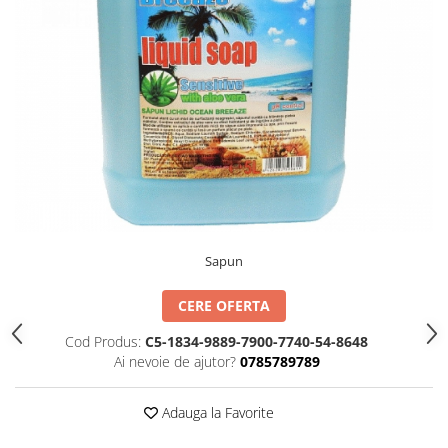
TIPIZATE & HARTII OPERATIONALE
MANUSI NITRIL NEPUDRATE
PLICURI PENTRU CORESPONDENTA,
DOCUMENTE & SPECIALE
ETICHETE AUTOADEZIVE
CUBURI DIN HARTIE & CUBURI
NOTES
CAIETE & BLOCK NOTES-URI
ACCESORII PENTRU BIROU
PERFORATOARE
CAPSATOARE & DECAPSATOARE
Sapun
CAPSE & SUPORTURI
TAVITE & SUPORT PENTRU
CERE OFERTA
DOCUMENTE
Cod Produs:
C5-1834-9889-7900-7740-54-8648
SUPORT ACCESORII PENTRU SCRIS
Ai nevoie de ajutor?
0785789789
BANDA ADEZIVA & DISPENCERE
ADEZIVI
Adauga la Favorite
FOARFECI
CUTTERE