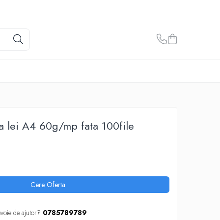
a lei A4 60g/mp fata 100file
Cere Oferta
evoie de ajutor?
0785789789