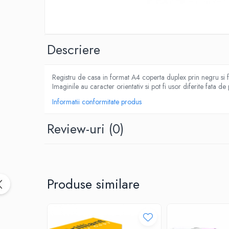
IMPRIMANTA
HARTIE & CARTON COLOR
TIPIZATE & HARTII OPERATIONALE
PLICURI PENTRU CORESPONDENTA,
Descriere
DOCUMENTE & SPECIALE
ETICHETE AUTOADEZIVE
Registru de casa in format A4 coperta duplex prin negru si f
CUBURI DIN HARTIE & CUBURI NOTES
Imaginile au caracter orientativ si pot fi usor diferite fata de
CAIETE & BLOCK NOTES-URI
Informatii conformitate produs
ACCESORII PENTRU BIROU
PERFORATOARE
Review-uri
(0)
CAPSATOARE & DECAPSATOARE
CAPSE & SUPORTURI
TAVITE & SUPORT PENTRU
DOCUMENTE
Produse similare
SUPORT ACCESORII PENTRU SCRIS
BANDA ADEZIVA & DISPENCERE
ADEZIVI
FOARFECI