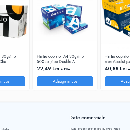
A4 80g/mp
Hartie copiator A4 80g/mp
Hartie copiato
Clio
500coli/top Double A
alba Absolut p
22,49 Lei
40,88 Lei
A
+ TVA
+
n cos
Adauga in cos
Adau
Date comerciale
 Plata
IMP EXPERT BUSINESS SRL