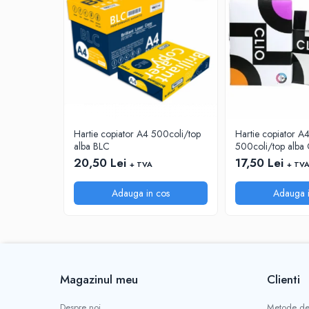
CUTTERE
ACCESORII PRINDERE
TUS/TUSIRE & STAMPILE
INSTRUMENTE DE SCRIS &
CORECTURA
INSTRUMENTE DE SCRIS DE CALITATE
SUPERIOARA
STILOURI - ROLLERE - PIXURI CU GEL &
Hartie copiator A4 500coli/top
Hartie copiator 
SET-URI
alba BLC
500coli/top alba 
20,50 Lei
17,50 Lei
PIXURI CU MECANISM
+ TVA
+ TV
PIXURI FARA MECANISM
Adauga in cos
Adauga i
MARKERE WHITEBOARD
MARKERE CU VOPSEA
MARKERE PERMANENTE
MARKERE SPECIALE
TEXTMARKERE
Magazinul meu
Clienti
CREIOANE MECANICE & REZERVE
CREIOANE CLASICE & ASCUTITORI
Despre noi
Metode de