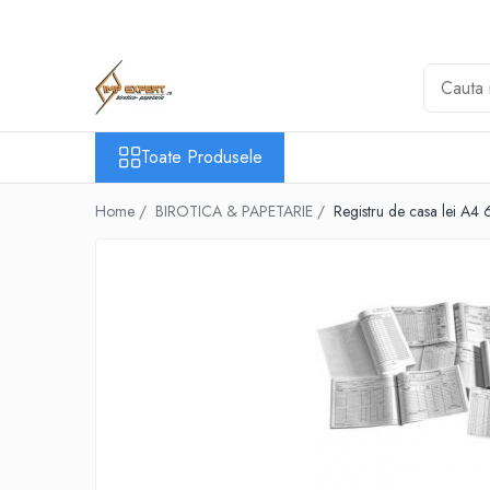
Toate Produsele
BIROTICA & PAPETARIE
ORGANIZARE & ARHIVARE
Toate Produsele
BIBLIORAFTURI & CAIETE MECANICE
ACCESORII ARHIVARE
Home /
BIROTICA & PAPETARIE /
Registru de casa lei A4
SEPARATOARE
FILE DE PLASTIC
INDEX AUTOADEZIV
CUTII DE ARHIVARE
DOSARE DIN PLASTIC & CARTON
MAPE DE BIROU
CLIPBOARD-URI
ARTICOLE DIN HARTIE
HARTIE PENTRU COPIATOR SI