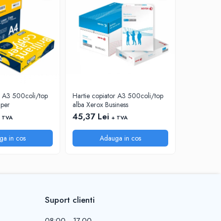
r A3 500coli/top
Hartie copiator A3 500coli/top
Hartie cop
aper
alba Xerox Business
alba Absolu
45,37 Lei
40,88 Le
 TVA
+ TVA
ga in cos
Adauga in cos
A
Suport clienti
08:00 - 17.00