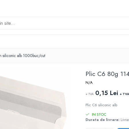
siliconic alb 1000buc/cut
Plic C6 80g 11
N/A
0,15 Lei
+ TVA
+ TV
Plic C6 siliconic alb
IN STOC
Durata de livrare:
Livrar