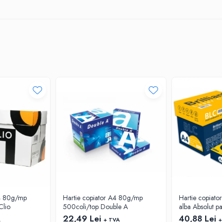
A4 80g/mp
Hartie copiator A4 80g/mp
Hartie copiato
Clio
500coli/top Double A
alba Absolut p
22,49 Lei
40,88 Lei
A
+ TVA
+