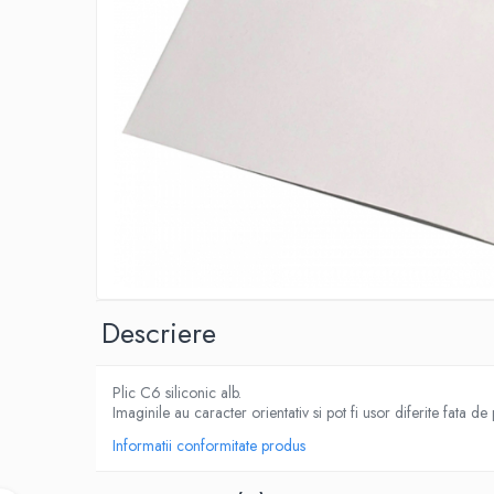
IMPRIMANTA
HARTIE & CARTON COLOR
TIPIZATE & HARTII OPERATIONALE
PLICURI PENTRU CORESPONDENTA,
DOCUMENTE & SPECIALE
ETICHETE AUTOADEZIVE
CUBURI DIN HARTIE & CUBURI NOTES
CAIETE & BLOCK NOTES-URI
ACCESORII PENTRU BIROU
PERFORATOARE
CAPSATOARE & DECAPSATOARE
CAPSE & SUPORTURI
Descriere
TAVITE & SUPORT PENTRU
DOCUMENTE
Plic C6 siliconic alb.
SUPORT ACCESORII PENTRU SCRIS
Imaginile au caracter orientativ si pot fi usor diferite fata de
BANDA ADEZIVA & DISPENCERE
Informatii conformitate produs
ADEZIVI
FOARFECI