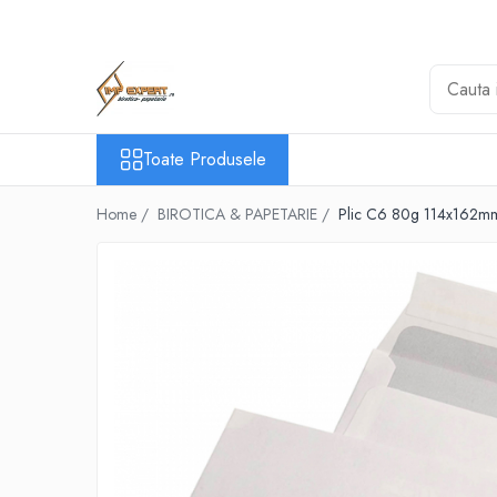
Toate Produsele
BIROTICA & PAPETARIE
ORGANIZARE & ARHIVARE
Toate Produsele
BIBLIORAFTURI & CAIETE MECANICE
ACCESORII ARHIVARE
Home /
BIROTICA & PAPETARIE /
Plic C6 80g 114x162mm 
SEPARATOARE
FILE DE PLASTIC
INDEX AUTOADEZIV
CUTII DE ARHIVARE
DOSARE DIN PLASTIC & CARTON
MAPE DE BIROU
CLIPBOARD-URI
ARTICOLE DIN HARTIE
HARTIE PENTRU COPIATOR SI