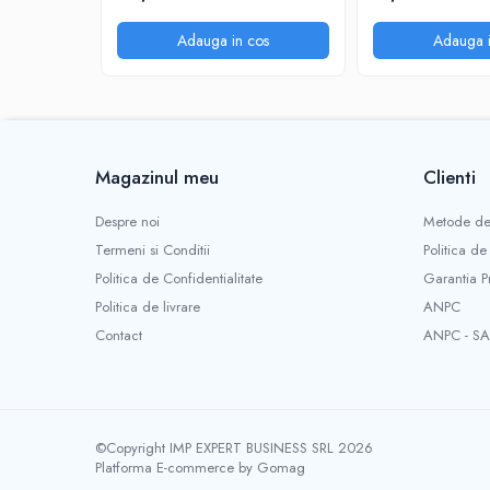
INSTRUMENTE PENTRU CORECTURA
Adauga in cos
Adauga i
RIGLE
COMUNICARE & PREZENTARE
FLIPCHART
SISTEME DE AFISARE SI DE
PREZENTARE
Magazinul meu
Clienti
TABLE MOBILE
TABLE DE CONFERINTA
Despre noi
Metode de
VIDEOPROIECTOARE
Termeni si Conditii
Politica de
ECRANE DE PROTECTIE SI ACCESORII
Politica de Confidentialitate
Garantia P
ACCESORII PENTRU TABLE SI
Politica de livrare
ANPC
ECUSOANE
Contact
ANPC - SA
SISTEME INTERACTIVE
TEHNICA DE BIROU
PRODUCTIE PUBLICITARA/AGENDE &
CALENDARE/PERSONALIZARI
©Copyright IMP EXPERT BUSINESS SRL 2026
Platforma E-commerce by Gomag
AGENDE DATATE & NEDATATE