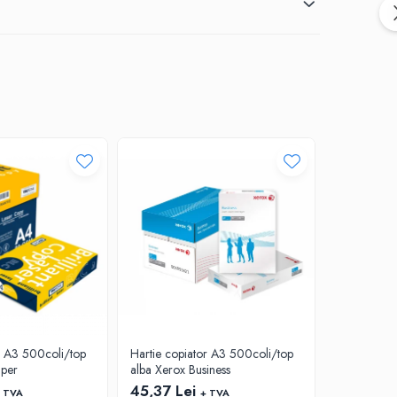
r A3 500coli/top
Hartie copiator A3 500coli/top
Hartie cop
aper
alba Xerox Business
alba Absolu
45,37 Lei
40,88 Le
 TVA
+ TVA