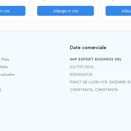
n cos
Adauga in cos
Adau
Date comerciale
 Plata
IMP EXPERT BUSINESS SRL
 Retur
J13/707/2012
roduselor
RO30024753
PUNCT DE LUCRU STR. RAZOARE 8
L
CONSTANTA, CONSTANTA