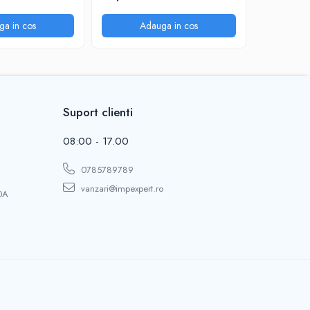
ga in cos
Adauga in cos
A
Suport clienti
08:00 - 17.00
0785789789
vanzari@impexpert.ro
0A