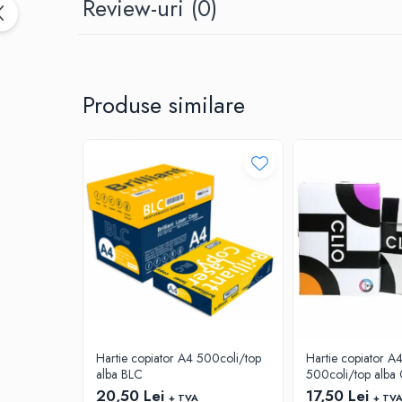
Review-uri
(0)
CUTTERE
ACCESORII PRINDERE
TUS/TUSIRE & STAMPILE
INSTRUMENTE DE SCRIS &
Produse similare
CORECTURA
INSTRUMENTE DE SCRIS DE CALITATE
SUPERIOARA
STILOURI - ROLLERE - PIXURI CU GEL &
SET-URI
PIXURI CU MECANISM
PIXURI FARA MECANISM
MARKERE WHITEBOARD
MARKERE CU VOPSEA
MARKERE PERMANENTE
MARKERE SPECIALE
TEXTMARKERE
Hartie copiator A4 500coli/top
Hartie copiator 
alba BLC
500coli/top alba 
CREIOANE MECANICE & REZERVE
20,50 Lei
17,50 Lei
CREIOANE CLASICE & ASCUTITORI
+ TVA
+ TV