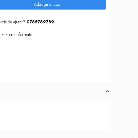
Adauga in cos
voie de ajutor?
0785789789
Cere informatii