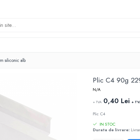
siliconic alb
Plic C4 90g 22
N/A
0,40 Lei
+ TVA
+ TV
Plic C4
IN STOC
Durata de livrare:
Livrar