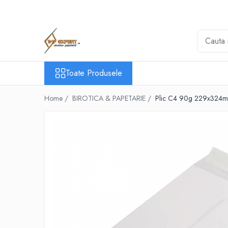
Toate Produsele
BIROTICA & PAPETARIE
ORGANIZARE & ARHIVARE
Toate Produsele
BIBLIORAFTURI & CAIETE MECANICE
ACCESORII ARHIVARE
Home /
BIROTICA & PAPETARIE /
Plic C4 90g 229x324mm 
SEPARATOARE
FILE DE PLASTIC
INDEX AUTOADEZIV
CUTII DE ARHIVARE
DOSARE DIN PLASTIC & CARTON
MAPE DE BIROU
CLIPBOARD-URI
ARTICOLE DIN HARTIE
HARTIE PENTRU COPIATOR SI