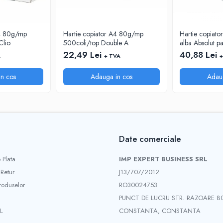
A4 80g/mp
Hartie copiator A4 80g/mp
Hartie copiato
Clio
500coli/top Double A
alba Absolut p
22,49 Lei
40,88 Lei
A
+ TVA
+
n cos
Adauga in cos
Adau
Date comerciale
 Plata
IMP EXPERT BUSINESS SRL
 Retur
J13/707/2012
roduselor
RO30024753
PUNCT DE LUCRU STR. RAZOARE 8
L
CONSTANTA, CONSTANTA