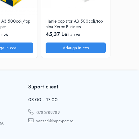
r A3 500coli/top
Hartie copiator A3 500coli/top
Hartie cop
aper
alba Xerox Business
alba Absolu
45,37 Lei
40,88 Le
 TVA
+ TVA
ga in cos
Adauga in cos
A
Suport clienti
08:00 - 17.00
0785789789
vanzari@impexpert.ro
0A