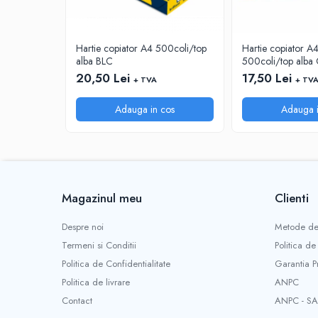
INSTRUMENTE PENTRU CORECTURA
RIGLE
Hartie copiator A4 500coli/top
Hartie copiator 
COMUNICARE & PREZENTARE
alba BLC
500coli/top alba 
FLIPCHART
20,50 Lei
17,50 Lei
+ TVA
+ TV
SISTEME DE AFISARE SI DE
PREZENTARE
Adauga in cos
Adauga i
TABLE MOBILE
TABLE DE CONFERINTA
VIDEOPROIECTOARE
ECRANE DE PROTECTIE SI ACCESORII
Magazinul meu
Clienti
ACCESORII PENTRU TABLE SI
ECUSOANE
Despre noi
Metode de
SISTEME INTERACTIVE
Termeni si Conditii
Politica de
TEHNICA DE BIROU
Politica de Confidentialitate
Garantia P
PRODUCTIE PUBLICITARA/AGENDE &
Politica de livrare
ANPC
CALENDARE/PERSONALIZARI
Contact
ANPC - SA
AGENDE DATATE & NEDATATE