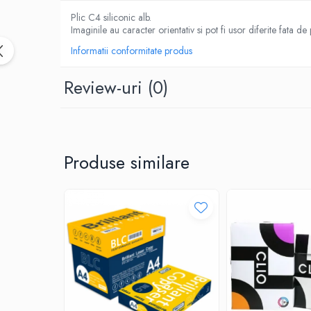
CUTTERE
Plic C4 siliconic alb.
ACCESORII PRINDERE
Imaginile au caracter orientativ si pot fi usor diferite fata de
TUS/TUSIRE & STAMPILE
Informatii conformitate produs
INSTRUMENTE DE SCRIS &
CORECTURA
Review-uri
(0)
INSTRUMENTE DE SCRIS DE CALITATE
SUPERIOARA
STILOURI - ROLLERE - PIXURI CU GEL &
SET-URI
Produse similare
PIXURI CU MECANISM
PIXURI FARA MECANISM
MARKERE WHITEBOARD
MARKERE CU VOPSEA
MARKERE PERMANENTE
MARKERE SPECIALE
TEXTMARKERE
CREIOANE MECANICE & REZERVE
CREIOANE CLASICE & ASCUTITORI