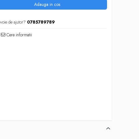
Adauga in cos
evoie de ajutor?
0785789789
Cere informatii