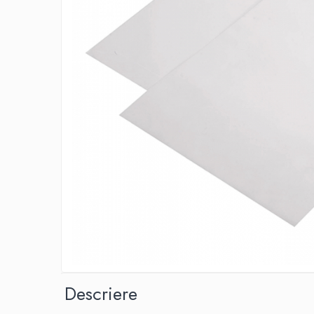
IMPRIMANTA
HARTIE & CARTON COLOR
TIPIZATE & HARTII OPERATIONALE
PLICURI PENTRU CORESPONDENTA,
DOCUMENTE & SPECIALE
ETICHETE AUTOADEZIVE
CUBURI DIN HARTIE & CUBURI NOTES
CAIETE & BLOCK NOTES-URI
ACCESORII PENTRU BIROU
PERFORATOARE
CAPSATOARE & DECAPSATOARE
CAPSE & SUPORTURI
TAVITE & SUPORT PENTRU
DOCUMENTE
SUPORT ACCESORII PENTRU SCRIS
BANDA ADEZIVA & DISPENCERE
Descriere
ADEZIVI
FOARFECI