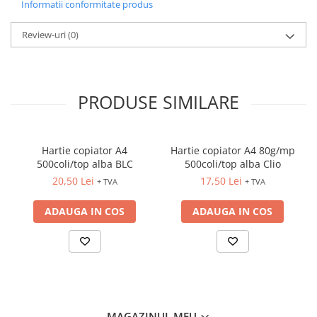
Informatii conformitate produs
ACCESORII PRINDERE
Review-uri
(0)
TUS/TUSIRE & STAMPILE
INSTRUMENTE DE SCRIS &
CORECTURA
INSTRUMENTE DE SCRIS DE
PRODUSE SIMILARE
CALITATE SUPERIOARA
STILOURI - ROLLERE - PIXURI CU
GEL & SET-URI
Hartie copiator A4
Hartie copiator A4 80g/mp
PIXURI CU MECANISM
500coli/top alba BLC
500coli/top alba Clio
PIXURI FARA MECANISM
20,50 Lei
17,50 Lei
+ TVA
+ TVA
MARKERE WHITEBOARD
MARKERE CU VOPSEA
ADAUGA IN COS
ADAUGA IN COS
MARKERE PERMANENTE
MARKERE SPECIALE
TEXTMARKERE
CREIOANE MECANICE & REZERVE
CREIOANE CLASICE & ASCUTITORI
MAGAZINUL MEU