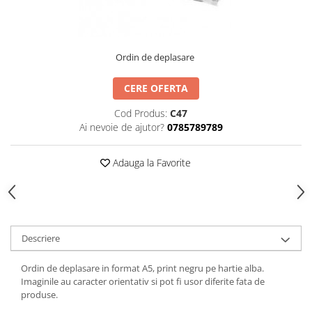
TIPIZATE & HARTII OPERATIONALE
MANUSI NITRIL NEPUDRATE
PLICURI PENTRU CORESPONDENTA,
DOCUMENTE & SPECIALE
Ordin de deplasare
ETICHETE AUTOADEZIVE
CUBURI DIN HARTIE & CUBURI
CERE OFERTA
NOTES
CAIETE & BLOCK NOTES-URI
Cod Produs:
C47
Ai nevoie de ajutor?
0785789789
ACCESORII PENTRU BIROU
PERFORATOARE
Adauga la Favorite
CAPSATOARE & DECAPSATOARE
CAPSE & SUPORTURI
TAVITE & SUPORT PENTRU
DOCUMENTE
SUPORT ACCESORII PENTRU SCRIS
Descriere
BANDA ADEZIVA & DISPENCERE
Ordin de deplasare in format A5, print negru pe hartie alba.
ADEZIVI
Imaginile au caracter orientativ si pot fi usor diferite fata de
FOARFECI
produse.
CUTTERE