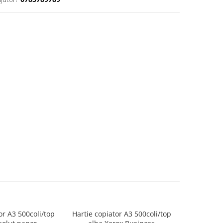
or A3 500coli/top
Hartie copiator A3 500coli/top
Hartie cop