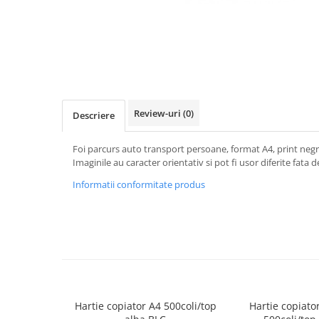
IMPRIMANTA
HARTIE & CARTON COLOR
TIPIZATE & HARTII OPERATIONALE
PLICURI PENTRU CORESPONDENTA,
DOCUMENTE & SPECIALE
ETICHETE AUTOADEZIVE
CUBURI DIN HARTIE & CUBURI
Review-uri
(0)
Descriere
NOTES
CAIETE & BLOCK NOTES-URI
Foi parcurs auto transport persoane, format A4, print negru
ACCESORII PENTRU BIROU
Imaginile au caracter orientativ si pot fi usor diferite fata 
PERFORATOARE
Informatii conformitate produs
CAPSATOARE & DECAPSATOARE
CAPSE & SUPORTURI
TAVITE & SUPORT PENTRU
DOCUMENTE
SUPORT ACCESORII PENTRU SCRIS
BANDA ADEZIVA & DISPENCERE
Hartie copiator A4 500coli/top
Hartie copiat
ADEZIVI