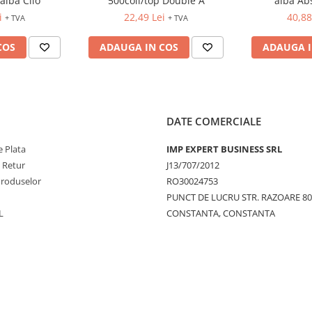
alba Clio
500coli/top Double A
alba Ab
i
22,49 Lei
40,88
+ TVA
+ TVA
COS
ADAUGA IN COS
ADAUGA I
DATE COMERCIALE
 Plata
IMP EXPERT BUSINESS SRL
e Retur
J13/707/2012
Produselor
RO30024753
PUNCT DE LUCRU STR. RAZOARE 8
L
CONSTANTA, CONSTANTA