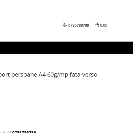
0785789789
0,00
sport persoane A4 60g/mp fata-verso
ajutor?
0785789789