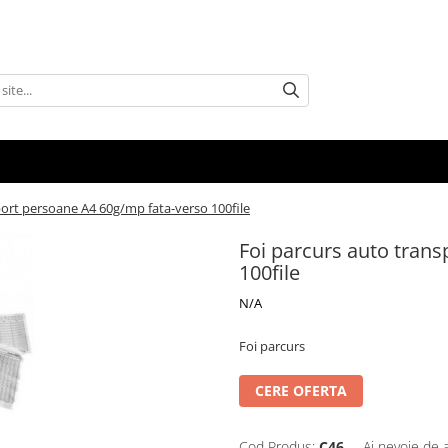
port persoane A4 60g/mp fata-verso 100file
Foi parcurs auto tran
100file
N/A
Foi parcurs
CERE OFERTA
Cod Produs:
C46
Ai nevoie de 