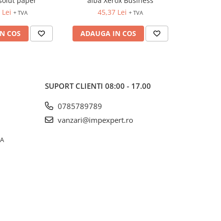
solut paper
alba Xerox Business
alba
 Lei
45,37 Lei
40
+ TVA
+ TVA
N COS
ADAUGA IN COS
ADAUG
SUPORT CLIENTI
08:00 - 17.00
0785789789
vanzari@impexpert.ro
0A