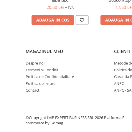
alba BLC
500coli/top 
FOARFECI
20,50 Lei
17,50 Le
+ TVA
CUTTERE
ACCESORII PRINDERE
ADAUGA IN COS
ADAUGA IN 
TUS/TUSIRE & STAMPILE
INSTRUMENTE DE SCRIS &
CORECTURA
INSTRUMENTE DE SCRIS DE
MAGAZINUL MEU
CLIENTI
CALITATE SUPERIOARA
STILOURI - ROLLERE - PIXURI CU
Despre noi
Metode de
GEL & SET-URI
Termeni si Conditii
Politica d
PIXURI CU MECANISM
Politica de Confidentialitate
Garantia 
PIXURI FARA MECANISM
Politica de livrare
ANPC
Contact
ANPC - SA
MARKERE WHITEBOARD
MARKERE CU VOPSEA
MARKERE PERMANENTE
MARKERE SPECIALE
©Copyright IMP EXPERT BUSINESS SRL 2026
Platforma E-
TEXTMARKERE
commerce by Gomag
CREIOANE MECANICE & REZERVE