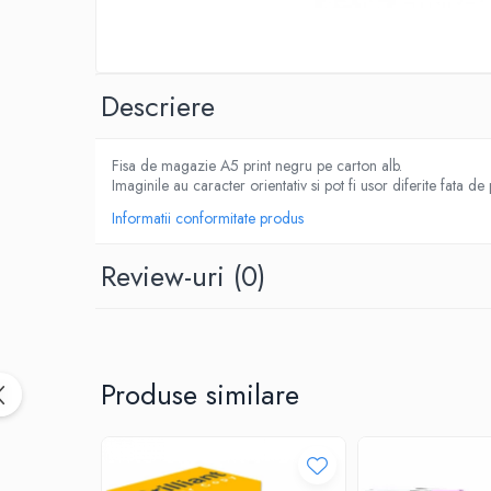
IMPRIMANTA
HARTIE & CARTON COLOR
TIPIZATE & HARTII OPERATIONALE
PLICURI PENTRU CORESPONDENTA,
Descriere
DOCUMENTE & SPECIALE
ETICHETE AUTOADEZIVE
Fisa de magazie A5 print negru pe carton alb.
CUBURI DIN HARTIE & CUBURI NOTES
Imaginile au caracter orientativ si pot fi usor diferite fata de
CAIETE & BLOCK NOTES-URI
Informatii conformitate produs
ACCESORII PENTRU BIROU
PERFORATOARE
Review-uri
(0)
CAPSATOARE & DECAPSATOARE
CAPSE & SUPORTURI
TAVITE & SUPORT PENTRU
DOCUMENTE
Produse similare
SUPORT ACCESORII PENTRU SCRIS
BANDA ADEZIVA & DISPENCERE
ADEZIVI
FOARFECI