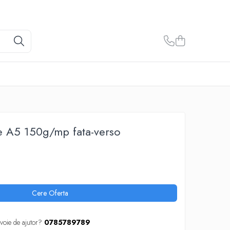
e A5 150g/mp fata-verso
Cere Oferta
voie de ajutor?
0785789789