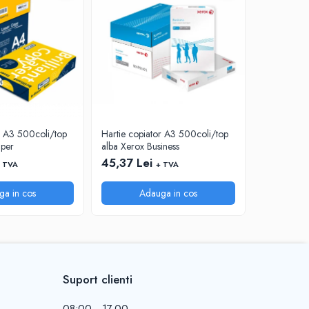
r A3 500coli/top
Hartie copiator A3 500coli/top
Hartie cop
aper
alba Xerox Business
alba Absolu
45,37 Lei
40,88 Le
 TVA
+ TVA
ga in cos
Adauga in cos
A
Suport clienti
08:00 - 17.00