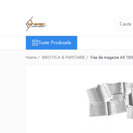
Toate Produsele
BIROTICA & PAPETARIE
ORGANIZARE & ARHIVARE
Toate Produsele
BIBLIORAFTURI & CAIETE MECANICE
ACCESORII ARHIVARE
Home /
BIROTICA & PAPETARIE /
Fisa de magazie A5 150
SEPARATOARE
FILE DE PLASTIC
INDEX AUTOADEZIV
CUTII DE ARHIVARE
DOSARE DIN PLASTIC & CARTON
MAPE DE BIROU
CLIPBOARD-URI
ARTICOLE DIN HARTIE
HARTIE PENTRU COPIATOR SI