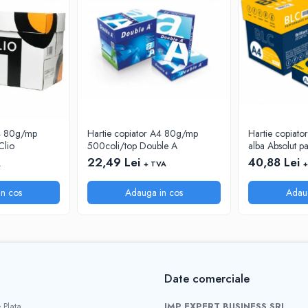
A4 80g/mp
Hartie copiator A4 80g/mp
Hartie copiato
Clio
500coli/top Double A
alba Absolut p
22,49 Lei
40,88 Lei
A
+ TVA
+
n cos
Adauga in cos
Adau
Date comerciale
 Plata
IMP EXPERT BUSINESS SRL