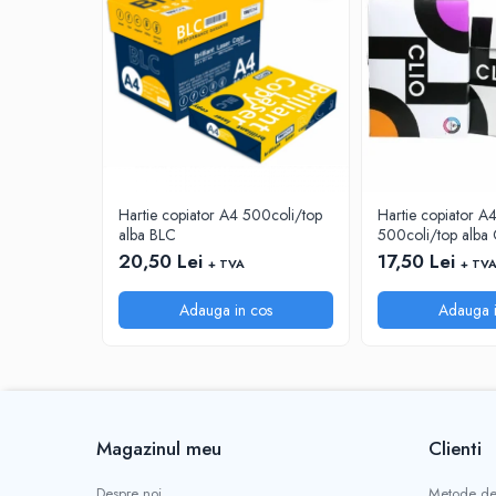
CUTTERE
ACCESORII PRINDERE
TUS/TUSIRE & STAMPILE
INSTRUMENTE DE SCRIS &
CORECTURA
INSTRUMENTE DE SCRIS DE CALITATE
SUPERIOARA
STILOURI - ROLLERE - PIXURI CU GEL &
Hartie copiator A4 500coli/top
Hartie copiator 
SET-URI
alba BLC
500coli/top alba 
20,50 Lei
17,50 Lei
PIXURI CU MECANISM
+ TVA
+ TV
PIXURI FARA MECANISM
Adauga in cos
Adauga i
MARKERE WHITEBOARD
MARKERE CU VOPSEA
MARKERE PERMANENTE
MARKERE SPECIALE
TEXTMARKERE
Magazinul meu
Clienti
CREIOANE MECANICE & REZERVE
CREIOANE CLASICE & ASCUTITORI
Despre noi
Metode de