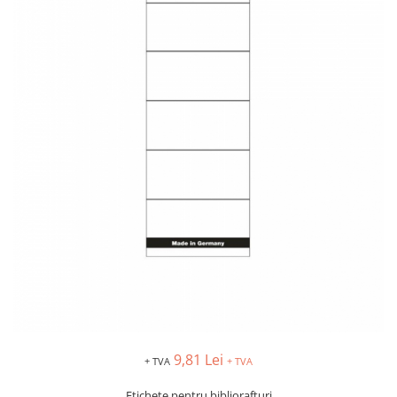
TIPIZATE & HARTII OPERATIONALE
MANUSI NITRIL NEPUDRATE
PLICURI PENTRU CORESPONDENTA,
DOCUMENTE & SPECIALE
ETICHETE AUTOADEZIVE
CUBURI DIN HARTIE & CUBURI
NOTES
CAIETE & BLOCK NOTES-URI
ACCESORII PENTRU BIROU
PERFORATOARE
CAPSATOARE & DECAPSATOARE
CAPSE & SUPORTURI
TAVITE & SUPORT PENTRU
DOCUMENTE
SUPORT ACCESORII PENTRU SCRIS
BANDA ADEZIVA & DISPENCERE
ADEZIVI
9,81 Lei
+ TVA
+ TVA
FOARFECI
Etichete pentru bibliorafturi
CUTTERE