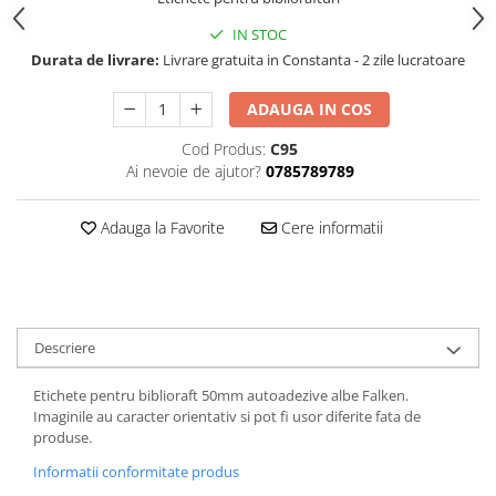
ACCESORII PRINDERE
IN STOC
TUS/TUSIRE & STAMPILE
Durata de livrare:
Livrare gratuita in Constanta - 2 zile lucratoare
INSTRUMENTE DE SCRIS &
CORECTURA
ADAUGA IN COS
INSTRUMENTE DE SCRIS DE
Cod Produs:
C95
CALITATE SUPERIOARA
Ai nevoie de ajutor?
0785789789
STILOURI - ROLLERE - PIXURI CU
GEL & SET-URI
Adauga la Favorite
Cere informatii
PIXURI CU MECANISM
PIXURI FARA MECANISM
MARKERE WHITEBOARD
MARKERE CU VOPSEA
Descriere
MARKERE PERMANENTE
MARKERE SPECIALE
Etichete pentru biblioraft 50mm autoadezive albe Falken.
TEXTMARKERE
Imaginile au caracter orientativ si pot fi usor diferite fata de
produse.
CREIOANE MECANICE & REZERVE
Informatii conformitate produs
CREIOANE CLASICE & ASCUTITORI