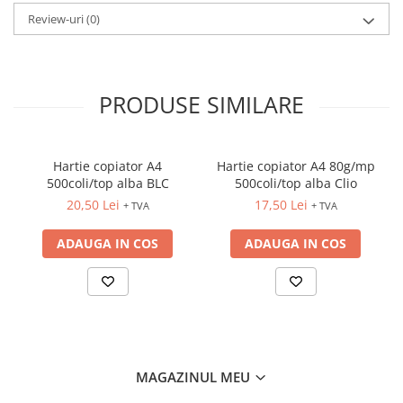
INSTRUMENTE PENTRU
Review-uri
(0)
CORECTURA
RIGLE
COMUNICARE & PREZENTARE
PRODUSE SIMILARE
FLIPCHART
SISTEME DE AFISARE SI DE
PREZENTARE
TABLE MOBILE
Hartie copiator A4
Hartie copiator A4 80g/mp
500coli/top alba BLC
500coli/top alba Clio
TABLE DE CONFERINTA
20,50 Lei
17,50 Lei
+ TVA
+ TVA
VIDEOPROIECTOARE
ECRANE DE PROTECTIE SI
ADAUGA IN COS
ADAUGA IN COS
ACCESORII
ACCESORII PENTRU TABLE SI
ECUSOANE
SISTEME INTERACTIVE
TEHNICA DE BIROU
MAGAZINUL MEU