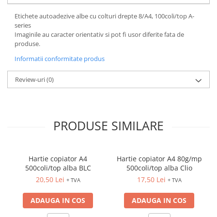
ACCESORII PRINDERE
Etichete autoadezive albe cu colturi drepte 8/A4, 100coli/top A-
TUS/TUSIRE & STAMPILE
series
Imaginile au caracter orientativ si pot fi usor diferite fata de
INSTRUMENTE DE SCRIS &
produse.
CORECTURA
Informatii conformitate produs
INSTRUMENTE DE SCRIS DE
CALITATE SUPERIOARA
Review-uri
(0)
STILOURI - ROLLERE - PIXURI CU
GEL & SET-URI
PIXURI CU MECANISM
PIXURI FARA MECANISM
PRODUSE SIMILARE
MARKERE WHITEBOARD
MARKERE CU VOPSEA
MARKERE PERMANENTE
Hartie copiator A4
Hartie copiator A4 80g/mp
500coli/top alba BLC
500coli/top alba Clio
MARKERE SPECIALE
20,50 Lei
17,50 Lei
+ TVA
+ TVA
TEXTMARKERE
CREIOANE MECANICE & REZERVE
ADAUGA IN COS
ADAUGA IN COS
CREIOANE CLASICE & ASCUTITORI