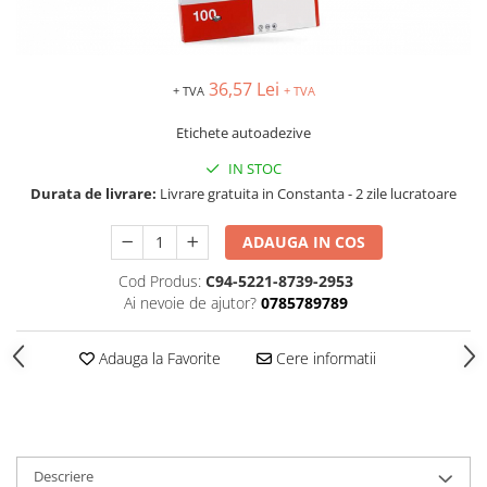
TIPIZATE & HARTII OPERATIONALE
MANUSI NITRIL NEPUDRATE
PLICURI PENTRU CORESPONDENTA,
DOCUMENTE & SPECIALE
36,57 Lei
+ TVA
+ TVA
ETICHETE AUTOADEZIVE
CUBURI DIN HARTIE & CUBURI
Etichete autoadezive
NOTES
IN STOC
CAIETE & BLOCK NOTES-URI
Durata de livrare:
Livrare gratuita in Constanta - 2 zile lucratoare
ACCESORII PENTRU BIROU
PERFORATOARE
ADAUGA IN COS
CAPSATOARE & DECAPSATOARE
Cod Produs:
C94-5221-8739-2953
CAPSE & SUPORTURI
Ai nevoie de ajutor?
0785789789
TAVITE & SUPORT PENTRU
DOCUMENTE
Adauga la Favorite
Cere informatii
SUPORT ACCESORII PENTRU SCRIS
BANDA ADEZIVA & DISPENCERE
ADEZIVI
FOARFECI
Descriere
CUTTERE