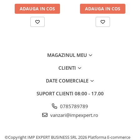
INSTRUMENTE PENTRU
CORECTURA
ADAUGA IN COS
ADAUGA IN COS
RIGLE
COMUNICARE & PREZENTARE
FLIPCHART
SISTEME DE AFISARE SI DE
PREZENTARE
MAGAZINUL MEU
TABLE MOBILE
TABLE DE CONFERINTA
CLIENTI
VIDEOPROIECTOARE
DATE COMERCIALE
ECRANE DE PROTECTIE SI
ACCESORII
SUPORT CLIENTI
08:00 - 17.00
ACCESORII PENTRU TABLE SI
ECUSOANE
0785789789
SISTEME INTERACTIVE
vanzari@impexpert.ro
TEHNICA DE BIROU
©Copyright IMP EXPERT BUSINESS SRL 2026
Platforma E-commerce