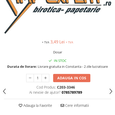
TIPIZATE & HARTII OPERATIONALE
MANUSI NITRIL NEPUDRATE
PLICURI PENTRU CORESPONDENTA,
DOCUMENTE & SPECIALE
ETICHETE AUTOADEZIVE
CUBURI DIN HARTIE & CUBURI
NOTES
CAIETE & BLOCK NOTES-URI
3,49 Lei
+ TVA
+ TVA
ACCESORII PENTRU BIROU
Dosar
PERFORATOARE
IN STOC
CAPSATOARE & DECAPSATOARE
Durata de livrare:
Livrare gratuita in Constanta - 2 zile lucratoare
CAPSE & SUPORTURI
TAVITE & SUPORT PENTRU
ADAUGA IN COS
DOCUMENTE
Cod Produs:
C203-3346
SUPORT ACCESORII PENTRU SCRIS
Ai nevoie de ajutor?
0785789789
BANDA ADEZIVA & DISPENCERE
ADEZIVI
Adauga la Favorite
Cere informatii
FOARFECI
CUTTERE