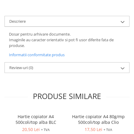
ACCESORII PRINDERE
TUS/TUSIRE & STAMPILE
Descriere
INSTRUMENTE DE SCRIS &
CORECTURA
Dosar pentru arhivare documente.
INSTRUMENTE DE SCRIS DE
Imaginile au caracter orientativ si pot fi usor diferite fata de
CALITATE SUPERIOARA
produse.
STILOURI - ROLLERE - PIXURI CU
Informatii conformitate produs
GEL & SET-URI
PIXURI CU MECANISM
Review-uri
(0)
PIXURI FARA MECANISM
MARKERE WHITEBOARD
MARKERE CU VOPSEA
PRODUSE SIMILARE
MARKERE PERMANENTE
MARKERE SPECIALE
TEXTMARKERE
Hartie copiator A4
Hartie copiator A4 80g/mp
CREIOANE MECANICE & REZERVE
500coli/top alba BLC
500coli/top alba Clio
CREIOANE CLASICE & ASCUTITORI
20,50 Lei
17,50 Lei
+ TVA
+ TVA