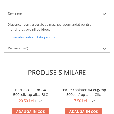
FOARFECI
CUTTERE
Descriere
ACCESORII PRINDERE
TUS/TUSIRE & STAMPILE
Dispencer pentru agrafe cu magnet recomandat pentru
INSTRUMENTE DE SCRIS &
mentinerea ordinii pe birou.
CORECTURA
Informatii conformitate produs
INSTRUMENTE DE SCRIS DE
CALITATE SUPERIOARA
Review-uri
(0)
STILOURI - ROLLERE - PIXURI CU
GEL & SET-URI
PIXURI CU MECANISM
PRODUSE SIMILARE
PIXURI FARA MECANISM
MARKERE WHITEBOARD
MARKERE CU VOPSEA
Hartie copiator A4
Hartie copiator A4 80g/mp
MARKERE PERMANENTE
500coli/top alba BLC
500coli/top alba Clio
MARKERE SPECIALE
20,50 Lei
17,50 Lei
+ TVA
+ TVA
TEXTMARKERE
CREIOANE MECANICE & REZERVE
ADAUGA IN COS
ADAUGA IN COS