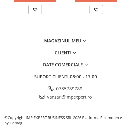
CREIOANE CLASICE & ASCUTITORI
INSTRUMENTE PENTRU
CORECTURA
RIGLE
COMUNICARE & PREZENTARE
MAGAZINUL MEU
FLIPCHART
SISTEME DE AFISARE SI DE
CLIENTI
PREZENTARE
TABLE MOBILE
DATE COMERCIALE
TABLE DE CONFERINTA
SUPORT CLIENTI
08:00 - 17.00
VIDEOPROIECTOARE
ECRANE DE PROTECTIE SI
0785789789
ACCESORII
vanzari@impexpert.ro
ACCESORII PENTRU TABLE SI
ECUSOANE
SISTEME INTERACTIVE
©Copyright IMP EXPERT BUSINESS SRL 2026
Platforma E-commerce
TEHNICA DE BIROU
by Gomag
PRODUCTIE PUBLICITARA/AGENDE