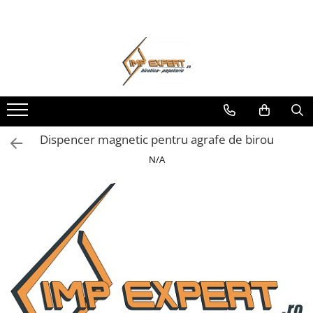
Toate Produsele
BIROTICA & PAPETARIE
ORGANIZARE & ARHIVARE
BIBLIORAFTURI & CAIETE MECANICE
ACCESORII ARHIVARE
Dispencer magnetic pentru agrafe de birou
SEPARATOARE
N/A
FILE DE PLASTIC
INDEX AUTOADEZIV
CUTII DE ARHIVARE
DOSARE DIN PLASTIC & CARTON
MAPE DE BIROU
CLIPBOARD-URI
ARTICOLE DIN HARTIE
HARTIE PENTRU COPIATOR SI