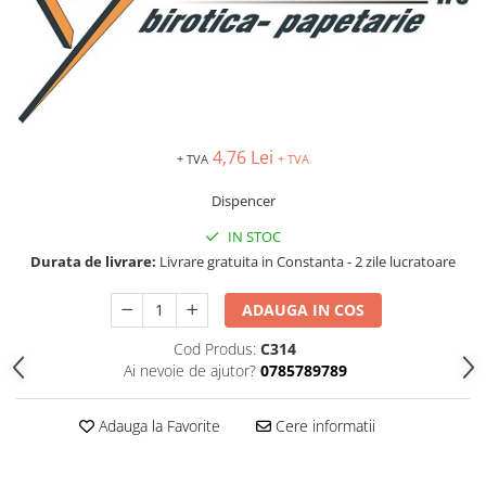
IMPRIMANTA
HARTIE & CARTON COLOR
TIPIZATE & HARTII OPERATIONALE
PLICURI PENTRU CORESPONDENTA,
DOCUMENTE & SPECIALE
ETICHETE AUTOADEZIVE
4,76 Lei
+ TVA
+ TVA
CUBURI DIN HARTIE & CUBURI
NOTES
Dispencer
CAIETE & BLOCK NOTES-URI
IN STOC
ACCESORII PENTRU BIROU
Durata de livrare:
Livrare gratuita in Constanta - 2 zile lucratoare
PERFORATOARE
CAPSATOARE & DECAPSATOARE
ADAUGA IN COS
CAPSE & SUPORTURI
Cod Produs:
C314
TAVITE & SUPORT PENTRU
Ai nevoie de ajutor?
0785789789
DOCUMENTE
SUPORT ACCESORII PENTRU SCRIS
Adauga la Favorite
Cere informatii
BANDA ADEZIVA & DISPENCERE
ADEZIVI