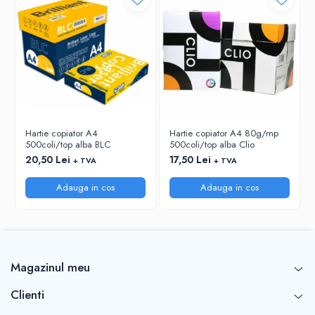
RIGLE
COMUNICARE & PREZENTARE
FLIPCHART
SISTEME DE AFISARE SI DE
PREZENTARE
TABLE MOBILE
TABLE DE CONFERINTA
Hartie copiator A4
Hartie copiator A4 80g/mp
VIDEOPROIECTOARE
500coli/top alba BLC
500coli/top alba Clio
ECRANE DE PROTECTIE SI ACCESORII
20,50 Lei
17,50 Lei
+ TVA
+ TVA
ACCESORII PENTRU TABLE SI
ECUSOANE
Adauga in cos
Adauga in cos
SISTEME INTERACTIVE
TEHNICA DE BIROU
Magazinul meu
Clienti