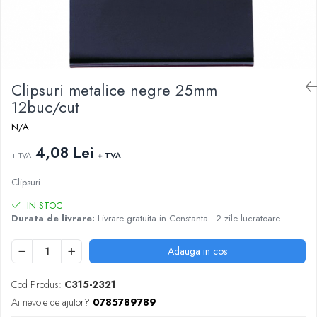
ARTICOLE DIN HARTIE
TIPIZATE & HARTII OPERATIONALE
MANUSI NITRIL NEPUDRATE
PLICURI PENTRU CORESPONDENTA,
DOCUMENTE & SPECIALE
ETICHETE AUTOADEZIVE
CUBURI DIN HARTIE & CUBURI NOTES
Clipsuri metalice negre 25mm
CAIETE & BLOCK NOTES-URI
12buc/cut
ACCESORII PENTRU BIROU
N/A
PERFORATOARE
4,08 Lei
+ TVA
+ TVA
CAPSATOARE & DECAPSATOARE
CAPSE & SUPORTURI
Clipsuri
TAVITE & SUPORT PENTRU
IN STOC
DOCUMENTE
Durata de livrare:
Livrare gratuita in Constanta - 2 zile lucratoare
SUPORT ACCESORII PENTRU SCRIS
BANDA ADEZIVA & DISPENCERE
Adauga in cos
ADEZIVI
FOARFECI
Cod Produs:
C315-2321
CUTTERE
Ai nevoie de ajutor?
0785789789