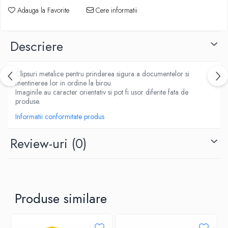
ACCESORII PRINDERE
Adauga la Favorite
Cere informatii
TUS/TUSIRE & STAMPILE
INSTRUMENTE DE SCRIS &
CORECTURA
Descriere
INSTRUMENTE DE SCRIS DE CALITATE
SUPERIOARA
Clipsuri metalice pentru prinderea sigura a documentelor si
STILOURI - ROLLERE - PIXURI CU GEL &
mentinerea lor in ordine la birou.
SET-URI
Imaginile au caracter orientativ si pot fi usor diferite fata de
produse.
PIXURI CU MECANISM
PIXURI FARA MECANISM
Informatii conformitate produs
MARKERE WHITEBOARD
Review-uri
(0)
MARKERE CU VOPSEA
MARKERE PERMANENTE
MARKERE SPECIALE
TEXTMARKERE
Produse similare
CREIOANE MECANICE & REZERVE
CREIOANE CLASICE & ASCUTITORI
INSTRUMENTE PENTRU CORECTURA