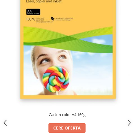
TIPIZATE & HARTII OPERATIONALE
MANUSI NITRIL NEPUDRATE
PLICURI PENTRU CORESPONDENTA,
DOCUMENTE & SPECIALE
ETICHETE AUTOADEZIVE
CUBURI DIN HARTIE & CUBURI
NOTES
CAIETE & BLOCK NOTES-URI
ACCESORII PENTRU BIROU
PERFORATOARE
CAPSATOARE & DECAPSATOARE
CAPSE & SUPORTURI
TAVITE & SUPORT PENTRU
DOCUMENTE
SUPORT ACCESORII PENTRU SCRIS
BANDA ADEZIVA & DISPENCERE
Carton color A4 160g
ADEZIVI
FOARFECI
CERE OFERTA
CUTTERE