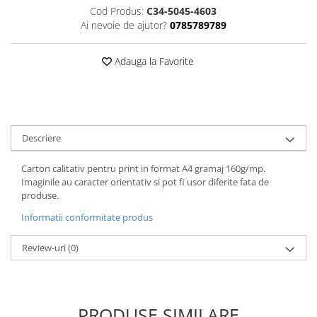
Cod Produs:
C34-5045-4603
ACCESORII PRINDERE
Ai nevoie de ajutor?
0785789789
TUS/TUSIRE & STAMPILE
INSTRUMENTE DE SCRIS &
Adauga la Favorite
CORECTURA
INSTRUMENTE DE SCRIS DE
CALITATE SUPERIOARA
STILOURI - ROLLERE - PIXURI CU
GEL & SET-URI
Descriere
PIXURI CU MECANISM
Carton calitativ pentru print in format A4 gramaj 160g/mp.
PIXURI FARA MECANISM
Imaginile au caracter orientativ si pot fi usor diferite fata de
MARKERE WHITEBOARD
produse.
MARKERE CU VOPSEA
Informatii conformitate produs
MARKERE PERMANENTE
MARKERE SPECIALE
Review-uri
(0)
TEXTMARKERE
CREIOANE MECANICE & REZERVE
CREIOANE CLASICE & ASCUTITORI
PRODUSE SIMILARE