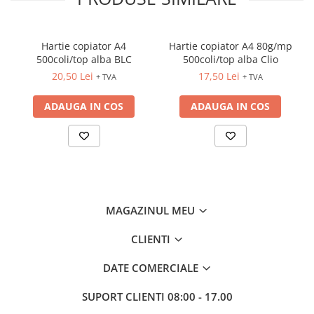
INSTRUMENTE PENTRU
CORECTURA
RIGLE
Hartie copiator A4
Hartie copiator A4 80g/mp
COMUNICARE & PREZENTARE
500coli/top alba BLC
500coli/top alba Clio
FLIPCHART
20,50 Lei
17,50 Lei
+ TVA
+ TVA
SISTEME DE AFISARE SI DE
ADAUGA IN COS
ADAUGA IN COS
PREZENTARE
TABLE MOBILE
TABLE DE CONFERINTA
VIDEOPROIECTOARE
ECRANE DE PROTECTIE SI
ACCESORII
MAGAZINUL MEU
ACCESORII PENTRU TABLE SI
ECUSOANE
CLIENTI
SISTEME INTERACTIVE
TEHNICA DE BIROU
DATE COMERCIALE
SUPORT CLIENTI
08:00 - 17.00