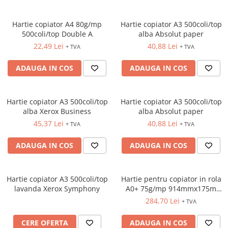
TIPIZATE & HARTII OPERATIONALE
MANUSI NITRIL NEPUDRATE
PLICURI PENTRU CORESPONDENTA,
Hartie copiator A4 80g/mp
Hartie copiator A3 500coli/top
DOCUMENTE & SPECIALE
500coli/top Double A
alba Absolut paper
ETICHETE AUTOADEZIVE
22,49 Lei
40,88 Lei
+ TVA
+ TVA
CUBURI DIN HARTIE & CUBURI
ADAUGA IN COS
ADAUGA IN COS
NOTES
CAIETE & BLOCK NOTES-URI
ACCESORII PENTRU BIROU
Hartie copiator A3 500coli/top
Hartie copiator A3 500coli/top
PERFORATOARE
alba Xerox Business
alba Absolut paper
45,37 Lei
40,88 Lei
CAPSATOARE & DECAPSATOARE
+ TVA
+ TVA
CAPSE & SUPORTURI
ADAUGA IN COS
ADAUGA IN COS
TAVITE & SUPORT PENTRU
DOCUMENTE
SUPORT ACCESORII PENTRU SCRIS
Hartie copiator A3 500coli/top
Hartie pentru copiator in rola
BANDA ADEZIVA & DISPENCERE
lavanda Xerox Symphony
A0+ 75g/mp 914mmx175m
alba Xerox
ADEZIVI
284,70 Lei
+ TVA
FOARFECI
CERE OFERTA
ADAUGA IN COS
CUTTERE