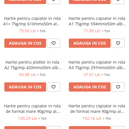
INSTRUMENTE PENTRU
CORECTURA
RIGLE
Hartie pentru copiator in rola
Hartie pentru copiator in rola
COMUNICARE & PREZENTARE
A1+ 75g/mp 610mmx50m alba
A1 75g/mp 594mmx50m alba
Xerox
Xerox
73,50 Lei
71,89 Lei
FLIPCHART
+ TVA
+ TVA
SISTEME DE AFISARE SI DE
ADAUGA IN COS
ADAUGA IN COS
PREZENTARE
TABLE MOBILE
TABLE DE CONFERINTA
Hartie pentru plotter in rola
Hartie pentru copiator in rola
VIDEOPROIECTOARE
A2 75g/mp 420mmx50m alba
A3 75g/mp 297mmx50m alba
Xerox
Xerox
ECRANE DE PROTECTIE SI
50,98 Lei
37,01 Lei
+ TVA
+ TVA
ACCESORII
ADAUGA IN COS
ADAUGA IN COS
ACCESORII PENTRU TABLE SI
ECUSOANE
SISTEME INTERACTIVE
Hartie pentru copiator in rola
Hartie pentru copiator in rola
TEHNICA DE BIROU
de format mare 90g/mp alb
de format mare 90g/mp alb
mat HP Bright White C6035A
mat HP Bright White C6036A
130,29 Lei
192,16 Lei
+ TVA
+ TVA
24"(610mm)x45,7m
36"(914mm)x45,7m