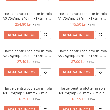
ACCESORII PRINDERE
TUS/TUSIRE & STAMPILE
Hartie pentru copiator in rola
Hartie pentru copiator in rola
A0 75g/mp 840mmx175m alba
A1 75g/mp 594mmx175m alba
INSTRUMENTE DE SCRIS &
Xerox
Xerox
CORECTURA
254,80 Lei
175,50 Lei
+ TVA
+ TVA
INSTRUMENTE DE SCRIS DE
ADAUGA IN COS
ADAUGA IN COS
CALITATE SUPERIOARA
STILOURI - ROLLERE - PIXURI CU
GEL & SET-URI
Hartie pentru copiator in rola
Hartie pentru copiator in rola
PIXURI CU MECANISM
A2 75g/mp 420mmx175m alba
A3 75g/mp 297mmx175m alba
PIXURI FARA MECANISM
Xerox
Xerox
127,40 Lei
87,00 Lei
+ TVA
+ TVA
MARKERE WHITEBOARD
ADAUGA IN COS
ADAUGA IN COS
MARKERE CU VOPSEA
MARKERE PERMANENTE
MARKERE SPECIALE
Hartie pentru copiator in rola
Hartie pentru plotter in rola
TEXTMARKERE
A0+ 75g/mp 914mmx50m alba
A0 75g/mp 841mmx50m alba
Xerox
Xerox
CREIOANE MECANICE & REZERVE
110,25 Lei
101,59 Lei
+ TVA
+ TVA
CREIOANE CLASICE & ASCUTITORI
ADAUGA IN COS
ADAUGA IN COS