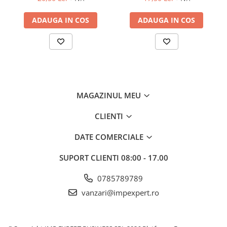
& CALENDARE/PERSONALIZARI
ADAUGA IN COS
ADAUGA IN COS
AGENDE DATATE & NEDATATE
CALENDARE DE BIROU & PERETE
PRODUCTIE PUBLICITARA
PERSONALIZARI
CARTUSE & IT
MAGAZINUL MEU
CARTUSE
CARTUSE ORIGINALE (OEM)
CLIENTI
CARTUSE COMPATIBILE
DATE COMERCIALE
IT
LAPTOP-URI
SUPORT CLIENTI
08:00 - 17.00
IMPRIMANTE SI COPIATOARE
0785789789
DESKTOP-URI
vanzari@impexpert.ro
ACCESORII PC & LAPTOP
IGIENA & CURATENIE
ECOLAB