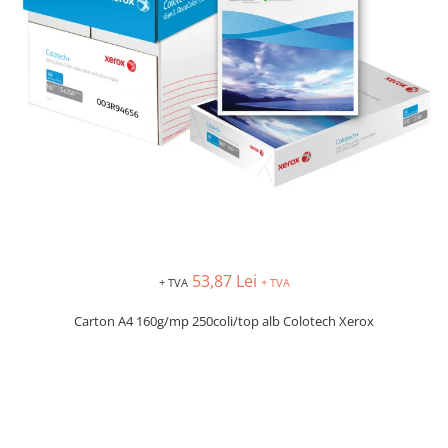
IMPRIMANTA
HARTIE & CARTON COLOR
TIPIZATE & HARTII OPERATIONALE
PLICURI PENTRU CORESPONDENTA,
DOCUMENTE & SPECIALE
ETICHETE AUTOADEZIVE
CUBURI DIN HARTIE & CUBURI
NOTES
CAIETE & BLOCK NOTES-URI
ACCESORII PENTRU BIROU
PERFORATOARE
53,87 Lei
CAPSATOARE & DECAPSATOARE
+ TVA
+ TVA
CAPSE & SUPORTURI
Carton A4 160g/mp 250coli/top alb Colotech Xerox
TAVITE & SUPORT PENTRU
DOCUMENTE
SUPORT ACCESORII PENTRU SCRIS
BANDA ADEZIVA & DISPENCERE
ADEZIVI