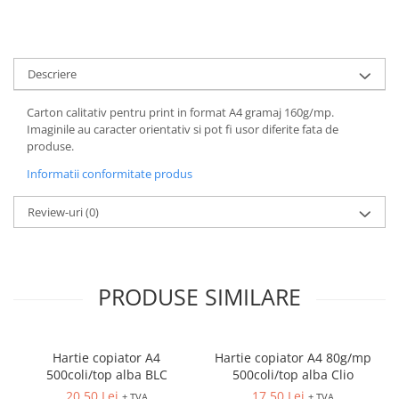
CREIOANE CLASICE & ASCUTITORI
INSTRUMENTE PENTRU
CORECTURA
Descriere
RIGLE
COMUNICARE & PREZENTARE
Carton calitativ pentru print in format A4 gramaj 160g/mp.
FLIPCHART
Imaginile au caracter orientativ si pot fi usor diferite fata de
produse.
SISTEME DE AFISARE SI DE
PREZENTARE
Informatii conformitate produs
TABLE MOBILE
Review-uri
(0)
TABLE DE CONFERINTA
VIDEOPROIECTOARE
ECRANE DE PROTECTIE SI
ACCESORII
PRODUSE SIMILARE
ACCESORII PENTRU TABLE SI
ECUSOANE
SISTEME INTERACTIVE
Hartie copiator A4
Hartie copiator A4 80g/mp
TEHNICA DE BIROU
500coli/top alba BLC
500coli/top alba Clio
PRODUCTIE PUBLICITARA/AGENDE
20,50 Lei
17,50 Lei
+ TVA
+ TVA