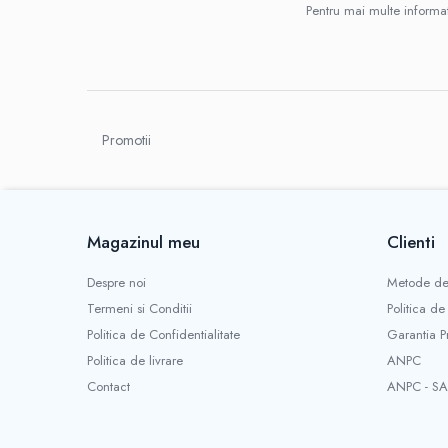
IMPRIMANTA
Pentru mai multe informat
HARTIE & CARTON COLOR
TIPIZATE & HARTII OPERATIONALE
PLICURI PENTRU CORESPONDENTA,
DOCUMENTE & SPECIALE
ETICHETE AUTOADEZIVE
Promotii
CUBURI DIN HARTIE & CUBURI NOTES
CAIETE & BLOCK NOTES-URI
ACCESORII PENTRU BIROU
PERFORATOARE
Magazinul meu
Clienti
CAPSATOARE & DECAPSATOARE
Despre noi
Metode de
CAPSE & SUPORTURI
Termeni si Conditii
Politica de
TAVITE & SUPORT PENTRU
DOCUMENTE
Politica de Confidentialitate
Garantia P
SUPORT ACCESORII PENTRU SCRIS
Politica de livrare
ANPC
BANDA ADEZIVA & DISPENCERE
Contact
ANPC - SA
ADEZIVI
FOARFECI