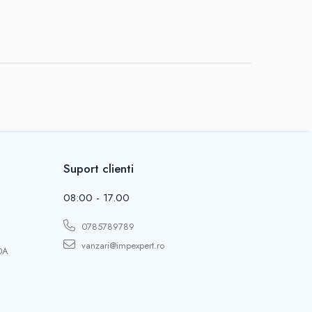
Suport clienti
08:00 - 17.00
0785789789
vanzari@impexpert.ro
0A