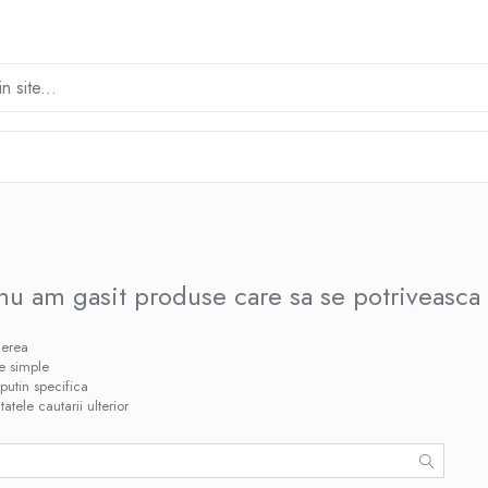
nu am gasit produse care sa se potriveasca 
ierea
te simple
putin specifica
tatele cautarii ulterior