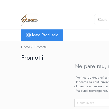
Toate Produsele
BIROTICA & PAPETARIE
ORGANIZARE & ARHIVARE
Toate Produsele
BIBLIORAFTURI & CAIETE MECANICE
ACCESORII ARHIVARE
Home /
Promotii
SEPARATOARE
Promotii
FILE DE PLASTIC
Ne pare rau, 
INDEX AUTOADEZIV
CUTII DE ARHIVARE
- Verifica de doua ori scr
DOSARE DIN PLASTIC & CARTON
- Incearca sa cauti cuvin
MAPE DE BIROU
- Incearca o cautare mai 
CLIPBOARD-URI
- Va puteti restrange rezul
ARTICOLE DIN HARTIE
HARTIE PENTRU COPIATOR SI