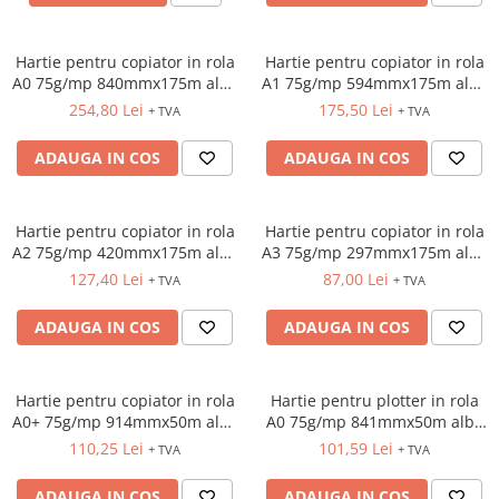
ACCESORII PRINDERE
TUS/TUSIRE & STAMPILE
Hartie pentru copiator in rola
Hartie pentru copiator in rola
A0 75g/mp 840mmx175m alba
A1 75g/mp 594mmx175m alba
INSTRUMENTE DE SCRIS &
Xerox
Xerox
CORECTURA
254,80 Lei
175,50 Lei
+ TVA
+ TVA
INSTRUMENTE DE SCRIS DE
ADAUGA IN COS
ADAUGA IN COS
CALITATE SUPERIOARA
STILOURI - ROLLERE - PIXURI CU
GEL & SET-URI
Hartie pentru copiator in rola
Hartie pentru copiator in rola
PIXURI CU MECANISM
A2 75g/mp 420mmx175m alba
A3 75g/mp 297mmx175m alba
PIXURI FARA MECANISM
Xerox
Xerox
127,40 Lei
87,00 Lei
+ TVA
+ TVA
MARKERE WHITEBOARD
ADAUGA IN COS
ADAUGA IN COS
MARKERE CU VOPSEA
MARKERE PERMANENTE
MARKERE SPECIALE
Hartie pentru copiator in rola
Hartie pentru plotter in rola
TEXTMARKERE
A0+ 75g/mp 914mmx50m alba
A0 75g/mp 841mmx50m alba
Xerox
Xerox
CREIOANE MECANICE & REZERVE
110,25 Lei
101,59 Lei
+ TVA
+ TVA
CREIOANE CLASICE & ASCUTITORI
ADAUGA IN COS
ADAUGA IN COS