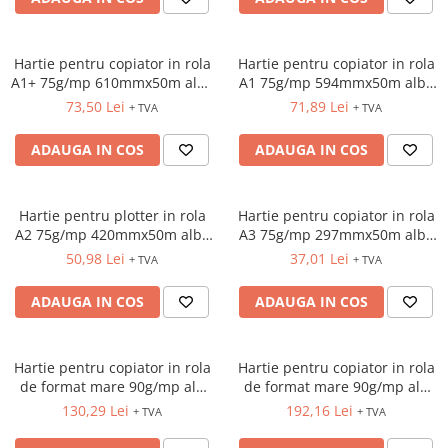
INSTRUMENTE PENTRU
CORECTURA
RIGLE
Hartie pentru copiator in rola
Hartie pentru copiator in rola
COMUNICARE & PREZENTARE
A1+ 75g/mp 610mmx50m alba
A1 75g/mp 594mmx50m alba
Xerox
Xerox
73,50 Lei
71,89 Lei
FLIPCHART
+ TVA
+ TVA
SISTEME DE AFISARE SI DE
ADAUGA IN COS
ADAUGA IN COS
PREZENTARE
TABLE MOBILE
TABLE DE CONFERINTA
Hartie pentru plotter in rola
Hartie pentru copiator in rola
VIDEOPROIECTOARE
A2 75g/mp 420mmx50m alba
A3 75g/mp 297mmx50m alba
Xerox
Xerox
ECRANE DE PROTECTIE SI
50,98 Lei
37,01 Lei
+ TVA
+ TVA
ACCESORII
ADAUGA IN COS
ADAUGA IN COS
ACCESORII PENTRU TABLE SI
ECUSOANE
SISTEME INTERACTIVE
Hartie pentru copiator in rola
Hartie pentru copiator in rola
TEHNICA DE BIROU
de format mare 90g/mp alb
de format mare 90g/mp alb
mat HP Bright White C6035A
mat HP Bright White C6036A
130,29 Lei
192,16 Lei
+ TVA
+ TVA
24"(610mm)x45,7m
36"(914mm)x45,7m