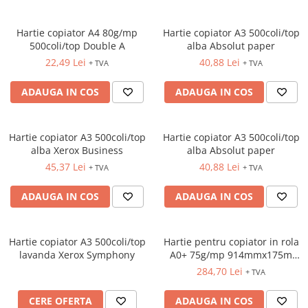
TIPIZATE & HARTII OPERATIONALE
MANUSI NITRIL NEPUDRATE
PLICURI PENTRU CORESPONDENTA,
Hartie copiator A4 80g/mp
Hartie copiator A3 500coli/top
DOCUMENTE & SPECIALE
500coli/top Double A
alba Absolut paper
ETICHETE AUTOADEZIVE
22,49 Lei
40,88 Lei
+ TVA
+ TVA
CUBURI DIN HARTIE & CUBURI
ADAUGA IN COS
ADAUGA IN COS
NOTES
CAIETE & BLOCK NOTES-URI
ACCESORII PENTRU BIROU
Hartie copiator A3 500coli/top
Hartie copiator A3 500coli/top
PERFORATOARE
alba Xerox Business
alba Absolut paper
45,37 Lei
40,88 Lei
CAPSATOARE & DECAPSATOARE
+ TVA
+ TVA
CAPSE & SUPORTURI
ADAUGA IN COS
ADAUGA IN COS
TAVITE & SUPORT PENTRU
DOCUMENTE
SUPORT ACCESORII PENTRU SCRIS
Hartie copiator A3 500coli/top
Hartie pentru copiator in rola
BANDA ADEZIVA & DISPENCERE
lavanda Xerox Symphony
A0+ 75g/mp 914mmx175m
alba Xerox
ADEZIVI
284,70 Lei
+ TVA
FOARFECI
CERE OFERTA
ADAUGA IN COS
CUTTERE