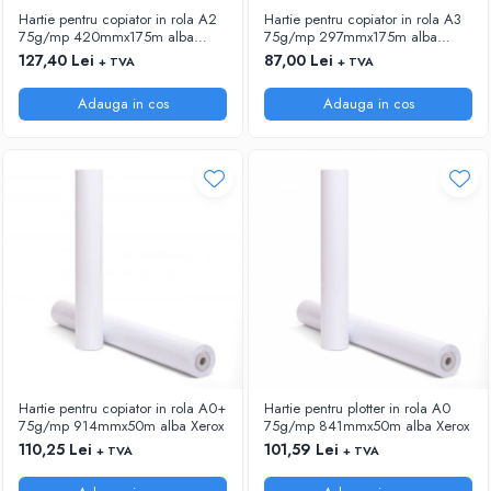
Hartie pentru copiator in rola A2
Hartie pentru copiator in rola A3
75g/mp 420mmx175m alba
75g/mp 297mmx175m alba
Xerox
Xerox
127,40 Lei
87,00 Lei
+ TVA
+ TVA
Adauga in cos
Adauga in cos
Hartie pentru copiator in rola A0+
Hartie pentru plotter in rola A0
75g/mp 914mmx50m alba Xerox
75g/mp 841mmx50m alba Xerox
110,25 Lei
101,59 Lei
+ TVA
+ TVA