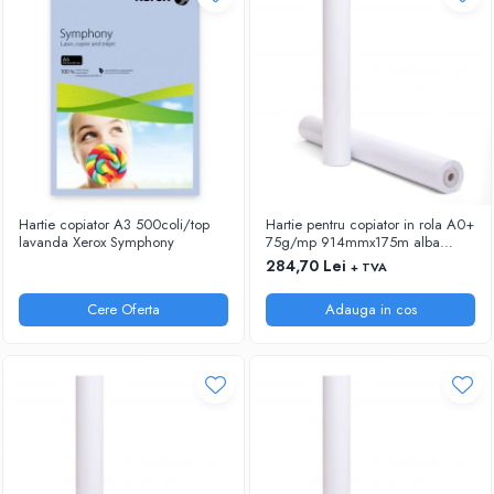
RIGLE
COMUNICARE & PREZENTARE
FLIPCHART
SISTEME DE AFISARE SI DE
PREZENTARE
TABLE MOBILE
TABLE DE CONFERINTA
VIDEOPROIECTOARE
Hartie copiator A3 500coli/top
Hartie pentru copiator in rola A0+
ECRANE DE PROTECTIE SI ACCESORII
lavanda Xerox Symphony
75g/mp 914mmx175m alba
Xerox
284,70 Lei
+ TVA
ACCESORII PENTRU TABLE SI
ECUSOANE
Cere Oferta
Adauga in cos
SISTEME INTERACTIVE
TEHNICA DE BIROU