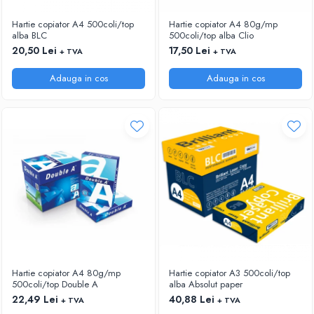
ARTICOLE DIN HARTIE
TIPIZATE & HARTII OPERATIONALE
MANUSI NITRIL NEPUDRATE
Hartie copiator A4 500coli/top
Hartie copiator A4 80g/mp
PLICURI PENTRU CORESPONDENTA,
alba BLC
500coli/top alba Clio
DOCUMENTE & SPECIALE
20,50 Lei
17,50 Lei
+ TVA
+ TVA
ETICHETE AUTOADEZIVE
Adauga in cos
Adauga in cos
CUBURI DIN HARTIE & CUBURI NOTES
CAIETE & BLOCK NOTES-URI
ACCESORII PENTRU BIROU
PERFORATOARE
CAPSATOARE & DECAPSATOARE
CAPSE & SUPORTURI
TAVITE & SUPORT PENTRU
DOCUMENTE
SUPORT ACCESORII PENTRU SCRIS
BANDA ADEZIVA & DISPENCERE
ADEZIVI
Hartie copiator A4 80g/mp
Hartie copiator A3 500coli/top
FOARFECI
500coli/top Double A
alba Absolut paper
CUTTERE
22,49 Lei
40,88 Lei
+ TVA
+ TVA