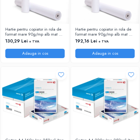
Hartie pentru copiator in rola de
Hartie pentru copiator in rola de
format mare 90g/mp alb mat HP
format mare 90g/mp alb mat HP
Bright White C6035A 24"
Bright White C6036A 36"
130,29 Lei
192,16 Lei
+ TVA
+ TVA
(610mm)x45,7m
(914mm)x45,7m
Adauga in cos
Adauga in cos