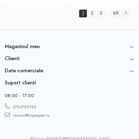
1
2
3
69
...
Magazinul meu
Clienti
Date comerciale
Suport clienti
08:00 - 17.00
0785789789
vanzari@impexpert.ro
©Copyright IMP EXPERT BUSINESS SRL 2026