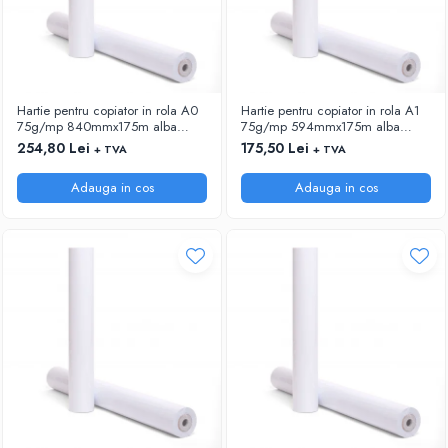
Hartie pentru copiator in rola A0
Hartie pentru copiator in rola A1
75g/mp 840mmx175m alba
75g/mp 594mmx175m alba
Xerox
Xerox
254,80 Lei
175,50 Lei
+ TVA
+ TVA
Adauga in cos
Adauga in cos