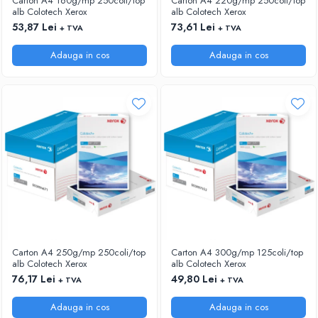
Carton A4 160g/mp 250coli/top
Carton A4 220g/mp 250coli/top
alb Colotech Xerox
alb Colotech Xerox
53,87 Lei
73,61 Lei
+ TVA
+ TVA
Adauga in cos
Adauga in cos
Carton A4 250g/mp 250coli/top
Carton A4 300g/mp 125coli/top
alb Colotech Xerox
alb Colotech Xerox
76,17 Lei
49,80 Lei
+ TVA
+ TVA
Adauga in cos
Adauga in cos