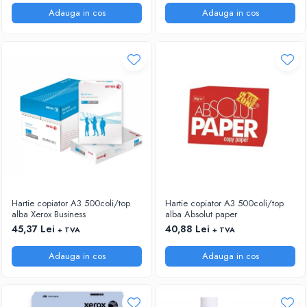
ACCESORII PRINDERE
Adauga in cos
Adauga in cos
TUS/TUSIRE & STAMPILE
INSTRUMENTE DE SCRIS &
CORECTURA
INSTRUMENTE DE SCRIS DE CALITATE
SUPERIOARA
STILOURI - ROLLERE - PIXURI CU GEL &
SET-URI
PIXURI CU MECANISM
PIXURI FARA MECANISM
MARKERE WHITEBOARD
MARKERE CU VOPSEA
Hartie copiator A3 500coli/top
Hartie copiator A3 500coli/top
MARKERE PERMANENTE
alba Xerox Business
alba Absolut paper
MARKERE SPECIALE
45,37 Lei
40,88 Lei
+ TVA
+ TVA
TEXTMARKERE
Adauga in cos
Adauga in cos
CREIOANE MECANICE & REZERVE
CREIOANE CLASICE & ASCUTITORI
INSTRUMENTE PENTRU CORECTURA